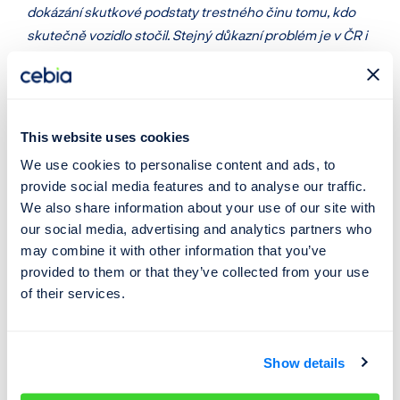
dokázání skutkové podstaty trestného činu tomu, kdo
skutečně vozidlo stočil. Stejný důkazní problém je v ČR i
nyní, kdy stáčení je klasifikováno jako trestný čin
podvodu. Nový zákon by pouze zabránil bezostyšnému
nabízení stáčení firmami na internetu
,
“
řekl Martin Pajer,
ředitel společnosti Cebia.
This website uses cookies
We use cookies to personalise content and ads, to
Vzrostl i podíl omlazených vozidel, a to na
24 %
.
provide social media features and to analyse our traffic.
Znamená to, že téměř každé čtvrté vozidlo je ve
We also share information about your use of our site with
skutečnosti průměrně starší
o 1,8 roku
než tvrdí
our social media, advertising and analytics partners who
prodejce.
may combine it with other information that you’ve
provided to them or that they’ve collected from your use
Čeští zákazníci mají největší zájem o ojeté vozy s cenou
of their services.
mezi 100 a
2
00 tisíc
i
korun
, zatímco dříve dominovaly
ojetiny do 100 korun. Příčinu spatřujeme v rostoucí kupní
síle obyvatel.
Show details