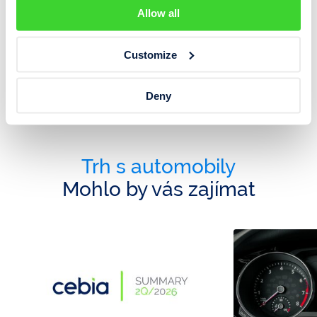
Další podrobnosti a ukazatele trhu s ojetými vozidly jsou
Allow all
uvedeny v Cebia SUMMARY
Customize
Cebia Summary 2/2016.pdf (414 kB)
Deny
Trh s automobily
Mohlo by vás zajímat