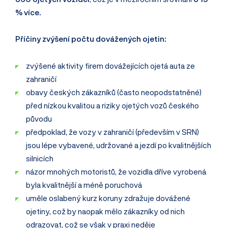
% více.
Příčiny zvýšení počtu dovážených ojetin:
zvýšené aktivity firem dovážejících ojetá auta ze
zahraničí
obavy českých zákazníků (často neopodstatněné)
před nízkou kvalitou a riziky ojetých vozů českého
původu
předpoklad, že vozy v zahraničí (především v SRN)
jsou lépe vybavené, udržované a jezdí po kvalitnějších
silnicích
názor mnohých motoristů, že vozidla dříve vyrobená
byla kvalitnější a méně poruchová
uměle oslabený kurz koruny zdražuje dovážené
ojetiny, což by naopak mělo zákazníky od nich
odrazovat, což se však v praxi neděje