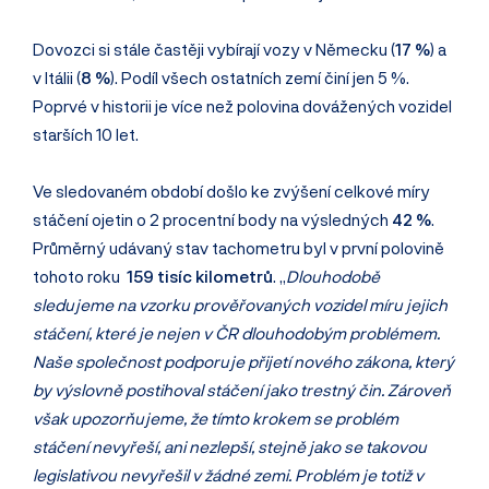
Dovozci si stále častěji vybírají vozy v Německu (
17 %
) a
v Itálii (
8 %
). Podíl všech ostatních zemí činí jen 5 %.
Poprvé v historii je více než polovina dovážených vozidel
starších 10 let.
Ve sledovaném období došlo ke zvýšení celkové míry
stáčení ojetin o 2 procentní body na výsledných
42 %
.
Průměrný udávaný stav tachometru byl v první polovině
tohoto roku
159
tisíc kilometrů
. „
Dlouhodobě
sledujeme na vzorku prověřovaných vozidel míru jejich
stáčení, které je nejen v ČR dlouhodobým problémem.
Naše společnost podporuje přijetí nového zákona, který
by výslovně postihoval stáčení jako trestný čin. Zároveň
však upozorňujeme, že tímto krokem se problém
stáčení nevyřeší, ani nezlepší, stejně jako se takovou
legislativou nevyřešil v žádné zemi. Problém je totiž v