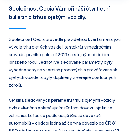
Společnost Cebia Vám přináší čtvrtletní
bulletin o trhu s ojetými vozidly.
Společnost Cebia provedla pravidelnou kvartální analýzu
vývoje trhu ojetých vozidel, tentokrát v meziročním
srovnání prvního pololetí 2016 se stejným obdobím
loňského roku. Jednotlivé sledované parametry byly
vyhodnoceny na vzorcích prodaných a prověřovaných
ojetých vozidel a byly doplněny z veřejně dostupných
zdrojů.
Většina sledovaných parametrů trhu s ojetými vozidly
byla ovlivněna pokračujícím růstem dovozu ojetin ze
zahraničí. Letos se podle údajů Svazu dovozců
automobilů v období ledna až června dovezlo do ČR
81
860 ojetých vozidel
, což je v meziročním srovnání
o 13