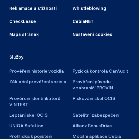
Reklamace a stížnosti
Whistleblowing
CheckLease
CebiaNET
Mapa stránek
Nastavení cookies
Služby
Prověření historie vozidla
Fyzická kontrola CarAudit
Základní prověření vozidla
Prověření původu
v zahraničí PROVIN
Prověření identifikátorů
Pískování skel OCIS
VINTEST
Leptání skel OCIS
Satelitní zabezpečení
UNIQA SafeLine
Allianz BonusDrive
Prohlídka k pojištění
Mobilní aplikace Cebia