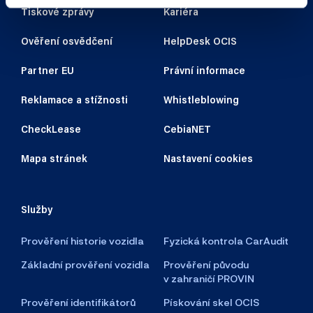
Tiskové zprávy
Kariéra
Ověření osvědčení
HelpDesk OCIS
Partner EU
Právní informace
Reklamace a stížnosti
Whistleblowing
CheckLease
CebiaNET
Mapa stránek
Nastavení cookies
Služby
Prověření historie vozidla
Fyzická kontrola CarAudit
Základní prověření vozidla
Prověření původu
v zahraničí PROVIN
Prověření identifikátorů
Pískování skel OCIS