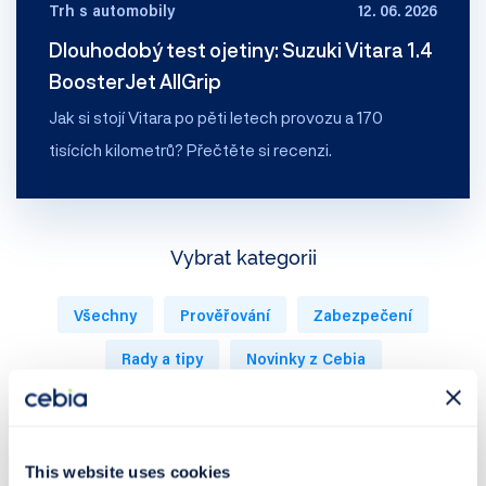
Trh s automobily
12. 06. 2026
Dlouhodobý test ojetiny: Suzuki Vitara 1.4
BoosterJet AllGrip
Jak si stojí Vitara po pěti letech provozu a 170
tisících kilometrů? Přečtěte si recenzi.
Vybrat kategorii
Všechny
Prověřování
Zabezpečení
Rady a tipy
Novinky z Cebia
Trh s automobily
Tiskové zprávy
Podcast 🎤
This website uses cookies