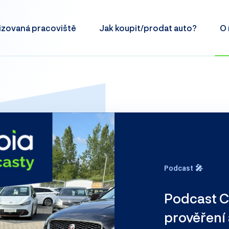
izovaná
pracoviště
Jak koupit/prodat
auto?
O 
Podcast 🎤
Podcast C
prověření