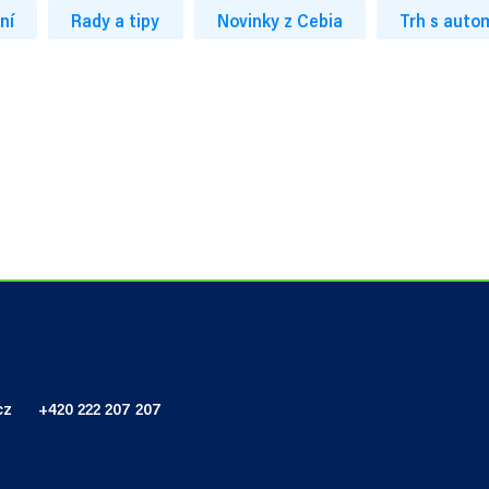
ní
Rady a tipy
Novinky z Cebia
Trh s auto
cz
+420 222 207 207