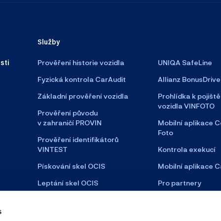
Služby
sti
Prověření historie vozidla
UNIQA SafeLine
Fyzická kontrola CarAudit
Allianz BonusDrive
Základní prověření vozidla
Prohlídka k pojiště
vozidla VINFOTO
Prověření původu
v zahraničí PROVIN
Mobilní aplikace C
Foto
Prověření identifikátorů
VINTEST
Kontrola exekucí
Pískování skel OCIS
Mobilní aplikace C
Leptání skel OCIS
Pro partnery
Satelitní zabezpečení
s