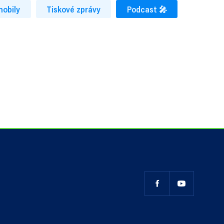
mobily
Tiskové zprávy
Podcast 🎤