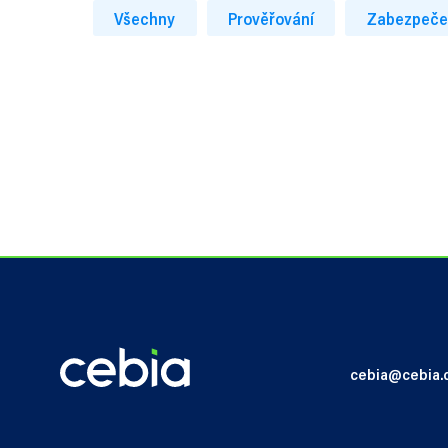
Všechny
Prověřování
Zabezpeče
cebia@cebia.