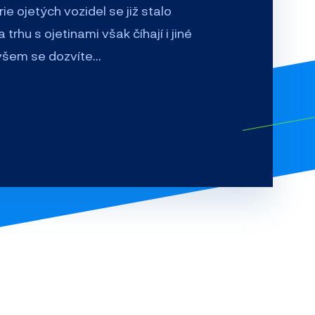
ie ojetých vozidel se již stalo
trhu s ojetinami však číhají i jiné
všem se dozvíte…