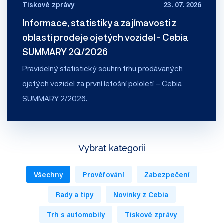
Tiskové zprávy
23. 07. 2026
Informace, statistiky a zajímavosti z
oblasti prodeje ojetých vozidel - Cebia
SUMMARY 2Q/2026
Pravidelný statistický souhrn trhu prodávaných
ojetých vozidel za první letošní pololetí – Cebia
SUMMARY 2/2026.
Vybrat kategorii
Všechny
Prověřování
Zabezpečení
Rady a tipy
Novinky z Cebia
Trh s automobily
Tiskové zprávy