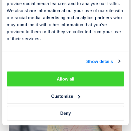
provide social media features and to analyse our traffic.
We also share information about your use of our site with
our social media, advertising and analytics partners who
Tiskové zprávy
22. 01. 2026
may combine it with other information that you’ve
provided to them or that they’ve collected from your use
Cebia nově pomáhá s homolagacemi u všech
of their services.
druhů a značek vozidel
Nově lze u Cebia využít služby v oblasti homologace
motorových vozidel na všechny druhy a značky.
Show details
Allow all
Customize
Deny