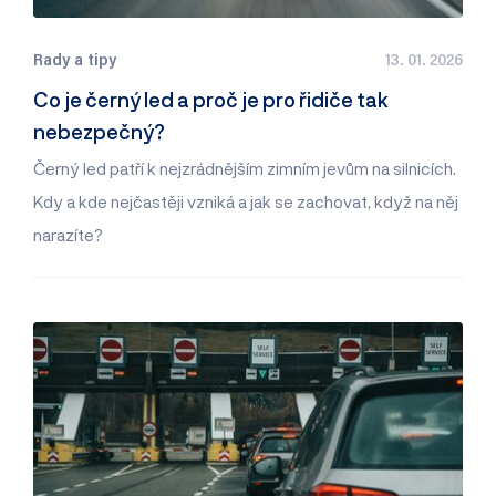
Rady a tipy
13. 01. 2026
Co je černý led a proč je pro řidiče tak
nebezpečný?
Černý led patří k nejzrádnějším zimním jevům na silnicích.
Kdy a kde nejčastěji vzniká a jak se zachovat, když na něj
narazíte?