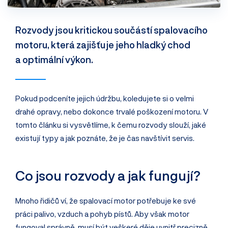
Rozvody jsou kritickou součástí spalovacího
motoru, která zajišťuje jeho hladký chod
a optimální výkon.
Pokud podceníte jejich údržbu, koledujete si o velmi
drahé opravy, nebo dokonce trvalé poškození motoru. V
tomto článku si vysvětlíme, k čemu rozvody slouží, jaké
existují typy a jak poznáte, že je čas navštívit servis.
Co jsou rozvody a jak fungují?
Mnoho řidičů ví, že spalovací motor potřebuje ke své
práci palivo, vzduch a pohyb pístů. Aby však motor
fungoval správně, musí být veškeré děje uvnitř precizně