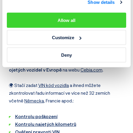
tachometru skutečný
a někdo kilometry nestočil. To
Show details
lze naštěstí zkontrolovat hravě online díky Cebia ⬇️.
Allow all
Kontrola historie vozidla ✅
Customize
online
Kontrolu historie jakéhokoliv vozidla
Deny
provedete jednoduše v
největší databázi záznamů
ojetých vozidel v Evropě
na webu
Cebia.com
.
🌍 Stačí zadat
VIN kód vozidla
a ihned můžete
zkontrolovat řadu informací ve více než 32 zemích
včetně
Německa
, Francie apod.:
Kontrolu poškození
Kontrolu najetých kilometrů
Ověření pravosti VIN