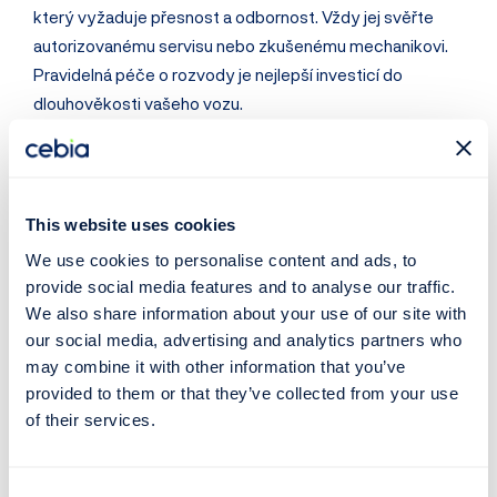
který vyžaduje přesnost a odbornost. Vždy jej svěřte
autorizovanému servisu nebo zkušenému mechanikovi.
Pravidelná péče o rozvody je nejlepší investicí do
dlouhověkosti vašeho vozu.
Výměna po koupi ojetiny 🚗
This website uses cookies
Pro kupující ojetých vozů je důležité zdůraznit, že pokud
We use cookies to personalise content and ads, to
prodávající nedoloží fakturu za výměnu rozvodů (např.
provide social media features and to analyse our traffic.
servisní knížkou nebo fakturou), je
vždy bezpečnější
We also share information about your use of our site with
rozvody nechat vyměnit ihned po koupi
. Často totiž
our social media, advertising and analytics partners who
není možné vizuálně poznat, v jakém stavu řemen nebo
may combine it with other information that you’ve
řetěz skutečně je.
provided to them or that they’ve collected from your use
of their services.
Jelikož se výměna rozvodů váže většinou k počtu
najetých kilometrů, je
klíčové ověřit, že je stav