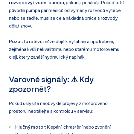
rozvodovy i vodní pumpu
, pokud ji pohánějí. Pokud totiž
původní pumpa pár měsíců od výměny rozvodů vyteče
nebo se zadře, musí se celá nákladná práce s rozvody
dělat znovu.
Pozor:
I u řetězu může dojít k vytahání a opotřebení,
zejména kvůli nekvalitnímu nebo starému motorovému
oleji, který zanáší hydraulický napínák.
Varovné signály: ⚠️ Kdy
zpozornět?
Pokud uslyšíte neobvyklé projevy z motorového
prostoru, neotálejte s kontrolou v servisu:
Hlučný motor:
Klepání, chrastění nebo zvonění