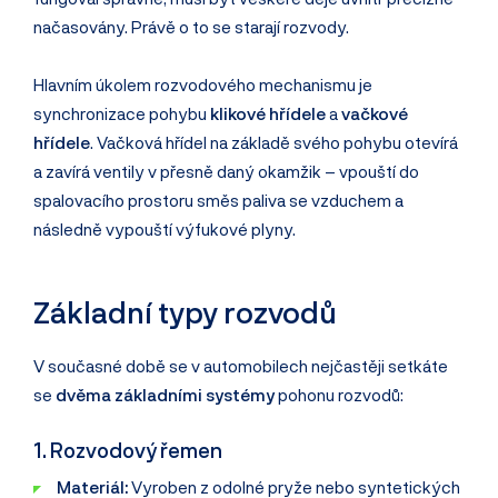
načasovány. Právě o to se starají rozvody.
Hlavním úkolem rozvodového mechanismu je
synchronizace pohybu
klikové hřídele
a
vačkové
hřídele
. Vačková hřídel na základě svého pohybu otevírá
a zavírá ventily v přesně daný okamžik – vpouští do
spalovacího prostoru směs paliva se vzduchem a
následně vypouští výfukové plyny.
Základní typy rozvodů
V současné době se v automobilech nejčastěji setkáte
se
dvěma základními systémy
pohonu rozvodů:
1. Rozvodový řemen
Materiál:
Vyroben z odolné pryže nebo syntetických