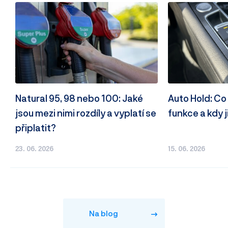
Natural 95, 98 nebo 100: Jaké
Auto Hold: C
jsou mezi nimi rozdíly a vyplatí se
funkce a kdy j
připlatit?
23. 06. 2026
15. 06. 2026
Na blog