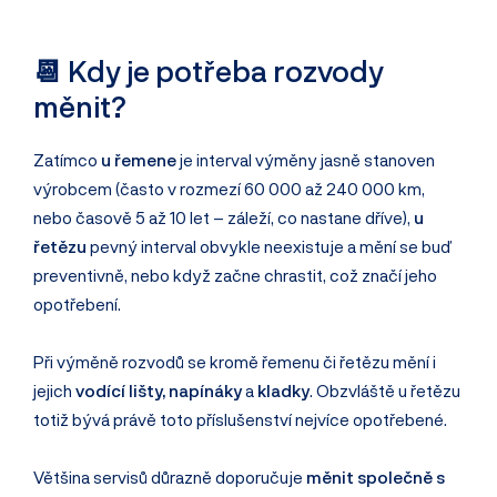
📆 Kdy je potřeba rozvody
měnit?
Zatímco
u řemene
je interval výměny jasně stanoven
výrobcem (často v rozmezí 60 000 až 240 000 km,
nebo časově 5 až 10 let – záleží, co nastane dříve),
u
řetězu
pevný interval obvykle neexistuje a mění se buď
preventivně, nebo když začne chrastit, což značí jeho
opotřebení.
Při výměně rozvodů se kromě řemenu či řetězu mění i
jejich
vodící lišty,
napínáky
a
kladky
. Obzvláště u řetězu
totiž bývá právě toto příslušenství nejvíce opotřebené.
Většina servisů důrazně doporučuje
měnit společně s