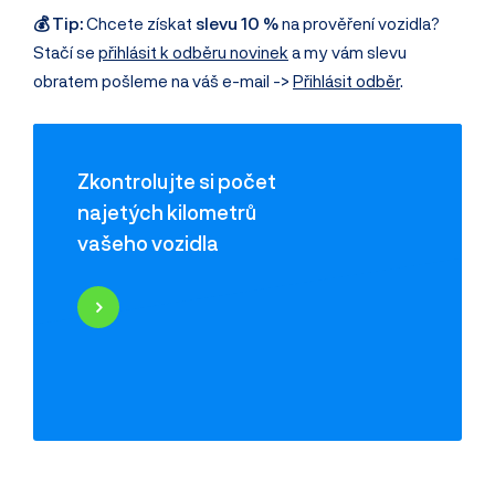
💰 Tip:
Chcete získat
slevu 10 %
na prověření vozidla?
Stačí se
přihlásit k odběru novinek
a my vám slevu
obratem pošleme na váš e-mail ->
Přihlásit odběr
.
Zkontrolujte si počet
najetých kilometrů
vašeho vozidla
Najeté kilometry
Historie poškození
Odcizení vozidla
Servisní historie
Záznamy inzerce
Využití jako taxi