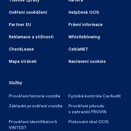
Ověření osvědčení
HelpDesk OCIS
Partner EU
Právní informace
Reklamace a stížnosti
Whistleblowing
CheckLease
CebiaNET
Mapa stránek
Nastavení cookies
Služby
Prověření historie vozidla
Fyzická kontrola CarAudit
Základní prověření vozidla
Prověření původu
v zahraničí PROVIN
Prověření identifikátorů
Pískování skel OCIS
VINTEST