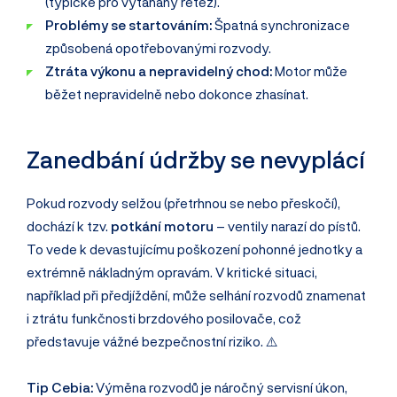
(typické pro vytahaný řetěz).
Problémy se startováním:
Špatná synchronizace
způsobená opotřebovanými rozvody.
Ztráta výkonu a nepravidelný chod:
Motor může
běžet nepravidelně nebo dokonce zhasínat.
Zanedbání údržby se nevyplácí
Pokud rozvody selžou (přetrhnou se nebo přeskočí),
dochází k tzv.
potkání motoru
– ventily narazí do pístů.
To vede k devastujícímu poškození pohonné jednotky a
extrémně nákladným opravám. V kritické situaci,
například při předjíždění, může selhání rozvodů znamenat
i ztrátu funkčnosti brzdového posilovače, což
představuje vážné bezpečnostní riziko. ⚠️
Tip Cebia:
Výměna rozvodů je náročný servisní úkon,