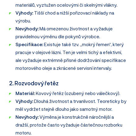
materiálů, vyztužen ocelovými či skelnými vlákny.
Výhody:
Tišší chod a nižší pořizovací náklady na
výrobu.
Nevýhody:
Má omezenou životnost a vyžaduje
pravidelnou výměnu dle pokynů výrobce.
Specifikace:
Existuje také tzv. „mokrý řemen“, který
pracuje v olejové lázni. Ten je velmi tichý a efektivní,
ale vyžaduje extrémně přísné dodržování specifikace
motorového oleje a zkrácené servisní intervaly.
2. Rozvodový řetěz
Materiál:
Kovový řetěz (ozubený nebo válečkový).
Výhody:
Dlouhá životnost a trvanlivost. Teoreticky by
měl vydržet stejně dlouho jako samotný motor.
Nevýhody:
Výměna je konstrukčně náročnější a
dražší, protože často vyžaduje částečnou rozborku
motoru.