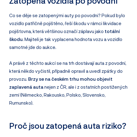
Zatopená vozidla po povodni
Co se děje se zatopenými auty po povodni? Pokud bylo
vozidlo patřičně pojištěno, řeší škodu v rámci likvidace
pojišťovna, která většinou označí záplavu jako
totální
škodu
. Majiteli je tak vyplacena hodnota vozu a vozidlo
samotné jde do aukce.
A právě z těchto aukcí se na trh dostávají auta z povodní,
která někdo vyčistil, případně opravil a uvedl zpátky do
provozu.
Brzy se na
českém trhu mohou objevit
zaplavená auta
nejen z ČR, ale i z ostatních postižených
zemí (Německo, Rakousko, Polsko, Slovensko,
Rumunsko).
Proč jsou zatopená auta riziko?