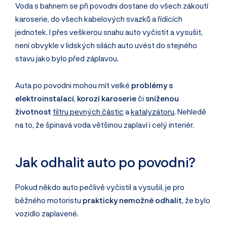
Voda s bahnem se při povodni dostane do všech zákoutí
karoserie, do všech kabelových svazků a řídících
jednotek. I přes veškerou snahu auto vyčistit a vysušit,
není obvykle v lidských silách auto uvést do stejného
stavu jako bylo před záplavou.
Auta po povodni mohou mít velké
problémy s
elektroinstalací
,
korozí karoserie
či
sníženou
životnost
filtru pevných částic
a
katalyzátoru
. Nehledě
na to, že špinavá voda většinou zaplaví i celý interiér.
Jak odhalit auto po povodni?
Pokud někdo auto pečlivě vyčistil a vysušil, je pro
běžného motoristu
prakticky nemožné odhalit
, že bylo
vozidlo zaplavené.