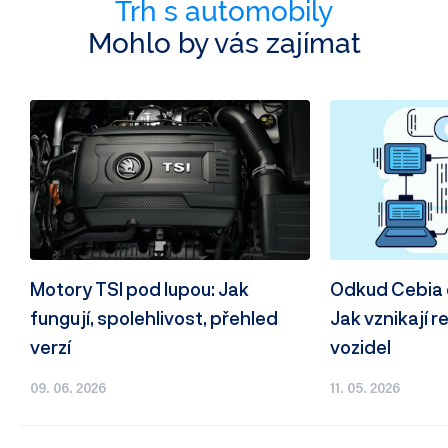
Trh s automobily
Mohlo by vás zajímat
Motory TSI pod lupou: Jak
Odkud Cebia 
fungují, spolehlivost, přehled
Jak vznikají r
verzí
vozidel
09. 06. 2026
11. 05. 2026