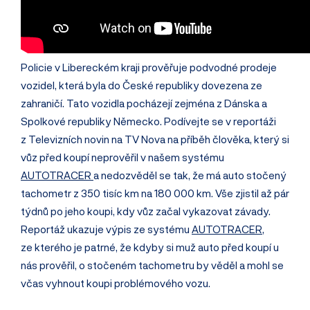
Policie v Libereckém kraji prověřuje podvodné prodeje
vozidel, která byla do České republiky dovezena ze
zahraničí. Tato vozidla pocházejí zejména z Dánska a
Spolkové republiky Německo. Podívejte se v reportáži
z Televizních novin na TV Nova na příběh člověka, který si
vůz před koupí neprověřil v našem systému
AUTOTRACER
a nedozvěděl se tak, že má auto stočený
tachometr z 350 tisíc km na 180 000 km. Vše zjistil až pár
týdnů po jeho koupi, kdy vůz začal vykazovat závady.
Reportáž ukazuje výpis ze systému
AUTOTRACER
,
ze kterého je patrné, že kdyby si muž auto před koupí u
nás prověřil, o stočeném tachometru by věděl a mohl se
včas vyhnout koupi problémového vozu.