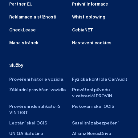
Partner EU
Právní informace
Reklamace a stížnosti
Whistleblowing
CheckLease
CebiaNET
Mapa stránek
Nastavení cookies
Služby
Prověření historie vozidla
Fyzická kontrola CarAudit
Základní prověření vozidla
Prověření původu
v zahraničí PROVIN
Prověření identifikátorů
Pískování skel OCIS
VINTEST
Leptání skel OCIS
Satelitní zabezpečení
UNIQA SafeLine
Allianz BonusDrive