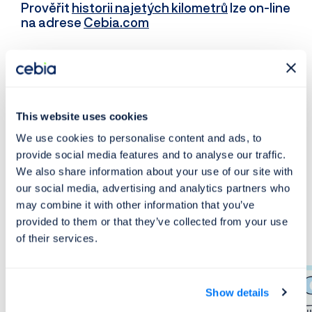
Prověřit
historii najetých kilometrů
lze on-line
na adrese
Cebia.com
Zdroj:
https://novaplus.nova.cz/porad/televizni-
noviny/epizoda/64570-20-11-2020
This website uses cookies
We use cookies to personalise content and ads, to
provide social media features and to analyse our traffic.
We also share information about your use of our site with
our social media, advertising and analytics partners who
Trh s automobily
may combine it with other information that you’ve
Mohlo by vás zajímat
provided to them or that they’ve collected from your use
of their services.
Show details