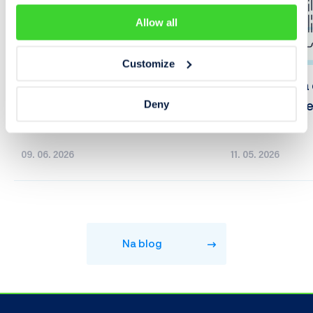
Allow all
Customize
Motory TSI pod lupou: Jak
Odkud Cebia 
fungují, spolehlivost, přehled
Jak vznikají r
Deny
verzí
vozidel
09. 06. 2026
11. 05. 2026
Na blog