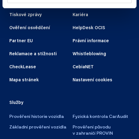
Autorizovaná pracoviště
Kontakty
Tiskové zprávy
Kariéra
Ověření osvědčení
HelpDesk OCIS
Partner EU
Právní informace
Reklamace a stížnosti
Whistleblowing
CheckLease
CebiaNET
Mapa stránek
Nastavení cookies
Služby
Prověření historie vozidla
Fyzická kontrola CarAudit
Základní prověření vozidla
Prověření původu
v zahraničí PROVIN