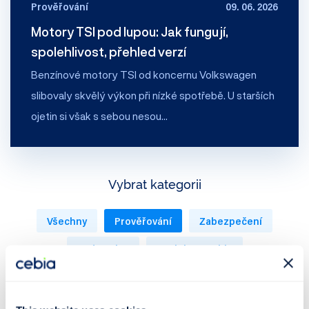
Prověřování
09. 06. 2026
Motory TSI pod lupou: Jak fungují,
spolehlivost, přehled verzí
Benzínové motory TSI od koncernu Volkswagen
slibovaly skvělý výkon při nízké spotřebě. U starších
ojetin si však s sebou nesou…
Vybrat kategorii
Všechny
Prověřování
Zabezpečení
Rady a tipy
Novinky z Cebia
Trh s automobily
Tiskové zprávy
Podcast 🎤