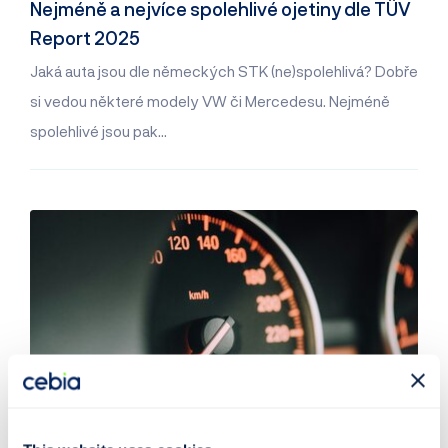
Nejméně a nejvíce spolehlivé ojetiny dle TÜV
Report 2025
Jaká auta jsou dle německých STK (ne)spolehlivá? Dobře
si vedou některé modely VW či Mercedesu. Nejméně
spolehlivé jsou pak…