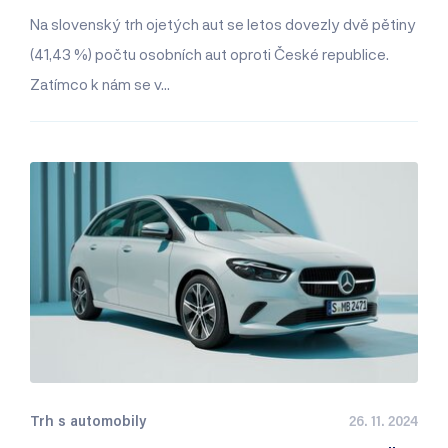
Na slovenský trh ojetých aut se letos dovezly dvě pětiny
(41,43 %) počtu osobních aut oproti České republice.
Zatímco k nám se v…
Trh s automobily
26. 11. 2024