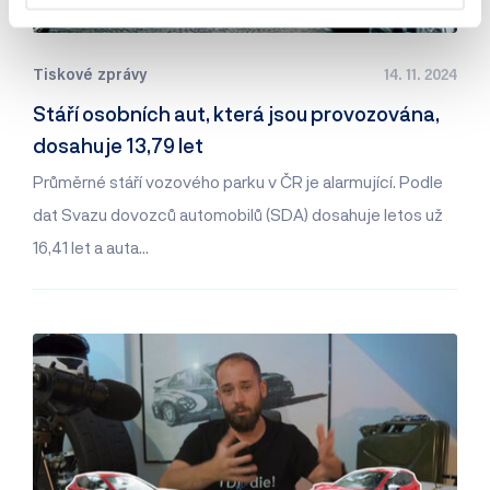
Tiskové zprávy
14. 11. 2024
Stáří osobních aut, která jsou provozována,
dosahuje 13,79 let
Průměrné stáří vozového parku v ČR je alarmující. Podle
dat Svazu dovozců automobilů (SDA) dosahuje letos už
16,41 let a auta…