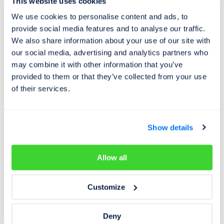
This website uses cookies
Prověřování
25. 11. 2024
We use cookies to personalise content and ads, to
Kontrolatachometru.cz vs Cebia - Co je
provide social media features and to analyse our traffic.
We also share information about your use of our site with
lepší?
our social media, advertising and analytics partners who
Stačí při nákupu vozidla zkontrolovat informace
may combine it with other information that you’ve
dostupné zdarma, nebo se vyplatí zaplatit detailní
provided to them or that they’ve collected from your use
of their services.
report?
Show details
Allow all
Customize
Deny