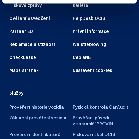
Tiskové zprávy
Kariéra
Ověření osvědčení
HelpDesk OCIS
Partner EU
Právní informace
Reklamace a stížnosti
Whistleblowing
CheckLease
CebiaNET
Mapa stránek
Nastavení cookies
Služby
Prověření historie vozidla
Fyzická kontrola CarAudit
Základní prověření vozidla
Prověření původu
v zahraničí PROVIN
Prověření identifikátorů
Pískování skel OCIS