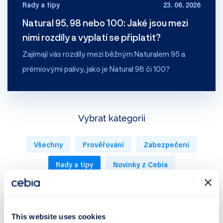
Rady a tipy
23. 06. 2026
Natural 95, 98 nebo 100: Jaké jsou mezi
nimi rozdíly a vyplatí se připlatit?
Zajímají vás rozdíly mezi běžným Naturalem 95 a
prémiovými palivy, jako je Natural 98 či 100?
Vybrat kategorii
Všechny
Prověřování
Zabezpečení
Rady a tipy
Novinky z Cebia
Trh s automobily
Tiskové zprávy
Podcast 🎤
This website uses cookies