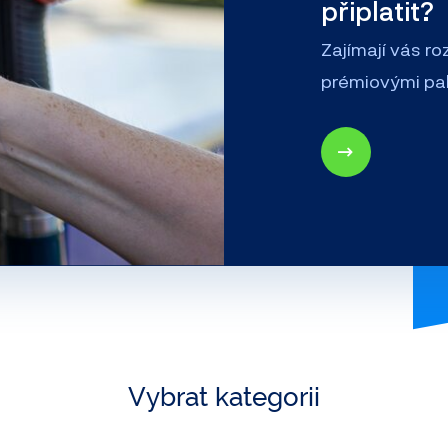
připlatit?
Zajímají vás r
prémiovými pali
Vybrat kategorii