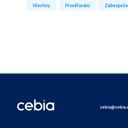
Všechny
Prověřování
Zabezpeče
cebia@cebia.