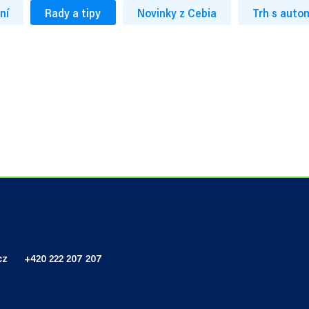
ní
Rady a tipy
Novinky z Cebia
Trh s auto
cz
+420 222 207 207