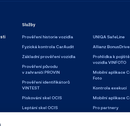
Služby
sti
Prověření historie vozidla
UNIQA SafeLine
Fyzická kontrola CarAudit
Allianz BonusDrive
Základní prověření vozidla
Prohlídka k pojiště
vozidla VINFOTO
Prověření původu
v zahraničí PROVIN
Mobilní aplikace C
Foto
Prověření identifikátorů
VINTEST
Kontrola exekucí
Pískování skel OCIS
Mobilní aplikace C
Leptání skel OCIS
Pro partnery
Satelitní zabezpečení
s