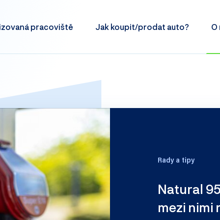
izovaná
pracoviště
Jak koupit/prodat
auto?
O 
Rady a tipy
Natural 95
mezi nimi r