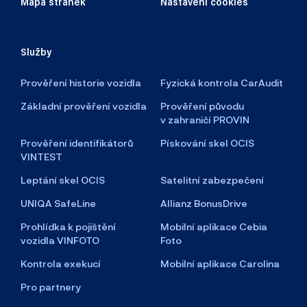
Mapa stránek
Nastavení cookies
Služby
Prověření historie vozidla
Fyzická kontrola CarAudit
Základní prověření vozidla
Prověření původu
v zahraničí PROVIN
Prověření identifikátorů
Pískování skel OCIS
VINTEST
Leptání skel OCIS
Satelitní zabezpečení
UNIQA SafeLine
Allianz BonusDrive
Prohlídka k pojištění
Mobilní aplikace Cebia
vozidla VINFOTO
Foto
Kontrola exekucí
Mobilní aplikace Carolina
Pro partnery