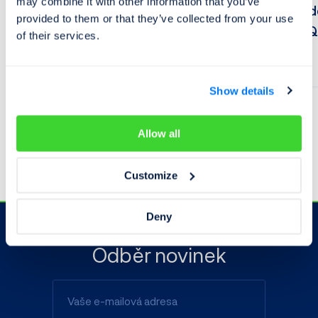
may combine it with other information that you’ve
ale roste pomaleji
ojetých vozid
provided to them or that they’ve collected from your use
SUMMARY 2Q
of their services.
10. 08. 2026
23. 07. 2026
Show details
Allow all
Na blog
Customize
Deny
Odběr novinek