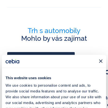
Trh s automobily
Mohlo by vás zajímat
This website uses cookies
We use cookies to personalise content and ads, to
provide social media features and to analyse our traffic.
We also share information about your use of our site with
V Česku se prodávají auta dráž
Informace, st
our social media, advertising and analytics partners who
než na Slovensku. Jejich cena
zajímavosti z