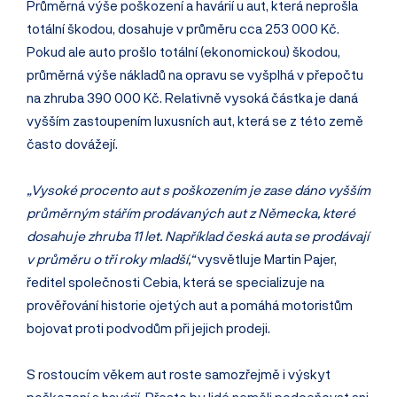
Průměrná výše poškození a havárií u aut, která neprošla
totální škodou, dosahuje v průměru cca 253 000 Kč.
Pokud ale auto prošlo totální (ekonomickou) škodou,
průměrná výše nákladů na opravu se vyšplhá v přepočtu
na zhruba 390 000 Kč. Relativně vysoká částka je daná
vyšším zastoupením luxusních aut, která se z této země
často dovážejí.
„Vysoké procento aut s poškozením je zase dáno vyšším
průměrným stářím prodávaných aut z Německa, které
dosahuje zhruba 11 let. Například česká auta se prodávají
v průměru o tři roky mladší,“
vysvětluje Martin Pajer,
ředitel společnosti Cebia, která se specializuje na
prověřování historie ojetých aut a pomáhá motoristům
bojovat proti podvodům při jejich prodeji.
S rostoucím věkem aut roste samozřejmě i výskyt