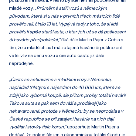
poškození a havárií. Přesto by lidé neměli podceňovat ani
mladé vozy.
„Průměrné stáří vozů s německým
původem, které si u nás v prvních třech měsících lidé
prověřovali, činilo 13 let. Vyplývá tedy z toho, že si lidé
prověřují spíše starší auta, u kterých už se dá poškození
či havárie předpokládat,“
říká dále Martin Pajer z Cebia s
tím, že u mladších aut má zatajená havárie či poškození
větší vliv na cenu vozu a činí auto často již dále
neprodejné.
„Často se setkáváme s mladšími vozy z Německa,
například tříletými s nájezdem do 40 000 km, které se
zdají jako výborná koupě, ale přitom prošly totální havárií.
Taková auta se pak sem dováží a prodávají jako
nehavarovaná, protože v Německu by se neprodala a v
České republice se při zatajení havárie na nich dají
vydělat i stovky tisíc korun,“
upozorňuje Martin Pajer a
dodává, že pokud šlo jen o ekonomickou totální škodu, je