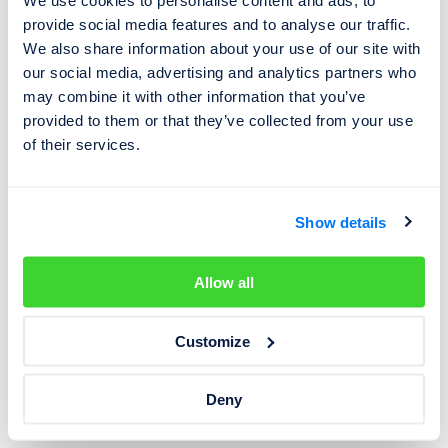
We use cookies to personalise content and ads, to
provide social media features and to analyse our traffic.
Historii vozidla si lze jednoduše prověřit online
We also share information about your use of our site with
na
www.cebia.cz
. Stačí zadat VIN vozidla a během pár
our social media, advertising and analytics partners who
minut lze zjistit, zda nemá auto stočený tachometr, zda
may combine it with other information that you’ve
nebylo havarované či poškozené a případně k jak velké
provided to them or that they’ve collected from your use
of their services.
škodě došlo a jak auto vypadalo po havárii, zda není
kradené či zatížené financováním, kdy bylo vyrobené a
zaregistrované do provozu, pro jakou zemi bylo
Show details
vyrobeno, zda nebylo provozované jako taxi nebo
například jak bylo v minulosti inzerováno. Prověřit si lze
auta s českým i zahraničním původem.
Allow all
Pozn:
údaje vycházejí z analýzy náhodně vybraných
Customize
5 003 ojetých aut, která si v letošním roce prověřili klienti
u Cebia a u nichž byl v inzerátu uvedený německý
Deny
původ.