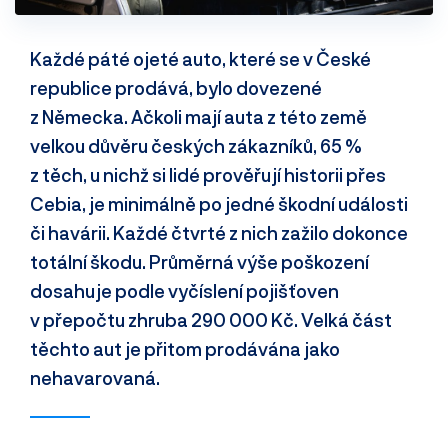
Každé páté ojeté auto, které se v České
republice prodává, bylo dovezené
z Německa. Ačkoli mají auta z této země
velkou důvěru českých zákazníků, 65 %
z těch, u nichž si lidé prověřují historii přes
Cebia, je minimálně po jedné škodní události
či havárii. Každé čtvrté z nich zažilo dokonce
totální škodu. Průměrná výše poškození
dosahuje podle vyčíslení pojišťoven
v přepočtu zhruba 290 000 Kč. Velká část
těchto aut je přitom prodávána jako
nehavarovaná.