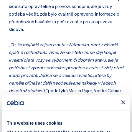
sice auto opravitelné a provozuschopné, ale je vždy
potřeba vědět, zda bylo kvalitně opraveno. Informace o
předchozích haváriích a poškození je pro koupi vozu
klíčová.
„To, že mají lidé zájem o auta z Německa, není v zásadě
špatné rozhodnutí. Víme, že se z této země dají koupit
kvalitní ojeté vozy ve výborném či dobrém stavu, ale je
potřeba si vybrat seriózního prodejce a auto si vždy před
koupí prověřit. Jedná se o velkou investici, která by
neměla přinášet další neočekávané náklady v řádech
deseti až statisíců,“
podotýká Martin Pajer, ředitel Cebia s
tím, že lidé by měli mít reálná očekávání od poměru ceny
a kvality vozu.
„Doporučujeme nakupovat ojetá auta u
certifikovaných programů a dalších zavedených
prodejců, kteří mají za sebou už nějakou historii a kteří
This website uses cookies
druhý den nezkrachují,“
radí dále ředitel Cebia.