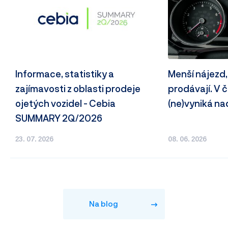
Informace, statistiky a
Menší nájezd,
zajímavosti z oblasti prodeje
prodávají. V
ojetých vozidel - Cebia
(ne)vyniká n
SUMMARY 2Q/2026
23. 07. 2026
08. 06. 2026
Na blog