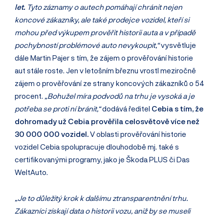
let.
Tyto záznamy o autech pomáhají chránit nejen
koncové zákazníky, ale také prodejce vozidel, kteří si
mohou před výkupem prověřit historii auta a v případě
pochybností problémové auto nevykoupit,“
vysvětluje
dále Martin Pajer s tím, že zájem o prověřování historie
aut stále roste. Jen v letošním březnu vrostl meziročně
zájem o prověřování ze strany koncových zákazníků o 54
procent.
„Bohužel míra podvodů na trhu je vysoká a je
potřeba se proti ní bránit,“
dodává ředitel
Cebia s tím, že
dohromady už Cebia prověřila celosvětově více než
30 000 000 vozidel.
V oblasti prověřování historie
vozidel Cebia spolupracuje dlouhodobě mj. také s
certifikovanými programy, jako je Škoda PLUS či Das
WeltAuto.
„Je to důležitý krok k dalšímu ztransparentnění trhu.
Zákazníci získají data o historii vozu, aniž by se museli