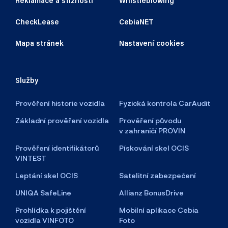
Reklamace a stížnosti
Whistleblowing
CheckLease
CebiaNET
Mapa stránek
Nastavení cookies
Služby
Prověření historie vozidla
Fyzická kontrola CarAudit
Základní prověření vozidla
Prověření původu
v zahraničí PROVIN
Prověření identifikátorů
Pískování skel OCIS
VINTEST
Leptání skel OCIS
Satelitní zabezpečení
UNIQA SafeLine
Allianz BonusDrive
Prohlídka k pojištění
Mobilní aplikace Cebia
vozidla VINFOTO
Foto