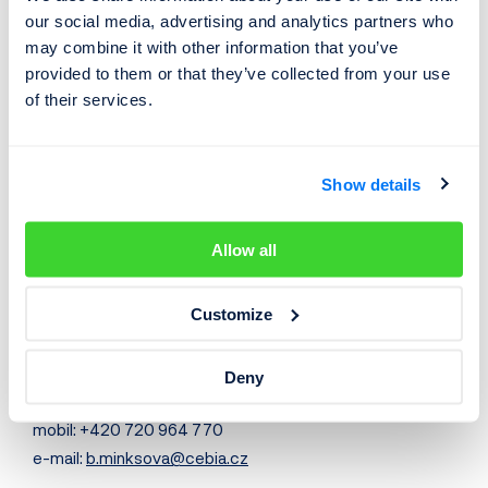
vytváření fiktivních inzerátů za stejným účelem. Mezi
our social media, advertising and analytics partners who
časté podvody patří také prodej kradeného vozidla či
may combine it with other information that you’ve
vozidla zatíženého financováním. Na trhu se vyskytují i
provided to them or that they’ve collected from your use
nelegálně předělaná auta s novou (falešnou) identitou,
of their services.
která bývají zpravidla sestavená z několika havarovaných
či odcizených vozidel.
Show details
V příloze naleznete prezentaci Cebia z tiskové
konference s dalšími podrobnostmi a ukázkami.
Allow all
Customize
Barbora Minksová
Deny
manažerka marketingu a komunikace
mobil: +420 720 964 770
e-mail:
b.minksova@cebia.cz