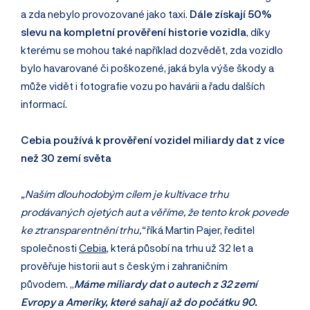
a zda nebylo provozované jako taxi.
Dále získají 50%
slevu na kompletní prověření historie vozidla
, díky
kterému se mohou také například dozvědět, zda vozidlo
bylo havarované či poškozené, jaká byla výše škody a
může vidět i fotografie vozu po havárii a řadu dalších
informací.
Cebia používá k prověření vozidel miliardy dat z více
než 30 zemí světa
„Naším dlouhodobým cílem je kultivace trhu
prodávaných ojetých aut a věříme, že tento krok povede
ke ztransparentnění trhu,“
říká Martin Pajer, ředitel
společnosti
Cebia
, která působí na trhu už 32 let a
prověřuje historii aut s českým i zahraničním
původem. „
Máme miliardy dat o autech z 32 zemí
Evropy a Ameriky, které sahají až do počátku 90.