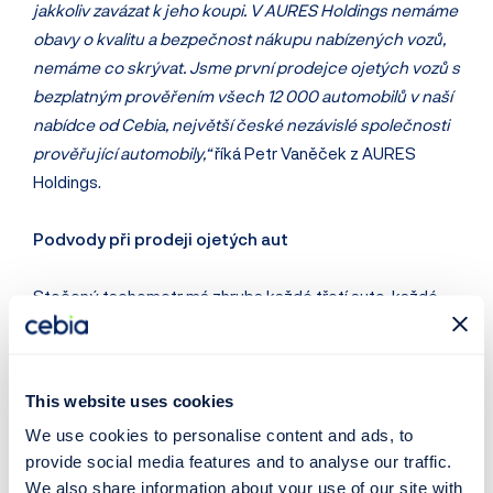
jakkoliv zavázat k jeho koupi. V AURES Holdings nemáme
obavy o kvalitu a bezpečnost nákupu nabízených vozů,
nemáme co skrývat. Jsme první prodejce ojetých vozů s
bezplatným prověřením všech 12 000 automobilů v naší
nabídce od Cebia, největší české nezávislé společnosti
prověřující automobily,“
říká Petr Vaněček z AURES
Holdings.
Podvody při prodeji ojetých aut
Stočený tachometr má zhruba každé třetí auto, každé
páté auto má při prodeji uvedenou falešnou zemi původu,
rovněž každé páté auto se prodává omlazené.
Nejčastějším prohřeškem je však zatajování havárií a
This website uses cookies
poškození (99 % aut se prodává jako nehavarované).
We use cookies to personalise content and ads, to
Další nekalou praktikou je uvádění vyšší výbavy vozidla s
provide social media features and to analyse our traffic.
cílem přivést zákazníka do prodejního místa nebo
We also share information about your use of our site with