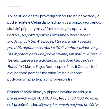
To, že si lidé častěji prověřují historii luxusních vozidel, je
podle ředitele Cebia dáno jednak vyšší pořizovací cenou,
ale také případnými vyššími náklady na opravu a
údržbu.
„Například pokud vezmeme v potaz počet
prodávaných BMW a počet, které si u nás kupující
prověřili, dojdeme zhruba ke 30 % těchto vozidel. Vozy
BMW přitom patří k nejprověřovanějším autům vůbec, v
těsném závěsu se drží Audi a následuje Mercedes-
Benz,“
říká Martin Pajer, ředitel společnosti Cebia, která
dlouhodobě pomáhá motoristům bojovat proti
podvodným praktikám při prodeji ojetin.
Průměrná výše škody v případě havárie dosahuje u
prémiových vozů 480 000 Kč, tedy o 150 000 Kč více,
než je průměr trhu.
„Opravy luxusních aut jsou dražší i z