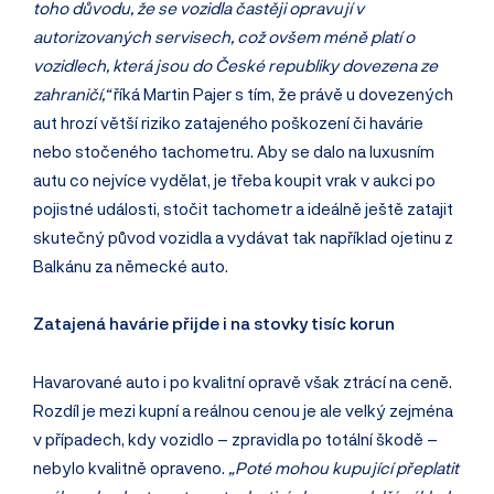
toho důvodu, že se vozidla častěji opravují v
autorizovaných servisech, což ovšem méně platí o
vozidlech, která jsou do České republiky dovezena ze
zahraničí,“
říká Martin Pajer s tím, že právě u dovezených
aut hrozí větší riziko zatajeného poškození či havárie
nebo stočeného tachometru. Aby se dalo na luxusním
autu co nejvíce vydělat, je třeba koupit vrak v aukci po
pojistné události, stočit tachometr a ideálně ještě zatajit
skutečný původ vozidla a vydávat tak například ojetinu z
Balkánu za německé auto.
Zatajená havárie přijde i na stovky tisíc korun
Havarované auto i po kvalitní opravě však ztrácí na ceně.
Rozdíl je mezi kupní a reálnou cenou je ale velký zejména
v případech, kdy vozidlo – zpravidla po totální škodě –
nebylo kvalitně opraveno.
„Poté mohou kupující přeplatit