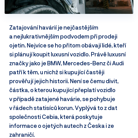
Zatajování havárií je nejčastějším
a nejlukrativnějším podvodem při prodeji
ojetin. Nejvíce se ho přitom obávají lidé, kteří
si plánují koupit luxusní vozidlo. Právě luxusní
značky jako je BMW, Mercedes-Benz či Audi
patří k těm, u nichž si kupující častěji
prověřují jejich historii. Není se čemu divit,
částka, o kterou kupující přeplatí vozidlo
v případě zatajené havárie, se pohybuje
v řádech statisíců korun. Vyplývá to z dat
společnosti Cebia, která poskytuje
informace o ojetých autech z Česka i ze
zahraničí.