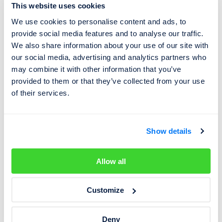
This website uses cookies
tachometru,“
varuje Martin Pajer ze společnosti Cebia.
We use cookies to personalise content and ads, to
provide social media features and to analyse our traffic.
Luxusní auto ze zahraničí ano, ale od seriózního
We also share information about your use of our site with
prodejce
our social media, advertising and analytics partners who
may combine it with other information that you’ve
„U luxusních aut je tedy o to více důležité prověřit si
provided to them or that they’ve collected from your use
jejich historii. V databázi Cebia máme k luxusním
of their services.
vozidlům velké množství dat nejen o haváriích, ale také k
průběžnému nájezdu.
Například k některým vozům
BMW máme až 99 záznamů stavů
Show details
tachometrů
,“
upozorňuje Pajer s tím, že si lze prověřit
auto jak s tuzemským, tak zahraničním původem.
Allow all
Systém Cebia pro prověření historie ojetých aut je
Customize
dostupný na
www.cebia.cz
. Kromě havárií, poškození a
najetých kilometrů si lze prověřit i původ vozidla, jeho
skutečné stáří, zda nebylo odcizené či zda není zatížené
Deny