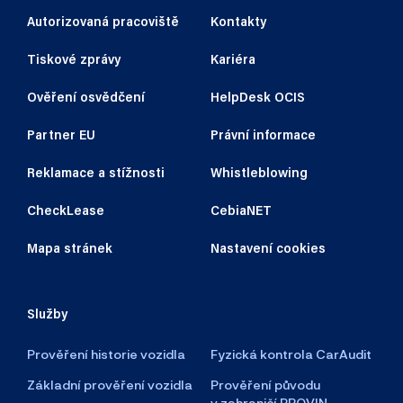
Autorizovaná pracoviště
Kontakty
Tiskové zprávy
Kariéra
Ověření osvědčení
HelpDesk OCIS
Partner EU
Právní informace
Reklamace a stížnosti
Whistleblowing
CheckLease
CebiaNET
Mapa stránek
Nastavení cookies
Služby
Prověření historie vozidla
Fyzická kontrola CarAudit
Základní prověření vozidla
Prověření původu
v zahraničí PROVIN