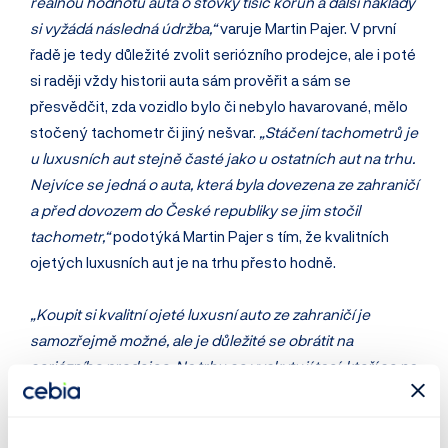
reálnou hodnotu auta o stovky tisíc korun a další náklady
si vyžádá následná údržba,“
varuje Martin Pajer. V první
řadě je tedy důležité zvolit seriózního prodejce, ale i poté
si raději vždy historii auta sám prověřit a sám se
přesvědčit, zda vozidlo bylo či nebylo havarované, mělo
stočený tachometr či jiný nešvar.
„Stáčení tachometrů je
u luxusních aut stejně časté jako u ostatních aut na trhu.
Nejvíce se jedná o auta, která byla dovezena ze zahraničí
a před dovozem do České republiky se jim stočil
tachometr,“
podotýká Martin Pajer s tím, že kvalitních
ojetých luxusních aut je na trhu přesto hodně.
„Koupit si kvalitní ojeté luxusní auto ze zahraničí je
samozřejmě možné, ale je důležité se obrátit na
seriózního prodejce. Na trhu se vyskytují tací, kteří se na
dovoz luxusních aut prakticky zaměřují, neboť je to pro
ně lukrativnější byznys a když prověříme jejich auta, je
téměř každé po havárii nebo po stočení