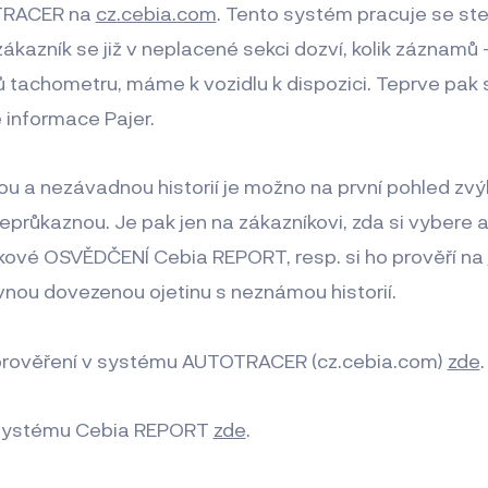
TRACER na
cz.cebia.com
. Tento systém pracuje se ste
kazník se již v neplacené sekci dozví, kolik záznamů 
ů tachometru, máme k vozidlu k dispozici. Teprve pak
e informace Pajer.
ou a nezávadnou historií je možno na první pohled zvý
 neprůkaznou. Je pak jen na zákazníkovi, zda si vybere 
kové OSVĚDČENÍ Cebia REPORT, resp. si ho prověří na
vnou dovezenou ojetinu s neznámou historií.
 prověření v systému AUTOTRACER (cz.cebia.com)
zde
.
o systému Cebia REPORT
zde
.