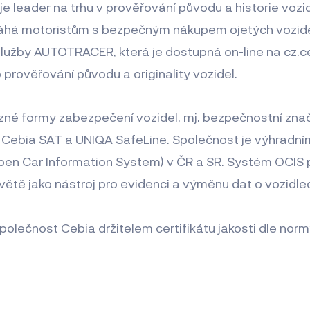
., je leader na trhu v prověřování původu a historie voz
á motoristům s bezpečným nákupem ojetých vozidel
lužby AUTOTRACER, která je dostupná on-line na cz.c
 prověřování původu a originality vozidel.
ůzné formy zabezpečení vozidel, mj. bezpečnostní zna
y Cebia SAT a UNIQA SafeLine. Společnost je výhradn
en Car Information System) v ČR a SR. Systém OCIS po
ětě jako nástroj pro evidenci a výměnu dat o vozidle
polečnost Cebia držitelem certifikátu jakosti dle nor