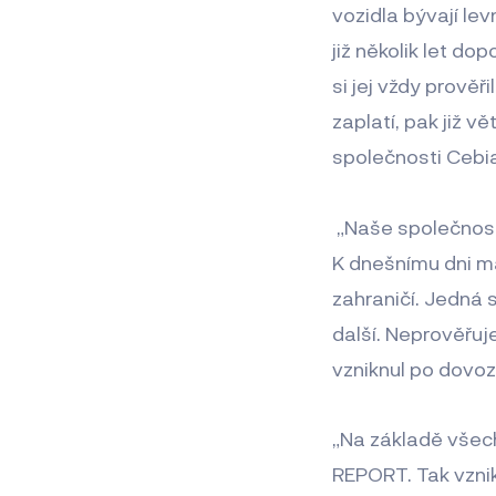
vozidla bývají lev
již několik let d
si jej vždy prověři
zaplatí, pak již v
společnosti Cebia
„Naše společnost
K dnešnímu dni má
zahraničí. Jedná 
další. Neprověřuj
vzniknul po dovozu
„Na základě všec
REPORT. Tak vzni