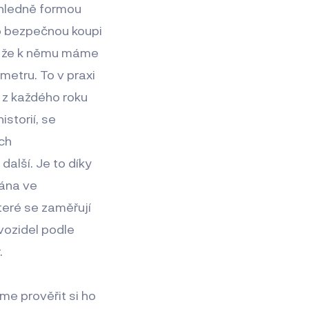
ehledně formou
o bezpečnou koupi
u, že k němu máme
metru. To v praxi
 z každého roku
storií, se
ch
alší. Je to díky
vána ve
teré se zaměřují
vozidel podle
.
e prověřit si ho