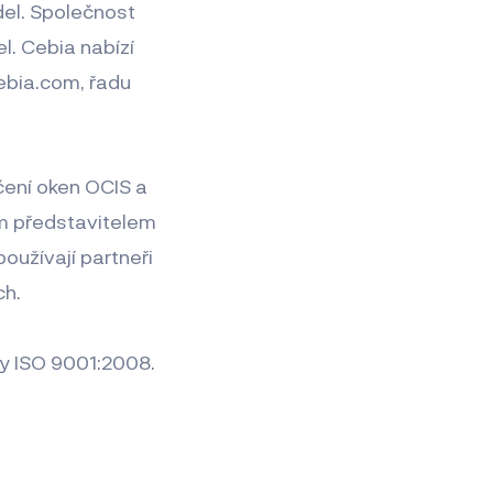
idel. Společnost
. Cebia nabízí
ebia.com, řadu
čení oken OCIS a
ím představitelem
užívají partneři
ch.
my ISO 9001:2008.