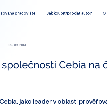
izovaná
pracoviště
Jak koupit/prodat
auto?
O 
09. 09. 2013
společnosti Cebia na 
ebia, jako leader v oblasti prověřová