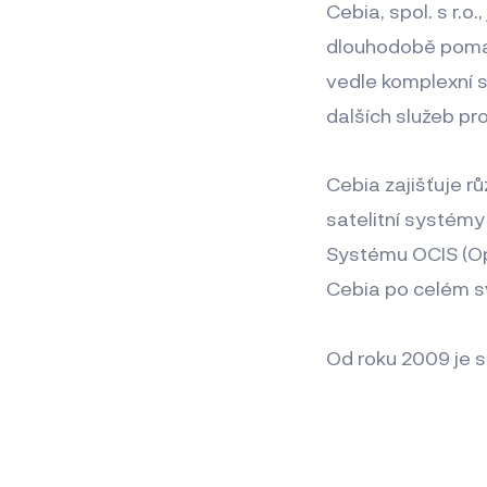
Cebia, spol. s r.o
dlouhodobě pomáh
vedle komplexní s
dalších služeb pro
Cebia zajišťuje r
satelitní systém
Systému OCIS (Op
Cebia po celém sv
Od roku 2009 je s