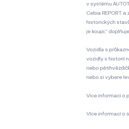
v systému AUTO
Cebia REPORT a zá
historických stav
je koupí,“ doplňuj
Vozidla s průkazn
vozidly s historií
nebo pětihvězdič
nebo si vybere le
Více informací o
Více informací 