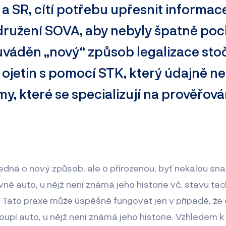
 a SR, cítí potřebu upřesnit informa
družení SOVA, aby nebyly špatně po
 uváděn „nový“ způsob legalizace st
ojetin s pomocí STK, který údajně ne
y, které se specializují na prověřován
dná o nový způsob, ale o přirozenou, byť nekalou snah
vně auto, u nějž není známá jeho historie vč. stavu ta
 Tato praxe může úspěšně fungovat jen v případě, že
koupí auto, u nějž není známá jeho historie. Vzhledem k