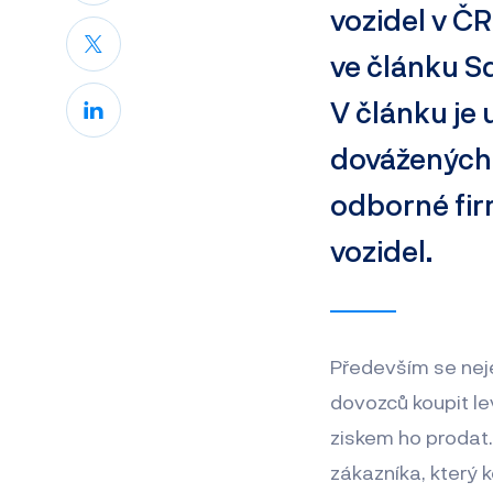
vozidel v ČR
ve článku S
V článku je
dovážených 
odborné firm
vozidel.
Především se neje
dovozců koupit le
ziskem ho prodat.
zákazníka, který 