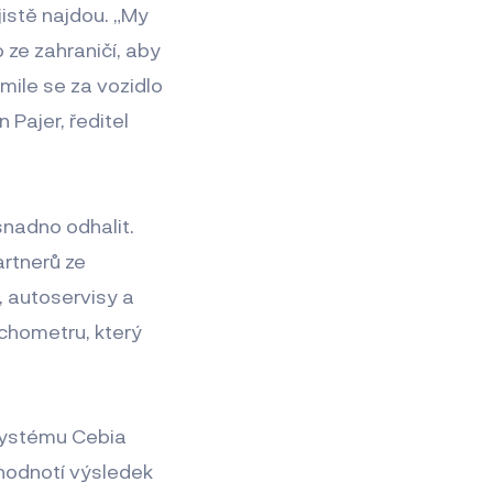
 jistě najdou. „My
 ze zahraničí, aby
akmile se za vozidlo
 Pajer, ředitel
nadno odhalit.
rtnerů ze
, autoservisy a
chometru, který
systému Cebia
hodnotí výsledek