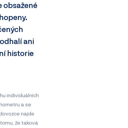
ce obsažené
chopeny.
očených
odhalí ani
í historie
u individuálních
chometru a se
 dovozce najde
 tomu, že taková