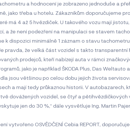
tachometru a hodnocení je zobrazeno jednoduše a př
ně, jako třeba u hotelu. Zákazníkům doporučujeme pr
teré má 4 až 5 hvězdiček. U takového vozu mají jistot
í, a že není podezření na manipulaci se stavem tacho
 k dispozici minimálně 1 záznam o stavu tachometru
e pravda, že velká část vozidel s takto transparentní hi
ovaných prodejců, kteří nabízejí auta v rámci značkový
rogramů, jako je například ŠKODA Plus, Das Weltauto a d
idla jsou většinou po celou dobu jejich života serviso
ech a mají tedy průkaznou historii. V autobazarech, k
stvě dovážených vozidel, se čtyř a pětihvězdičkových 
yskytuje jen do 30 %,“ dále vysvětluje Ing. Martin Pajer
 není vytvořeno OSVĚDČENÍ Cebia REPORT, doporučujem