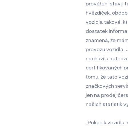
prověření stavu 
hvězdiček, obdob
vozidla takové, k
dostatek informac
znamená, že máme
provozu vozidla. J
nachází u autoriz
certifikovaných p
tomu, že tato voz
značkových servis
jen na prodej čer
našich statistik v
„Pokud k vozidlu