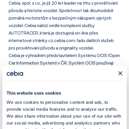
Cebia, spol. s r.o., je již 20 let leader na trhu v prověřování
původu a historie vozidel. Společnost tak dlouhodobě
pomáhá motoristům s bezpečným nákupem ojetých
vozidel. Cebia nabízí vedle komplexní služby
AUTOTRACER, která je dostupná on-line přes
internetové stránky cz.cebia.com, řadu dalších služeb
pro prověřování původu a originality vozidel.
Cebia je výhradním představitelem Systému OCIS (Open
Car Information System) v ČR. Systém OCIS používají
partneři Cebia po celém světě, jako nástroj pro výměnu
dat o vozidlech. Cílem Systému OCIS je také pomocí
značení autoskel snižovat počet odcizených vozidel,
nalézat je a navracet je původním majitelům. Od roku
This website uses cookies
2009 je společnost Cebia držitelem certifikátu jakosti
We use cookies to personalise content and ads, to
dle normy ISO 9001:2008.
provide social media features and to analyse our traffic.
We also share information about your use of our site with
our social media, advertising and analytics partners who