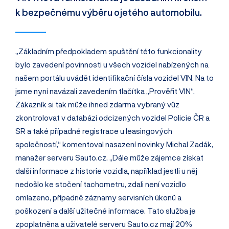
k bezpečnému výběru ojetého automobilu.
„Základním předpokladem spuštění této funkcionality
bylo zavedení povinnosti u všech vozidel nabízených na
našem portálu uvádět identifikační čísla vozidel VIN. Na to
jsme nyní navázali zavedením tlačítka „Prověřit VIN“.
Zákazník si tak může ihned zdarma vybraný vůz
zkontrolovat v databázi odcizených vozidel Policie ČR a
SR a také případné registrace u leasingových
společností,“ komentoval nasazení novinky Michal Zadák,
manažer serveru Sauto.cz. „Dále může zájemce získat
další informace z historie vozidla, například jestli u něj
nedošlo ke stočení tachometru, zdali není vozidlo
omlazeno, případně záznamy servisních úkonů a
poškození a další užitečné informace. Tato služba je
zpoplatněna a uživatelé serveru Sauto.cz mají 20%