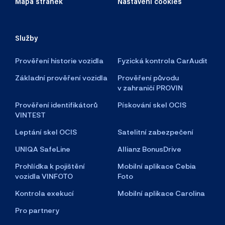
Mapa stránek
Nastavení cookies
Služby
Prověření historie vozidla
Fyzická kontrola CarAudit
Základní prověření vozidla
Prověření původu
v zahraničí PROVIN
Prověření identifikátorů
Pískování skel OCIS
VINTEST
Leptání skel OCIS
Satelitní zabezpečení
UNIQA SafeLine
Allianz BonusDrive
Prohlídka k pojištění
Mobilní aplikace Cebia
vozidla VINFOTO
Foto
Kontrola exekucí
Mobilní aplikace Carolina
Pro partnery