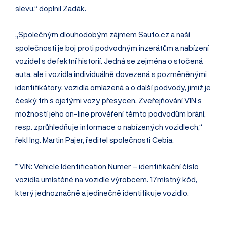
slevu,“ doplnil Zadák.
„Společným dlouhodobým zájmem Sauto.cz a naší
společnosti je boj proti podvodným inzerátům a nabízení
vozidel s defektní historií. Jedná se zejména o stočená
auta, ale i vozidla individuálně dovezená s pozměněnými
identifikátory, vozidla omlazená a o další podvody, jimiž je
český trh s ojetými vozy přesycen. Zveřejňování VIN s
možností jeho on-line prověření těmto podvodům brání,
resp. zprůhledňuje informace o nabízených vozidlech,“
řekl Ing. Martin Pajer, ředitel společnosti Cebia.
* VIN: Vehicle Identification Numer – identifikační číslo
vozidla umístěné na vozidle výrobcem. 17místný kód,
který jednoznačně a jedinečně identifikuje vozidlo.