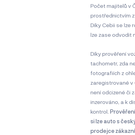
Počet majitelů v Č
prostřednictvím z
Díky Cebii se lze
lze zase odvodit 
Díky prověření vo
tachometr, zda ne
fotografiích z oh
zaregistrované v 
není odcizené či z
inzerováno, a k d
kontrol.
Prověření
si lze auto s čes
prodejce zákazník