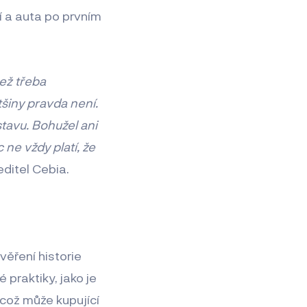
í a auta po prvním
než třeba
tšiny pravda není.
stavu. Bohužel ani
 ne vždy platí, že
ditel Cebia.
ěření historie
 praktiky, jako je
 což může kupující