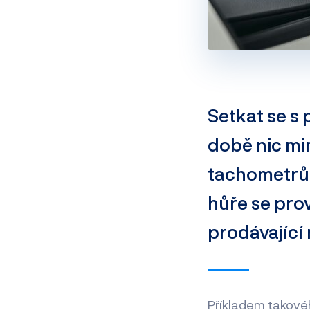
Setkat se s
době nic mi
tachometrů e
hůře se prov
prodávající 
Příkladem takovéh