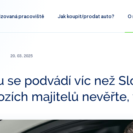
izovaná
pracoviště
Jak koupit/prodat
auto?
O 
20. 03. 2025
 se podvádí víc než Sl
zích majitelů nevěřte,