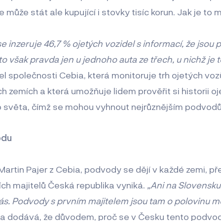
 může stát ale kupující i stovky tisíc korun. Jak je to
 inzeruje 46,7 % ojetých vozidel s informací, že jsou p
to však pravda jen u jednoho auta ze třech, u nichž je 
tel společnosti Cebia, která monitoruje trh ojetých voz
h zemích a která umožňuje lidem prověřit si historii o
ho světa, čímž se mohou vyhnout nejrůznějším podvod
odu
artin Pajer z Cebia, podvody se dějí v každé zemi, pře
ch majitelů Česká republika vyniká.
„Ani na Slovensku 
ás. Podvody s prvním majitelem jsou tam o polovinu 
 a dodává, že důvodem, proč se v Česku tento podvod