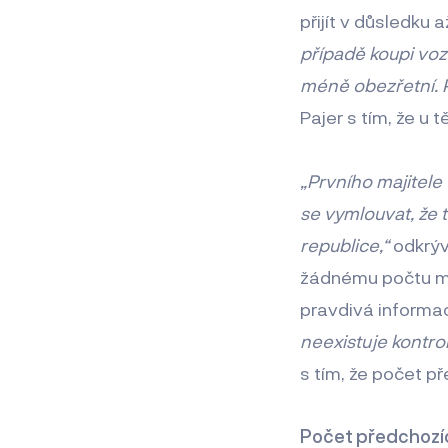
přijít v důsledku 
případě koupi vozi
méně obezřetní. 
Pajer s tím, že u
„Prvního majitele 
se vymlouvat, že 
republice,“
odkrývá
žádnému počtu maj
pravdivá informa
neexistuje kontrola
s tím, že počet př
Počet předchozích