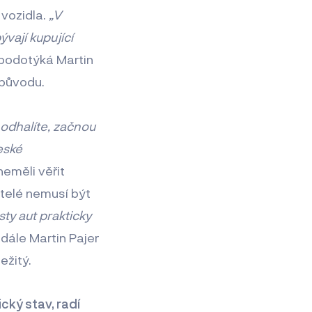
 vozidla.
„V
ývají kupující
podotýká Martin
 původu.
 odhalíte, začnou
eské
neměli věřit
itelé nemusí být
ty aut prakticky
 dále Martin Pajer
ežitý.
ický stav, radí