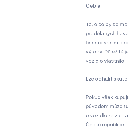
Cebia
To, o co by se měl
prodělaných havári
financováním, pro
výroby. Důležité j
vozidlo vlastnilo.
Lze odhalit skut
Pokud však kupují
původem může tuto
o vozidlo ze zahr
České republice. I