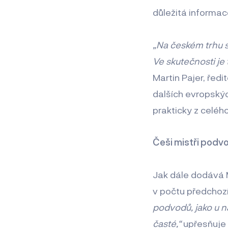
důležitá informace
„Na českém trhu se
Ve skutečnosti je 
Martin Pajer, ředi
dalších evropskýc
prakticky z celé
Češi mistři podv
Jak dále dodává M
v počtu předchozí
podvodů, jako u n
časté,“
upřesňuje