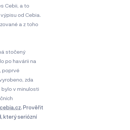
s Cebii, a to
 výpisu od Cebia.
ozované a z toho
emá stočený
o po havárii na
, poprvé
 vyrobeno, zda
 bylo v minulosti
nčních
cebia.cz
. Prověřit
, který seriózní