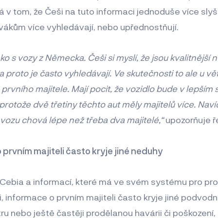
á v tom, že Češi na tuto informaci jednoduše více slyš
lovákům více vyhledávají, nebo upřednostňují.
o s vozy z Německa. Češi si myslí, že jsou kvalitnější 
a proto je často vyhledávají. Ve skutečnosti to ale u vě
a prvního majitele. Mají pocit, že vozidlo bude v lepším 
protože dvě třetiny těchto aut měly majitelů více. Navíc
 vozu chová lépe než třeba dva majitelé,“
upozorňuje ře
 prvním majiteli často kryje jiné neduhy
Cebia a informací, které má ve svém systému pro prov
i, informace o prvním majiteli často kryje jiné podvodné
u nebo ještě častěji prodělanou havárii či poškození,