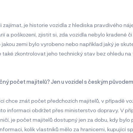
i zajímat, je historie vozidla z hlediska pravdivého náj
í a poškození, zjistit si, zda vozidla nebylo kradené či
 jakou zemi bylo vyrobeno nebo například jaký je skut
e také zkontrolovat jeho technický stav bez ohledu na t
ečný počet majitelů? Jen u vozidel s českým původe
cí chce znát počet předchozích majitelů, v případě 
 informaci obdržet přes ministerstvo dopravy. V pří
aničí, je počet majitelů dostupný jen za dobu, kdy byl
nformaci, kolik vlastníků mělo za hranicemi, kupující spo