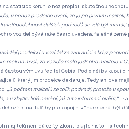
až na statisíce korun, o něž přeplatí skutečnou hodnotu
dla, u něhož prodejce uvádí, že je po prvním majiteli, b
Pravděpodobnost dalších podvodů se zdá být menší,“
 těchto vozidel bývá také často uvedena falešná země
uvádějí prodejci i u vozidel ze zahraničí a když podvod
tím měli na mysli, že vozidlo mělo jednoho majitele v Č
 častou výmluvu ředitel Cebia. Podle něj by kupující 
itelů, který jim prodejce deklaruje. Tedy ani dva maj
ce.
„S počtem majitelů se tolik podvádí, protože u spous
, a u zbytku lidé nevědí, jak tuto informaci ověřit,“
říká
edchozích majitelů by pro kupující vůbec neměl být důl
 majitelů není důležitý.
Zkontrolujte historii a techn