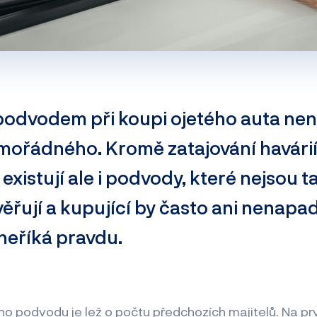
 podvodem při koupi ojetého auta nen
mořádného. Kromě zatajování havárií 
xistují ale i podvody, které nejsou t
ěřují a kupující by často ani nenapadl
neříká pravdu.
o podvodu je lež o počtu předchozích majitelů. Na prvn