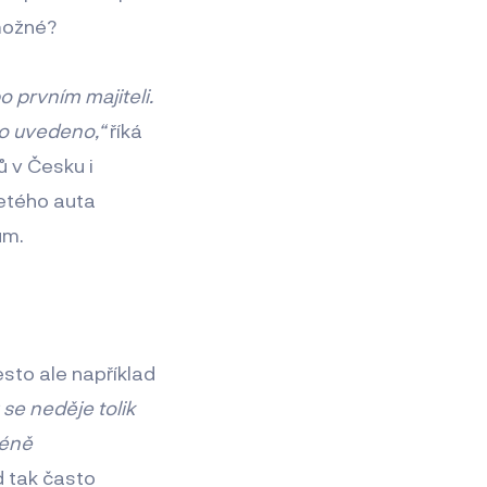
 možné?
o prvním majiteli.
to uvedeno,“
říká
ů v Česku i
jetého auta
ům.
sto ale například
se neděje tolik
méně
 tak často