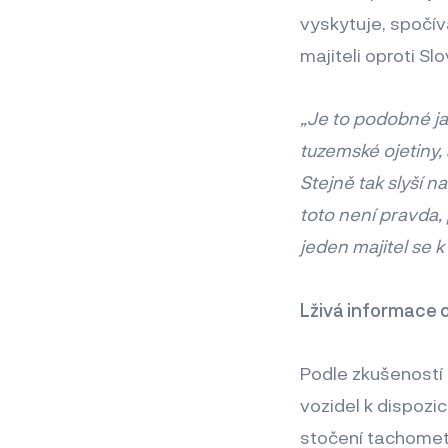
vyskytuje, spočív
majiteli oproti S
„Je to podobné jak
tuzemské ojetiny, 
Stejně tak slyší n
toto není pravda, 
jeden majitel se k
Lživá informace o
Podle zkušeností 
vozidel k dispozic
stočení tachometr