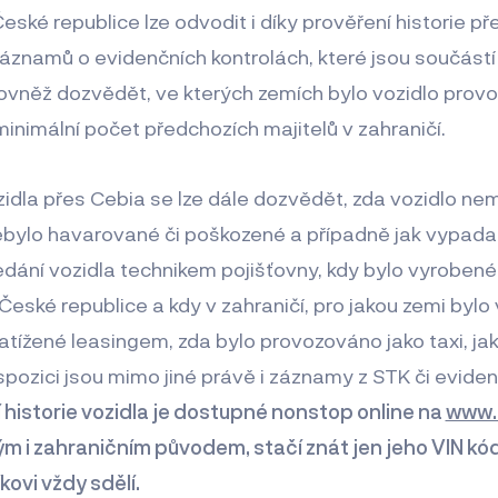
eské republice lze odvodit i díky prověření historie pře
áznamů o evidenčních kontrolách, které jsou součástí
 rovněž dozvědět, ve kterých zemích bylo vozidlo prov
minimální počet předchozích majitelů v zahraničí.
zidla přes Cebia se lze dále dozvědět, zda vozidlo n
bylo havarované či poškozené a případně jak vypadal
ledání vozidla technikem pojišťovny, kdy bylo vyrobené
České republice a kdy v zahraničí, pro jakou zemi bylo
atížené leasingem, zda bylo provozováno jako taxi, jak
ispozici jsou mimo jiné právě i záznamy z STK či evide
 historie vozidla je dostupné nonstop online na
www.
kým i zahraničním původem, stačí znát jen jeho VIN kód
ovi vždy sdělí.