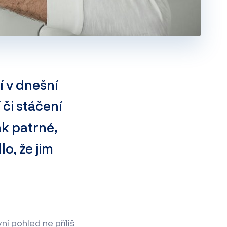
í v dnešní
či stáčení
ak patrné,
o, že jim
í pohled ne příliš