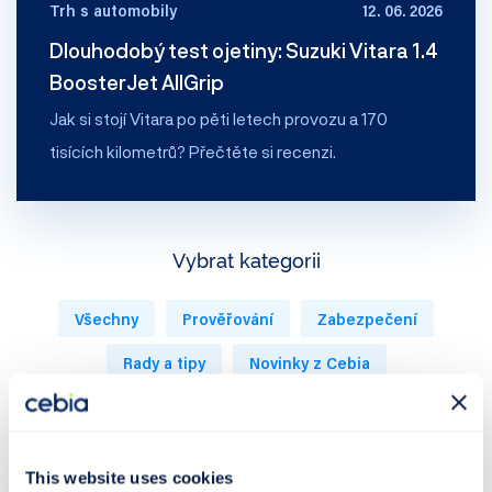
Trh s automobily
12. 06. 2026
Dlouhodobý test ojetiny: Suzuki Vitara 1.4
BoosterJet AllGrip
Jak si stojí Vitara po pěti letech provozu a 170
tisících kilometrů? Přečtěte si recenzi.
Vybrat kategorii
Všechny
Prověřování
Zabezpečení
Rady a tipy
Novinky z Cebia
Trh s automobily
Tiskové zprávy
Podcast 🎤
This website uses cookies