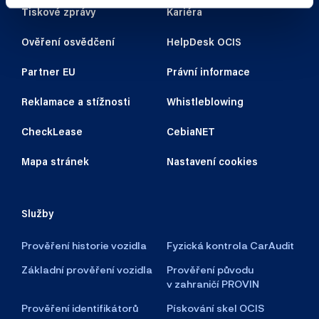
Tiskové zprávy
Kariéra
Ověření osvědčení
HelpDesk OCIS
Partner EU
Právní informace
Reklamace a stížnosti
Whistleblowing
CheckLease
CebiaNET
Mapa stránek
Nastavení cookies
Služby
Prověření historie vozidla
Fyzická kontrola CarAudit
Základní prověření vozidla
Prověření původu
v zahraničí PROVIN
Prověření identifikátorů
Pískování skel OCIS