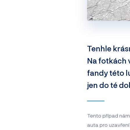
Tenhle krás
Na fotkách 
fandy této l
jen do té do
Tento případ nám 
auta pro uzavřen