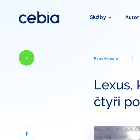
Služby
Autor
Prověřování
Lexus, 
čtyři p