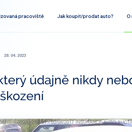
izovaná
pracoviště
Jak koupit/prodat
auto?
O 
28. 04. 2023
který údajně nikdy neb
oškození