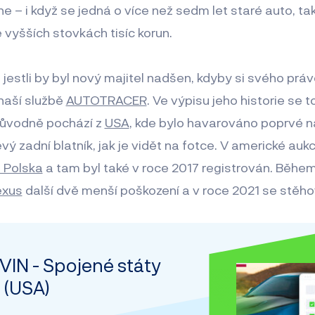
ne – i když se jedná o více než sedm let staré auto, ta
 vyšších stovkách tisíc korun.
jestli by byl nový majitel nadšen, kdyby si svého pr
 naší službě
AUTOTRACER
. Ve výpisu jeho historie se to
původně pochází z
USA
, kde bylo havarováno poprvé n
vý zadní blatník, jak je vidět na fotce. V americké aukc
z Polska
a tam byl také v roce 2017 registrován. Během
exus
další dvě menší poškození a v roce 2021 se stěho
VIN - Spojené státy
 (USA)