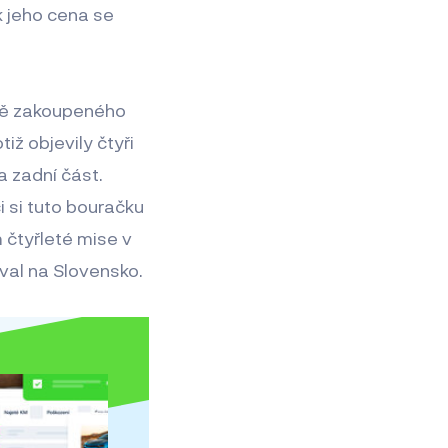
k jeho cena se
ávě zakoupeného
tiž objevily čtyři
a zadní část.
i si tuto bouračku
 čtyřleté mise v
val na Slovensko.