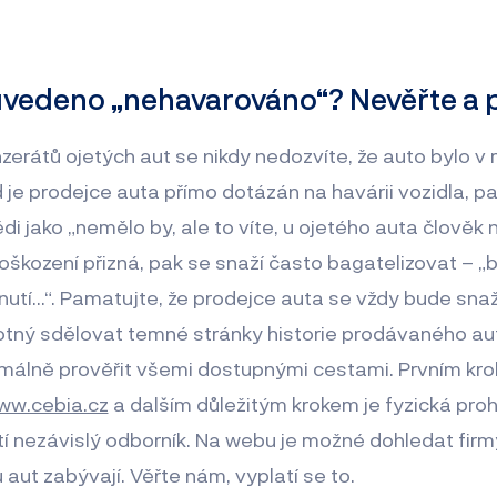
e uvedeno „nehavarováno“? Nevěřte a 
nzerátů ojetých aut se nikdy nedozvíte, že auto bylo v 
je prodejce auta přímo dotázán na havárii vozidla, p
 jako „nemělo by, ale to víte, u ojetého auta člověk 
škození přizná, pak se snaží často bagatelizovat – „b
tí…“. Pamatujte, že prodejce auta se vždy bude snaž
otný sdělovat temné stránky historie prodávaného aut
málně prověřit všemi dostupnými cestami. Prvním kr
ww.cebia.cz
a dalším důležitým krokem je fyzická proh
tí nezávislý odborník. Na webu je možné dohledat firmy
 aut zabývají. Věřte nám, vyplatí se to.