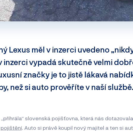
ný Lexus měl v inzerci uvedeno „nikd
v inzerci vypadá skutečně velmi dobř
uxusní značky je to jistě lákavá nabí
by, než si auto prověříte v naší službě
„přihrála“ slovenská pojišťovna, která nás dotazoval
í
pojištění
. Auto si právě koupil nový majitel a ten si au