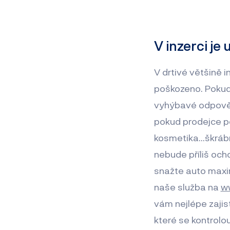
V inzerci j
V drtivé většině i
poškozeno. Pokud 
vyhýbavé odpovědi
pokud prodejce po
kosmetika…škrábnu
nebude příliš och
snažte auto maxi
naše služba na
w
vám nejlépe zajis
které se kontrolou