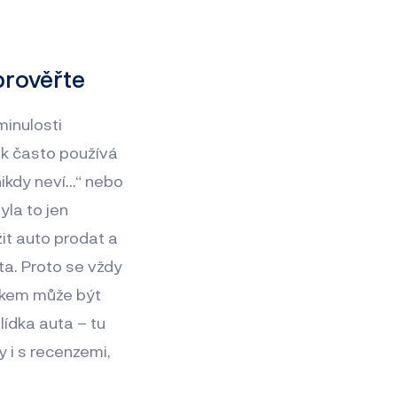
prověřte
minulosti
ak často používá
nikdy neví…“ nebo
yla to jen
it auto prodat a
a. Proto se vždy
okem může být
lídka auta – tu
 i s recenzemi,