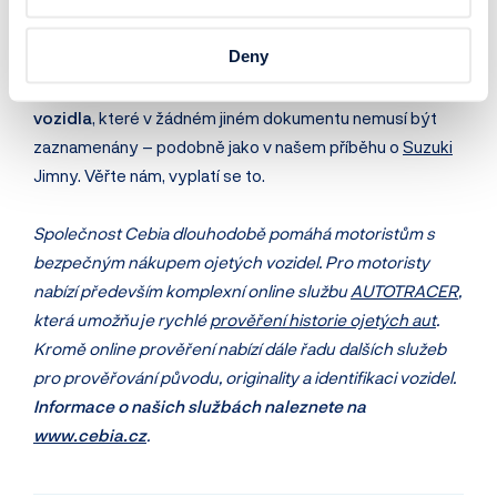
všech důležitých dokumentů. Pokud vám je poskytnout
odmítá, pak v tom případě vám radíme, abyste se měli na
Deny
pozoru.
Pomocí získaného VIN poté můžete přes naši
službu na
www.cebia.cz
získat další údaje z historie
vozidla
, které v žádném jiném dokumentu nemusí být
zaznamenány – podobně jako v našem příběhu o
Suzuki
Jimny. Věřte nám, vyplatí se to.
Společnost Cebia dlouhodobě pomáhá motoristům s
bezpečným nákupem ojetých vozidel. Pro motoristy
nabízí především komplexní online službu
AUTOTRACER
,
která umožňuje rychlé
prověření historie ojetých aut
.
Kromě online prověření nabízí dále řadu dalších služeb
pro prověřování původu, originality a identifikaci vozidel.
Informace o našich službách naleznete na
www.cebia.cz
.