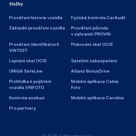
Služby
Prověření historie vozidla
Fyzická kontrola CarAudit
Základní prověření vozidla
Prověření původu
v zahraničí PROVIN
Prověření identifikátorů
Pískování skel OCIS
VINTEST
Leptání skel OCIS
Satelitní zabezpečení
UNIQA SafeLine
Allianz BonusDrive
Prohlídka k pojištění
Mobilní aplikace Cebia
vozidla VINFOTO
Foto
Kontrola exekucí
Mobilní aplikace Carolina
Pro partnery
© 2026, Cebia, spol. s r.o.