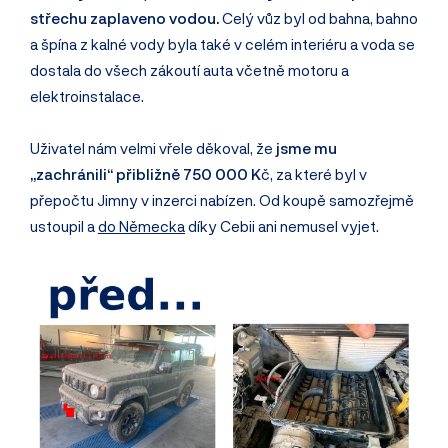
střechu zaplaveno vodou.
Celý vůz byl od bahna, bahno
a špína z kalné vody byla také v celém interiéru a voda se
dostala do všech zákoutí auta včetně motoru a
elektroinstalace.
Uživatel nám velmi vřele děkoval, že
jsme mu
„zachránili“ přibližně 750 000 K
č, za které byl v
přepočtu Jimny v inzerci nabízen. Od koupě samozřejmě
ustoupil a
do Německa
díky Cebii ani nemusel vyjet.