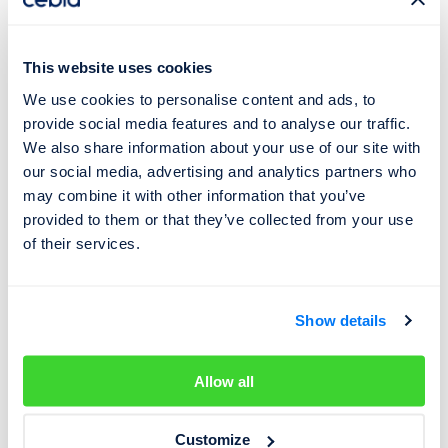
This website uses cookies
We use cookies to personalise content and ads, to
provide social media features and to analyse our traffic.
Našli jste si auto v zahraniční inzerci? Prověřte si jej
We also share information about your use of our site with
ještě předtím, než se pro něj vydáte
our social media, advertising and analytics partners who
may combine it with other information that you’ve
Ani v zahraniční inzerci nebývá často uveden
VIN vozidla
,
provided to them or that they’ve collected from your use
na Mobile.de jej najdete dokonce velmi výjimečně.
of their services.
Přitom VIN je právě jedinečným identifikátorem,
pomocí kterého můžete zjistit údaje z historie
vozidla.
Neváhejte tedy komunikovat s prodejcem a
Show details
požádejte jej, ať vám pošle nejen VIN vozidla, ale také
případně dokumenty k vozidlu, např.
technický průkaz
,
Allow all
servisní knížku, atd. Solidní prodejce by neměl mít
problém vám poskytnout elektronickou cestou kopie
Customize