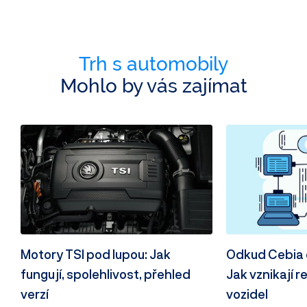
Trh s automobily
Mohlo by vás zajímat
Motory TSI pod lupou: Jak
Odkud Cebia 
fungují, spolehlivost, přehled
Jak vznikají r
verzí
vozidel