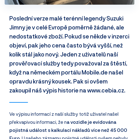
Poslední verze malé terénní legendy Suzuki
Jimny je v celé Evropě poměrně žádané, ale
nedostatkové zboží. Pokud se někde v inzerci
objeví, pak jeho cena často bývá vyšší, než
kolik stál jako nový. Jeden z uživatelů naší
prověřovací služby tedy považoval za štěstí,
když na německém portálu Mobile.de našel
opravdu krásný kousek. Pak si ovšem
zakoupil náš výpis historie na www.cebia.cz.
Ve výpisu informací z naší služby totiž uživatel našel
překvapivou informaci, že n
a vozidle je evidována
pojistná událost s kalkulací nákladů více než 45 000
Euro
. U našeho záznamu pojistné události ovšem nebyly