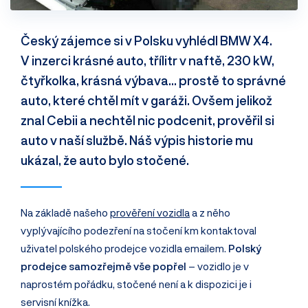
Český zájemce si v Polsku vyhlédl BMW X4.
V inzerci krásné auto, třílitr v naftě, 230 kW,
čtyřkolka, krásná výbava… prostě to správné
auto, které chtěl mít v garáži. Ovšem jelikož
znal Cebii a nechtěl nic podcenit, prověřil si
auto v naší službě. Náš výpis historie mu
ukázal, že auto bylo stočené.
Na základě našeho
prověření vozidla
a z něho
vyplývajícího podezření na stočení km kontaktoval
uživatel polského prodejce vozidla emailem.
Polský
prodejce samozřejmě vše popřel
– vozidlo je v
naprostém pořádku, stočené není a k dispozici je i
servisní knížka.