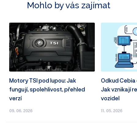
Mohlo by vás zajímat
Motory TSI pod lupou: Jak
Odkud Cebia 
fungují, spolehlivost, přehled
Jak vznikají r
verzí
vozidel
09. 06. 2026
11. 05. 2026