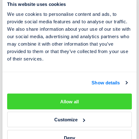
historie
This website uses cookies
We use cookies to personalise content and ads, to
Pokud už uděláte ten první správný krok a auto si v naší
provide social media features and to analyse our traffic.
službě na
www.cebia.cz
prověříte ještě před nákupem,
We also share information about your use of our site with
pak
věnujte pozornost všem údajům v našem výpisu.
our social media, advertising and analytics partners who
V klidu si sedněte, projděte si všechny jednotlivé
may combine it with other information that you’ve
kategorie a přečtěte si také vysvětlující texty k
provided to them or that they’ve collected from your use
jednotlivým sekcím a záznamům ve výpisu. Jen tak vám
of their services.
neunikne žádná důležitá informace a může vám to
výrazně pomoci v dalším postupu při kontrole auta.
A
pokud shledáte, že podle našeho výpisu je z vašeho
Show details
pohledu vše v pořádku, pak ještě nejásejte a určitě se
soustřeďte na fyzickou prohlídku auta
v místě
Allow all
prodeje – nejlépe s nezávislým technikem, který autům
dobře rozumí. Takové odborníky najdete dnes na
Customize
internetu i se zákaznickými recenzemi. Věřte nám, vyplatí
se to.
Deny