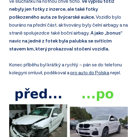
ve sluchátku na notnou chvíli ticho.
Ve výpisu totiž
nebyly jen fotky z inzerce, ale také fotky
poškozeného auta ze švýcarské aukce.
Vozidlo bylo
bouráno na přední část, aktivovány byly čelní airbagy a na
straně spolujezdce také boční airbagy.
A jako „bonus“
navíc na jedné z fotek byla palubka se svítícím
stavem km, který prokazoval stočení vozidla.
Konec příběhu byl krátký a rychlý – pán se do telefonu
kolegyni omluvil, poděkoval a
pro auto do Polska
nejel.