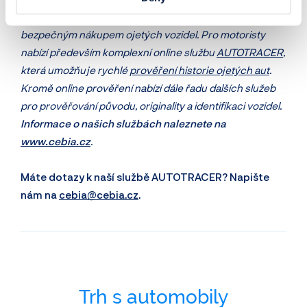
Společnost Cebia dlouhodobě pomáhá motoristům s
bezpečným nákupem ojetých vozidel. Pro motoristy
nabízí především komplexní online službu
AUTOTRACER
,
která umožňuje rychlé
prověření historie ojetých aut
.
Kromě online prověření nabízí dále řadu dalších služeb
pro prověřování původu, originality a identifikaci vozidel.
Informace o našich službách naleznete na
www.cebia.cz
.
Máte dotazy k naší službě AUTOTRACER? Napište
nám na
cebia@cebia.cz
.
Trh s automobily