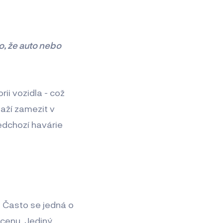
to, že auto nebo
rii vozidla - což
aží zamezit v
edchozí havárie
. Často se jedná o
cenu. Jediný