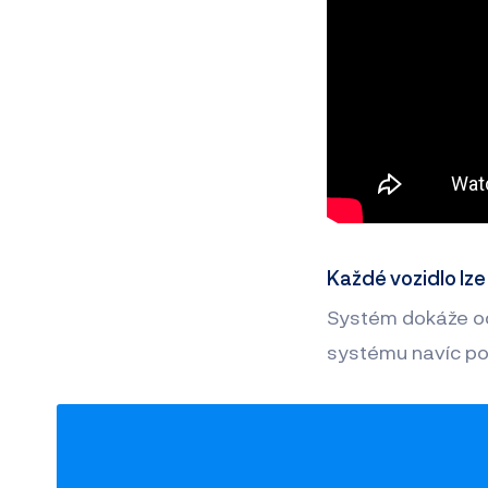
Každé vozidlo lze
Systém dokáže odh
systému navíc po