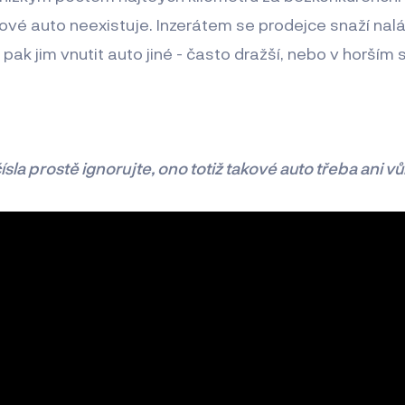
kové auto neexistuje. Inzerátem se prodejce snaží na
pak jim vnutit auto jiné - často dražší, nebo v horším 
ísla prostě ignorujte, ono totiž takové auto třeba ani v