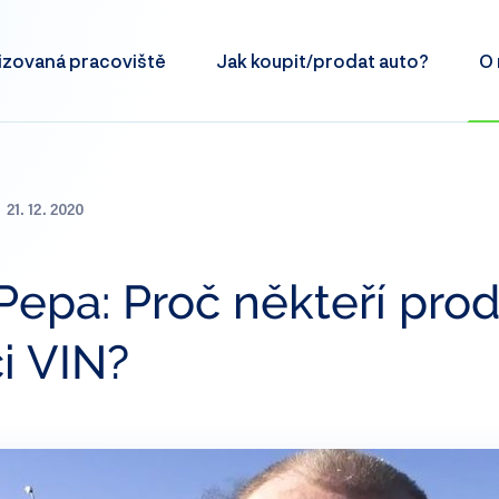
izovaná
pracoviště
Jak koupit/prodat
auto?
O 
21. 12. 2020
Pepa: Proč někteří prod
ci VIN?