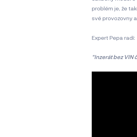
problém je, že ta
své provozovny a 
Expert Pepa radí:
"Inzerát bez VIN č