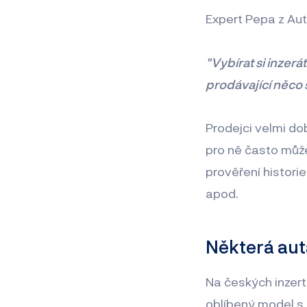
Expert Pepa z Aut
"Vybírat si inzerá
prodávající něco
Prodejci velmi dob
pro ně často můž
prověření histori
apod.
Některá auta
Na českých inzert
oblíbený model s