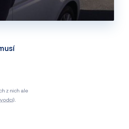
emusí
h z nich ale
vodci
).