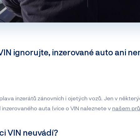
VIN ignorujte, inzerované auto ani n
plava inzerátů zánovních i ojetých vozů. Jen v některýc
 inzerovaného auta (více o VIN naleznete v
našem prů
ci VIN neuvádí?