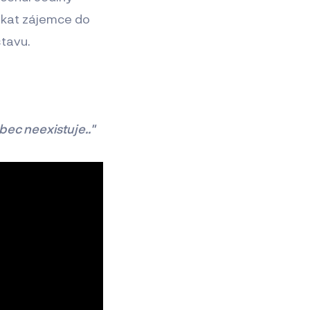
lákat zájemce do
stavu.
ůbec neexistuje.."