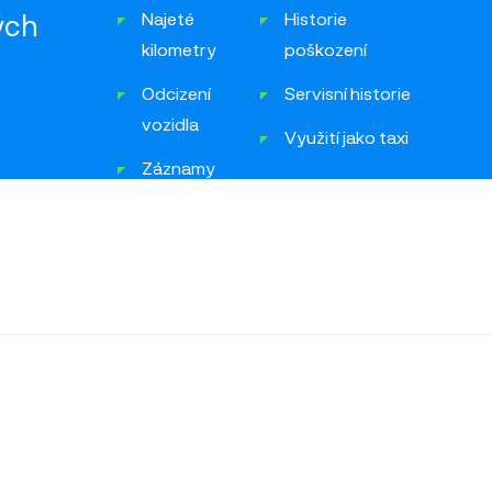
ých
Najeté
Historie
kilometry
poškození
Odcizení
Servisní historie
vozidla
Využití jako taxi
Záznamy
inzerce