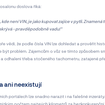
osalonu doslova říká:
t, kde není VIN, je jako kupovat zajíce v pytli. Znamená 
 skrývá - pravděpodobně vadu!"
ře vědí, že podle čísla VIN lze dohledat a prověřit histo
e být problém. Zájemcům o vůz se tímto způsobem sn
e a odhalení třeba stočeného tachometru, zatajené př
 ani neexistují
ních portálech lze snadno narazit i na falešné inzeráty
 nízkým počtem najteých kilometrů za bezkonkurenční 