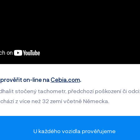
 prověřit on-line na
Cebia.com
.
alit stočený tachometr, předchozí poškození či odciz
chází z více než 32 zemí včetně Německa.
U každého vozidla prověřujeme