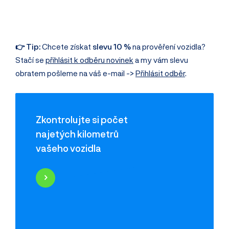
👉 Tip:
Chcete získat
slevu 10 %
na prověření vozidla?
Stačí se
přihlásit k odběru novinek
a my vám slevu
obratem pošleme na váš e-mail ->
Přihlásit odběr
.
Zkontrolujte si počet
najetých kilometrů
vašeho vozidla
Najeté kilometry
Historie poškození
Odcizení vozidla
Servisní historie
Záznamy inzerce
Využití jako taxi