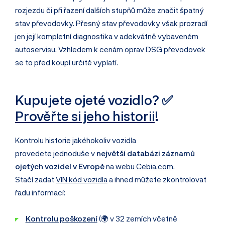
rozjezdu či při řazení dalších stupňů může značit špatný
stav převodovky. Přesný stav převodovky však prozradí
jen její kompletní diagnostika v adekvátně vybaveném
autoservisu. Vzhledem k cenám oprav DSG převodovek
se to před koupí určitě vyplatí.
Kupujete ojeté vozidlo? ✅
Prověřte si jeho historii
!
Kontrolu historie jakéhokoliv vozidla
provedete jednoduše v
největší databázi záznamů
ojetých vozidel v Evropě
na webu
Cebia.com
.
Stačí zadat
VIN kód vozidla
a ihned můžete zkontrolovat
řadu informací:
Kontrolu poškození
(🌍 v 32 zemích včetně