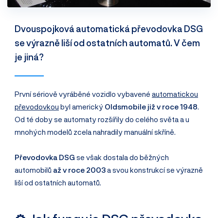
Dvouspojková automatická převodovka DSG
se výrazně liší od ostatních automatů. V čem
je jiná?
První sériově vyráběné vozidlo vybavené
automatickou
převodovkou
byl americký
Oldsmobile již v roce 1948
.
Od té doby se automaty rozšířily do celého světa a u
mnohých modelů zcela nahradily manuální skříně.
Převodovka DSG
se však dostala do běžných
automobilů
až v roce 2003
a svou konstrukcí se výrazně
liší od ostatních automatů.