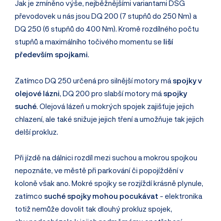
Jak je zmíněno výše, nejběžnějšími variantami DSG
převodovek u nás jsou DQ 200 (7 stupňů do 250 Nm) a
DQ 250 (6 stupňů do 400 Nm). Kromě rozdílného počtu
stupňů a maximálního točivého momentu se
liší
především spojkami
.
Zatímco DQ 250 určená pro silnější motory má
spojky v
olejové lázni
, DQ 200 pro slabší motory má
spojky
suché
. Olejová lázeň u mokrých spojek zajišťuje jejich
chlazení, ale také snižuje jejich tření a umožňuje tak jejich
delší prokluz.
Při jízdě na dálnici rozdíl mezi suchou a mokrou spojkou
nepoznáte, ve městě při parkování či popojíždění v
koloně však ano. Mokré spojky se rozjíždí krásně plynule,
zatímco
suché spojky mohou pocukávat
- elektronika
totiž nemůže dovolit tak dlouhý prokluz spojek,