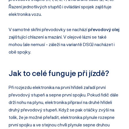
Řazení jednotlivých stupňů i ovládání spojek zajišťuje
elektronika vozu.
V samotné skříni převodovky se nachází
převodový olej
zajišťující chlazení a mazání. V olejové lázni se také
mohou (ale nemusí - záleží na variantě DSG) nacházet i
obě spojky.
Jak to celé funguje při jízdě?
Při rozjezdu elektronika na první hřídeli zařadí první
převodový stupeň a sepne první spojku. Pokud řidič dále
drží nohu na plynu, elektronika připraví na druhé hřídeli
druhý převodový stupeň. Když se pak otáčky zvýší na
tolik, že je možné přeřadit, elektronika plynule rozepne
první spojku a ve stejnou chvíli plynule sepne druhou