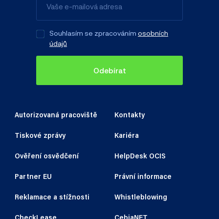
Souhlasím se zpracováním
osobních
údajů
Odebírat
Autorizovaná pracoviště
Kontakty
Tiskové zprávy
Kariéra
Ověření osvědčení
HelpDesk OCIS
Partner EU
Právní informace
Reklamace a stížnosti
Whistleblowing
CheckLease
CebiaNET