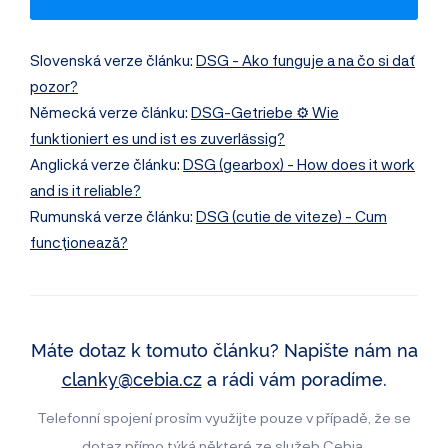
Slovenská verze článku:
DSG - Ako funguje a na čo si dať
pozor?
Německá verze článku:
DSG-Getriebe ⚙️ Wie
funktioniert es und ist es zuverlässig?
Anglická verze článku:
DSG (gearbox) - How does it work
and is it reliable?
Rumunská verze článku:
DSG (cutie de viteze) - Cum
funcționează?
Máte dotaz k tomuto článku? Napište nám na
clanky@cebia.cz
a rádi vám poradíme.
Telefonní spojení prosím využijte pouze v případě, že se
dotaz přímo týká některé ze služeb Cebia.