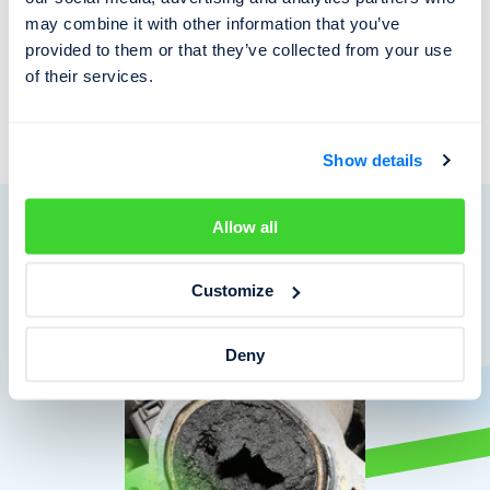
may combine it with other information that you’ve
spálení spojek a jejich nákladnou výměnu.
provided to them or that they’ve collected from your use
of their services.
Obecně však technika převodovek DSG platí za odolnou.
Pokud je v nich pravidelně měněn olej a kontrolován jejich
stav, mohou bez problému
najet stovky tisíc kilometrů
.
Show details
EGR ventil - K čemu slouží a proč
Allow all
často zlobí?
Customize
Přečíst
Deny