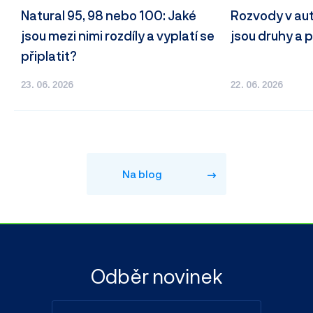
Natural 95, 98 nebo 100: Jaké
Rozvody v autě
jsou mezi nimi rozdíly a vyplatí se
jsou druhy a p
připlatit?
23. 06. 2026
22. 06. 2026
Na blog
Odběr novinek