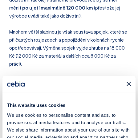
měnit
po ujetí maximálně 120 000 km
(přestože jej
výrobce uvádí také jako doživotní).
Mnohem větší slabinou je však soustava spojek, které se
při častých rozjezdech a popojíždění v kolonách rychle
opotřebovávají. Výměna spojek vyjde zhruba na 18 000
Kč (12 000 Kč za materiál a dalších cca 6 000 Kč za
práci).
6️⃣ Šesti stupňová DQ 250
Na rozdíl od DQ 200 má převodovka DQ 250
pouze
jednu olejovou lázeň,
která maže a chladí převodovku,
This website uses cookies
spojku i mechatroniku. Z toho důvodu je interval výměny
kratší a to
60 000 Km
.
We use cookies to personalise content and ads, to
provide social media features and to analyse our traffic.
Pravidelná výměna oleje je přitom velmi důležitá, protože
We also share information about your use of our site with
our social media, advertising and analytics partners who
znehodnocený nebo přesluhující olej může způsovit