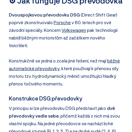
⚙️ Jak funguje DSG převodovka
Dvouspojkovou převodovku DSG
(Direct Shift Gear)
poprvé zkonstruovalo
Porsche
v 80. letech pro své
závodní speciály. Koncern
Volkswagen
pak technologii
nabídl běžným motoristům až začátkem nového
tisícitiletí.
Konstrukčně se jedná o zcela jiné řešení, než mají
běžné
automatické převodovky
, které používají k přenosu síly
motoru tzv. hydrodynamický měnič umožňující hladký
přenos točivého momentu.
Konstrukce DSG převodovky
V principu si lze převodovku DSG představit jako
dvě
převodovky vedle sebe
, přičemž každá z nich má svou
vlastní spojku. Na jedné převodovce se nachází liché
převodové stupně (R, 1, 3, 5, 7) a na druhé sudé (2, 4, 6).