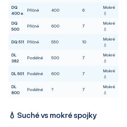
DQ
Mokré
Příčné
400
6
400 e
💧
DQ
Mokré
Příčné
600
7
500
💧
Mokré
DQ 511
Příčné
550
10
💧
DL
Mokré
Podélné
500
7
382
💧
Mokré
DL 501
Podélné
600
7
💧
DL
Mokré
Podélné
?
7
800
💧
💧 Suché vs mokré spojky