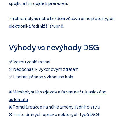
spojku a tím dojde k přeřazení.
Při ubrání plynu nebo brždění zůsává princip stejný, jen
elektronika řadí nižší stupně.
Výhody vs nevýhody DSG
✅
Velmi rychlé řazení
✅
Nedochází k výkonovým ztrátám
✅ Linerání přenos výkonu na kola
❌ Méně plynulé rozjezdy a řazení než u
klasického
automatu
❌ Pomalá reakce na náhlé změny jízdního stylu
❌ Riziko drahých oprav u některých typů DSG