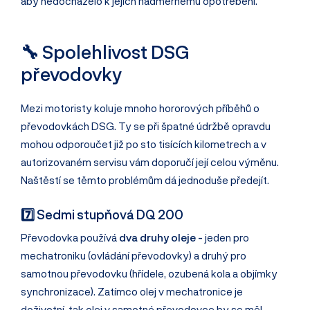
aby nedocházelo k jejich nadměrnému opotřebení.
🔧 Spolehlivost DSG
převodovky
Mezi motoristy koluje mnoho hororových příběhů o
převodovkách DSG. Ty se při špatné údržbě opravdu
mohou odporoučet již po sto tisících kilometrech a v
autorizovaném servisu vám doporučí její celou výměnu.
Naštěstí se těmto problémům dá jednoduše předejít.
7️⃣ Sedmi stupňová DQ 200
Převodovka používá
dva druhy oleje -
jeden pro
mechatroniku (ovládání převodovky) a druhý pro
samotnou převodovku (hřídele, ozubená kola a objímky
synchronizace). Zatímco olej v mechatronice je
doživotní, tak olej v samotné převodovce by se měl