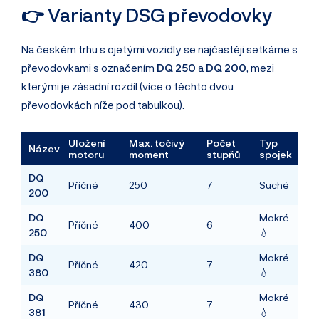
👉 Varianty DSG převodovky
Na českém trhu s ojetými vozidly se najčastěji setkáme s
převodovkami s označením
DQ 250
a
DQ 200
, mezi
kterými je zásadní rozdíl (více o těchto dvou
převodovkách níže pod tabulkou).
Uložení
Max. točivý
Počet
Typ
Název
motoru
moment
stupňů
spojek
DQ
Příčné
250
7
Suché
200
DQ
Mokré
Příčné
400
6
250
💧
DQ
Mokré
Příčné
420
7
380
💧
DQ
Mokré
Příčné
430
7
381
💧