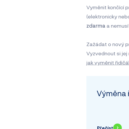
Vyměnit končící pr
(elektronicky neb
zdarma
a nemusít
Zažádat o nový 
Vyzvednout si jej
jak vyměnit řidičá
Výměna ř
Přečíst