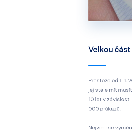
Velkou část
Přestože od 1. 1. 
jej stále mít musít
10 let v závislost
000 průkazů.
Nejvíce se
výměna