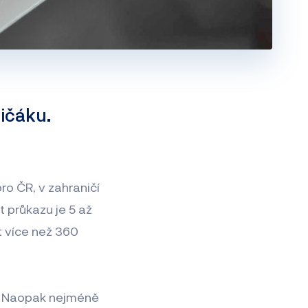
ičáku.
pro ČR, v zahraničí
t průkazu je 5 až
t více než 360
íc. Naopak nejméně