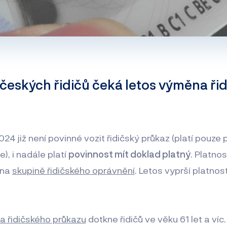
 českých řidičů čeká letos výměna řid
2024 již není povinné vozit řidičský průkaz (platí pouze 
e), i nadále platí
povinnost mít doklad platný
. Platnos
i na
skupině řidičského oprávnění
. Letos vyprší platnos
 řidičského průkazu
dotkne řidičů ve věku 61 let a v