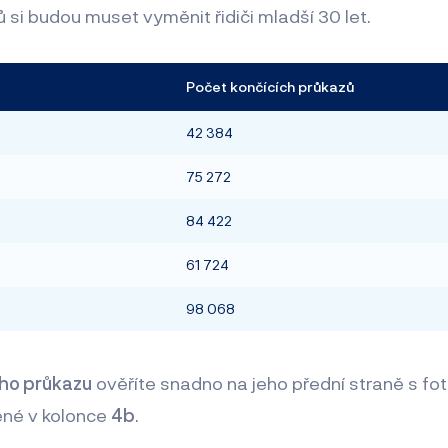
 si budou muset vyměnit řidiči mladší 30 let.
Počet končících průkazů
t
42 384
75 272
84 422
61 724
98 068
ého průkazu
ověříte snadno na jeho přední straně s fo
ené v kolonce
4b
.