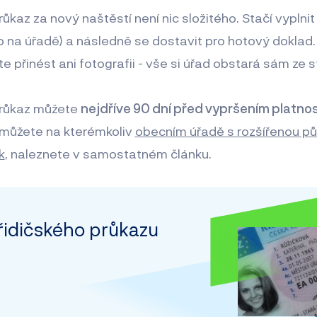
ůkaz za nový naštěstí není nic složitého. Stačí vyplnit
o na úřadě) a následně se dostavit pro hotový doklad
e přinést ani fotografii - vše si úřad obstará sám ze s
průkaz můžete
nejdříve 90 dní před vypršením platnos
 můžete na kterémkoliv
obecním úřadě s rozšířenou p
k
, naleznete v samostatném článku.
idičského průkazu