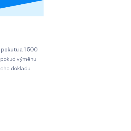
t
pokutu a 1 500
to pokud výměnu
vého dokladu.