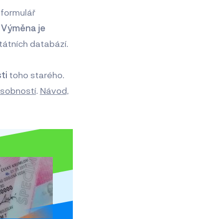
 formulář
.
Výměna je
tátních databází.
ti
toho starého.
ůsobností
.
Návod,