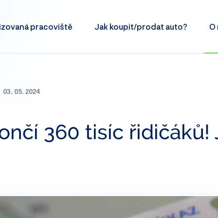
izovaná
pracoviště
Jak koupit/prodat
auto?
O 
03. 05. 2024
ončí 360 tisíc řidičáků! 