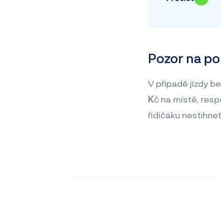
Pozor na po
V případě jízdy b
K
č na místě, res
řidičáku nestihne