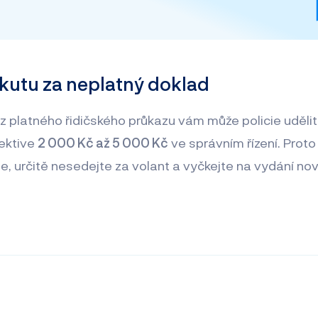
kutu za neplatný doklad
ez platného řidičského průkazu vám může policie uděli
pektive
2 000 Kč až 5 000 Kč
ve správním řízení. Pro
te, určitě nesedejte za volant a vyčkejte na vydání no