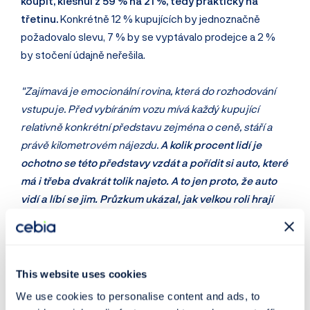
koupit, klesnul z 59 % na 21 %, tedy prakticky na
třetinu.
Konkrétně 12 % kupujících by jednoznačně
požadovalo slevu, 7 % by se vyptávalo prodejce a 2 %
by stočení údajně neřešila.
"Zajímavá je emocionální rovina, která do rozhodování
vstupuje. Před vybíráním vozu mívá každý kupující
relativně konkrétní představu zejména o ceně, stáří a
právě kilometrovém nájezdu.
A kolik procent lidí je
ochotno se této představy vzdát a pořídit si auto, které
má i třeba dvakrát tolik najeto. A to jen proto, že auto
vidí a líbí se jim. Průzkum ukázal, jak velkou roli hrají
emoce při koupi vozidla
,“
uvádí dále Martin Pajer.
Více informací se dočtete v přiložené tiskové zprávě
-
az-trem-petinam-kupujicich-nevadi-stoceny-
This website uses cookies
tachometr..pdf (278 kB)
We use cookies to personalise content and ads, to