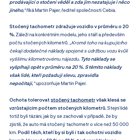
prodávající o stočení věděl a zda jim nezatajuje i něco
jiného
,“
říká Martin Pajer, ředitel společnosti Cebia.
Stočený tachometr zdražuje vozidlo v průměru o 20
%.
Záleží na konkrétním modelu, jeho stáří a především
počtu stočených kilometrů.
„Kromě toho na kupujícího
čekají dodatečné náklady spojené s údržbou vozu kvůli
vyššímu kilometrovému nájezdu.
Tyto náklady se
vyšplhají opět v průměru na 20 %. S těmito náklady
však lidé, kteří požadují slevu, zpravidla
nepočítají,
“
upozorňuje Martin Pajer.
Ochota tolerovat
stočený tachometr
však klesá se
vzrůstajícím počtem stočených kilometrů.
Stejní lidé
totiž byli tázáni, jak by se zachovali v případě, že by
zjistili, že auto má stočený tachometr o více než 50 000
km.
Podíl těch, kteří by si byli i tak ochotni vozidlo