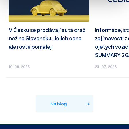
V Česku se prodávají auta dráž
Informace, st
než na Slovensku. Jejich cena
zajímavosti z
ale roste pomaleji
ojetých vozid
SUMMARY 2Q
10. 08. 2026
23. 07. 2026
Na blog