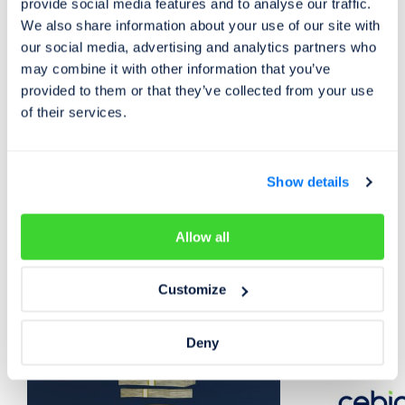
provide social media features and to analyse our traffic.
Barbora Minksová
We also share information about your use of our site with
our social media, advertising and analytics partners who
manažerka marketingu a komunikace
may combine it with other information that you’ve
mobil: +420 720 964 770
provided to them or that they’ve collected from your use
of their services.
e-mail:
b.minksova@cebia.cz
Show details
Allow all
Trh s automobily
Mohlo by vás zajímat
Customize
Deny