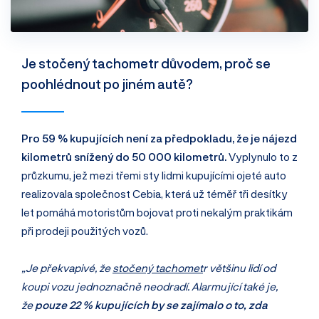
Je stočený tachometr důvodem, proč se
poohlédnout po jiném autě?
Pro 59 % kupujících není za předpokladu, že je nájezd
kilometrů snížený do 50 000 kilometrů.
Vyplynulo to z
průzkumu, jež mezi třemi sty lidmi kupujícími ojeté auto
realizovala společnost Cebia, která už téměř tři desítky
let pomáhá motoristům bojovat proti nekalým praktikám
při prodeji použitých vozů.
„Je překvapivé, že
stočený tachomet
r většinu lidí od
koupi vozu jednoznačně neodradí. Alarmující také je,
že
pouze 22 % kupujících by se zajímalo o to, zda