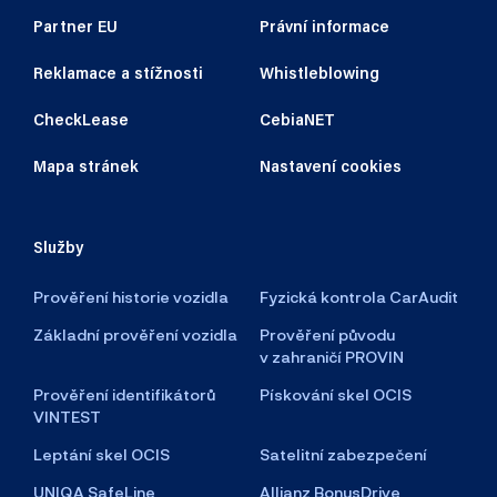
Partner EU
Právní informace
Reklamace a stížnosti
Whistleblowing
CheckLease
CebiaNET
Mapa stránek
Nastavení cookies
Služby
Prověření historie vozidla
Fyzická kontrola CarAudit
Základní prověření vozidla
Prověření původu
v zahraničí PROVIN
Prověření identifikátorů
Pískování skel OCIS
VINTEST
Leptání skel OCIS
Satelitní zabezpečení
UNIQA SafeLine
Allianz BonusDrive