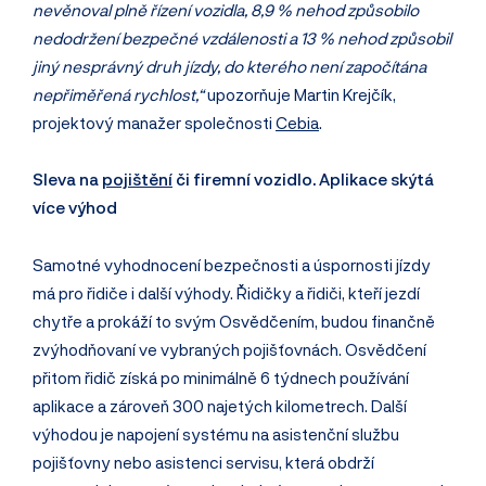
nevěnoval plně řízení vozidla, 8,9 % nehod způsobilo
nedodržení bezpečné vzdálenosti a 13 % nehod způsobil
jiný nesprávný druh jízdy, do kterého není započítána
nepřiměřená rychlost,“
upozorňuje Martin Krejčík,
projektový manažer společnosti
Cebia
.
Sleva na
pojištění
či firemní vozidlo. Aplikace skýtá
více výhod
Samotné vyhodnocení bezpečnosti a úspornosti jízdy
má pro řidiče i další výhody. Řidičky a řidiči, kteří jezdí
chytře a prokáží to svým Osvědčením, budou finančně
zvýhodňovaní ve vybraných pojišťovnách. Osvědčení
přitom řidič získá po minimálně 6 týdnech používání
aplikace a zároveň 300 najetých kilometrech. Další
výhodou je napojení systému na asistenční službu
pojišťovny nebo asistenci servisu, která obdrží