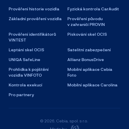
Prověření historie vozidla
Fyzická kontrola CarAudit
Základní prověření vozidla
Prověření původu
v zahraničí PROVIN
Prověření identifikátorů
Pískování skel OCIS
VINTEST
Leptání skel OCIS
Satelitní zabezpečení
UNIQA SafeLine
Allianz BonusDrive
Prohlídka k pojištění
Mobilní aplikace Cebia
vozidla VINFOTO
Foto
Kontrola exekucí
Mobilní aplikace Carolina
Pro partnery
© 2026, Cebia, spol. s r.o.
Made by