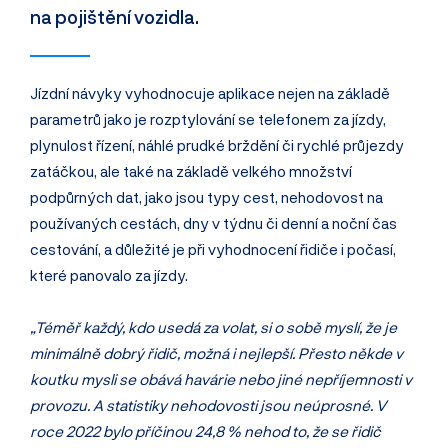
na pojištění vozidla.
Jízdní návyky vyhodnocuje aplikace nejen na základě
parametrů jako je rozptylování se telefonem za jízdy,
plynulost řízení, náhlé prudké brždění či rychlé průjezdy
zatáčkou, ale také na základě velkého množství
podpůrných dat, jako jsou typy cest, nehodovost na
používaných cestách, dny v týdnu či denní a noční čas
cestování, a důležité je při vyhodnocení řidiče i počasí,
které panovalo za jízdy.
„Téměř každý, kdo usedá za volat, si o sobě myslí, že je
minimálně dobrý řidič, možná i nejlepší. Přesto někde v
koutku mysli se obává havárie nebo jiné nepříjemnosti v
provozu. A statistiky nehodovosti jsou neúprosné. V
roce 2022 bylo příčinou 24,8 % nehod to, že se řidič