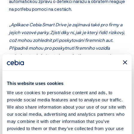
automatickou zprávu o detekci nárazu a obratem reaguje
na potřebu pomoci na cestách.
„Aplikace Cebia Smart Drive je zajímavá také pro firmy a
jejich vozové parky. Zjistí díky ní, jak je který řidič rizikový,
což mohou zohlednit při poskytování firemních aut.
Případně mohou pro poskytnutí firemního vozidla
vyžadovat splnění testu bezpečného provozu, a tím
chránit nejen život a zdraví zaměstnanců, ale i finance
vložené do pořízení vozového parku a jeho údržby.
Hlavním přínosem a smyslem celého projektu je ale
This website uses cookies
pomáhat řidičům, aby jezdili bezpečně, plynule a
We use cookies to personalise content and ads, to
ekonomicky. Když projekt zachrání jen jeden lidský život
provide social media features and to analyse our traffic.
nebo zdraví, bude to super,“
vysvětluje dále Martin
We also share information about your use of our site with
Krejčík z Cebia a dodává, že zkušenosti OCTO
our social media, advertising and analytics partners who
Telematics z jiných evropských projektů dokazují, že
may combine it with other information that you’ve
tato aplikace je správný směr, jak moderní techniku
provided to them or that they’ve collected from your use
využít ve prospěch řidičů a bezpečnějšího provozu na