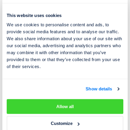
motoristům s bezpečným nákupem ojetých vozidel.
Cebia nabízí vedle komplexní služby AUTOTRACER,
This website uses cookies
která je dostupná on-line na cz.cebia.com, řadu dalších
We use cookies to personalise content and ads, to
služeb pro prověřování původu a originality vozidel.
provide social media features and to analyse our traffic.
Cebia zajišťuje různé formy zabezpečení vozidel, mj.
We also share information about your use of our site with
bezpečnostní značení oken OCIS a satelitní systémy
our social media, advertising and analytics partners who
Cebia SAT a UNIQA SafeLine. Společnost je výhradním
may combine it with other information that you’ve
představitelem Systému OCIS (Open Car Information
provided to them or that they’ve collected from your use
of their services.
System) v ČR a SR. Systém OCIS používají partneři
Cebia po celém světě jako nástroj pro evidenci a výměnu
dat o vozidlech.
Show details
Od roku 2009 je společnost Cebia držitelem certifikátu
jakosti dle normy ISO 9001:2008.
Allow all
Customize