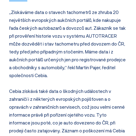
„Získáváme data o stavech tachometrů ze zhruba 20
největších evropských aukčních portálů, kde nakupuje
řada českých autobazarů a dovozců aut. Zákazník se tak
při prověření historie vozu v systému AUTOTRACER
může dozvědět i stav tachometru před dovozem do ČR,
tedy před jeho případným stočením. Máme data i z
aukčních portálů určených jen pro registrované prodejce
a obchodníky s automobily,“ řekl Martin Pajer, ředitel
společnosti Cebia.
Cebia získává také data o škodných událostech v
zahraničí i z některých evropských pojišťoven a o
opravách v zahraničních servisech, což jsou velmi cenné
informace právě při pořízení ojetého vozu. Tyto
informace jsou poté, co je auto dovezeno do ČR, při
prodeji často zatajovány. Záznam o poškození má Cebia