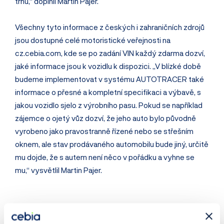
trhu,“ doplnil Martin Pajer.
Všechny tyto informace z českých i zahraničních zdrojů
jsou dostupné celé motoristické veřejnosti na
cz.cebia.com, kde se po zadání VIN každý zdarma dozví,
jaké informace jsou k vozidlu k dispozici. „V blízké době
budeme implementovat v systému AUTOTRACER také
informace o přesné a kompletní specifikaci a výbavě, s
jakou vozidlo sjelo z výrobního pasu. Pokud se například
zájemce o ojetý vůz dozví, že jeho auto bylo původně
vyrobeno jako pravostranně řízené nebo se střešním
oknem, ale stav prodávaného automobilu bude jiný, určitě
mu dojde, že s autem není něco v pořádku a vyhne se
mu,“ vysvětlil Martin Pajer.
Cebia, spol. s r.o., je leader na trhu v prověřování původu a
historie vozidel. Společnost dlouhodobě pomáhá