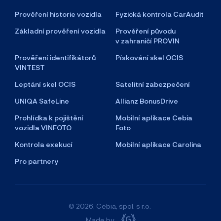
Prověření historie vozidla
Fyzická kontrola CarAudit
Základní prověření vozidla
Prověření původu
v zahraničí PROVIN
Prověření identifikátorů
Pískování skel OCIS
VINTEST
Leptání skel OCIS
Satelitní zabezpečení
UNIQA SafeLine
Allianz BonusDrive
Prohlídka k pojištění
Mobilní aplikace Cebia
vozidla VINFOTO
Foto
Kontrola exekucí
Mobilní aplikace Carolina
Pro partnery
© 2026, Cebia, spol. s r.o.
Made by