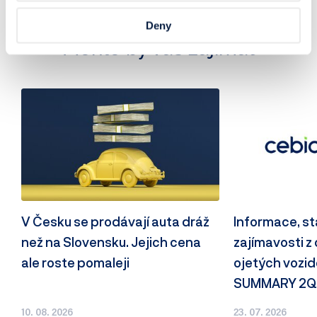
Trh s automobily
Deny
Mohlo by vás zajímat
V Česku se prodávají auta dráž
Informace, st
než na Slovensku. Jejich cena
zajímavosti z
ale roste pomaleji
ojetých vozid
SUMMARY 2Q
10. 08. 2026
23. 07. 2026