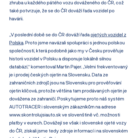
zhruba u každého pátého vozu dováženého do ČR, což
také potvrzuje, že se do ČR dováží řada vozidel po
havárii.
„V poslední době se do ČR dováží řada
ojetých vozidel z
Polska
. Proto jsme navázali spolupráci s jednou polskou
společností, která podobně jako my v Česku prověřuje
historii vozidel v Polsku a disponuje lokálně silnou
databází,“ komentoval Martin Pajer. „Velmi frekventovaný
je i prodej českých ojetin na Slovensku. Data ze
zahraničních zdrojů jsou na Slovensku pro prověřování
ojetin klíčová, protože většina tam prodávaných ojetin je
dovážena ze zahraničí. Poskytujeme proto náš systém
AUTOTRACER i slovenským zákazníkům na adrese
www.skontrolujsiauto.sk ve slovenštině vč. možnosti
platby v eurech. Dovážejí se však i slovenské ojeté vozy
do ČR, získali jsme tedy zdroje informací i na slovenském