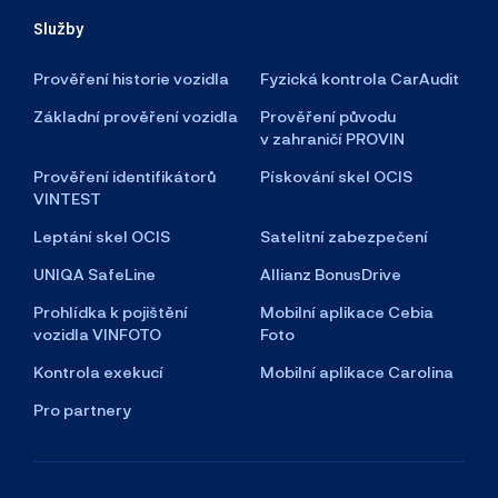
Služby
Prověření historie vozidla
Fyzická kontrola CarAudit
Základní prověření vozidla
Prověření původu
v zahraničí PROVIN
Prověření identifikátorů
Pískování skel OCIS
VINTEST
Leptání skel OCIS
Satelitní zabezpečení
UNIQA SafeLine
Allianz BonusDrive
Prohlídka k pojištění
Mobilní aplikace Cebia
vozidla VINFOTO
Foto
Kontrola exekucí
Mobilní aplikace Carolina
Pro partnery