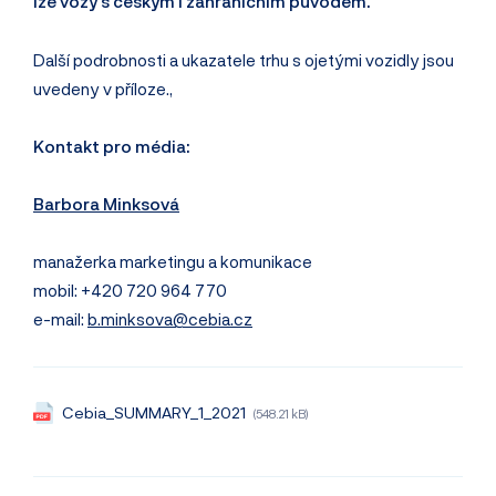
lze vozy s českým i zahraničním původem.
Další podrobnosti a ukazatele trhu s ojetými vozidly jsou
uvedeny v příloze.,
Kontakt pro média:
Barbora Minksová
manažerka marketingu a komunikace
mobil: +420 720 964 770
e-mail:
b.minksova@cebia.cz
Cebia_SUMMARY_1_2021
(548.21 kB)