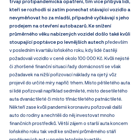
trvají protipandemická opatření, tím více přibývá lidí,
kteří se rozhodli si zatím ponechat stávající vozidlo a
nevyměňovat ho za mladší, případně vyčkávají s jeho
prodejem na otevření autobazarů.
Ke snížení
průměrného věku nabízených vozidel došlo také kvůli
stoupající poptávce po levnějších autech
především
v posledním kvartálu loňského roku, kdy lidé častěji
požadovali vozidlo v ceně okolo 100 000 Kč. Kvůli nejisté
či zhoršené finanční situaci řady domácností se však
požadavek na nižší pořizovací náklady na ojetý vůz
projevil do určité míry napříč trhem. Místo pětiletého auta
si lidé pořizovali například sedmileté, místo desetiletého
auta dvanáctileté či místo třináctiletého patnáctileté.
Někteří zase kvůli pandemii koronaviru pořizovali další
auto do rodiny a nechtěli do něj investovat mnoho
finančních prostředků. Větší zájem o starší auta koncem
loňského roku tak vedl ke snížení průměrného stáří
prodávaných aut v prvním letošním kvartálu.