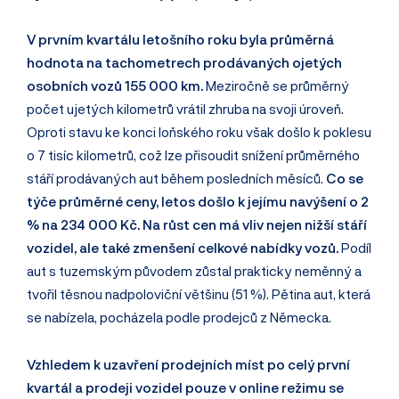
V prvním kvartálu letošního roku byla průměrná
hodnota na tachometrech prodávaných ojetých
osobních vozů 155 000 km.
Meziročně se průměrný
počet ujetých kilometrů vrátil zhruba na svoji úroveň.
Oproti stavu ke konci loňského roku však došlo k poklesu
o 7 tisíc kilometrů, což lze přisoudit snížení průměrného
stáří prodávaných aut během posledních měsíců.
Co se
týče průměrné ceny, letos došlo k jejímu navýšení o 2
% na 234 000 Kč. Na růst cen má vliv nejen nižší stáří
vozidel, ale také zmenšení celkové nabídky vozů.
Podíl
aut s tuzemským původem zůstal prakticky neměnný a
tvořil těsnou nadpoloviční většinu (51 %). Pětina aut, která
se nabízela, pocházela podle prodejců z Německa.
Vzhledem k uzavření prodejních míst po celý první
kvartál a prodeji vozidel pouze v online režimu se