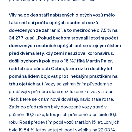
Vliv na pokles stáří nabízených ojetých vozů mělo
také snížení počtu ojetých osobních vozů
dovezených ze zahraničí, a to meziročně o 7,5 % na
34 277 kusů. „Pokud bychom srovnali letošní počet
dovezených osobních ojetých aut se stejným číslem
před dvěma lety, kdy zemi nesužoval koronavirus,
došli bychom k poklesu o 18 %,“ říká Martin Pajer,
ředitel společnosti Cebia, která už tři desítky let
pomáhá lidem bojovat proti nekalým praktikám na
trhu ojetých aut.
Vozy se zahraničním původem se
prodávají v průměru starší než tuzemské vozy a stáří
těch, které se k nám nově dovážejí, navíc stále roste.
Zatímco před rokem byly dovezené vozy staré v
průměru 10,2 roku, letos jejich průměrné stáří činilo 10,6
roku. Rostl především podíl vozů starších 15 let. Loni jich
bylo 19,84 %, letos se jejich podíl vyšplhal na 22,03 %.