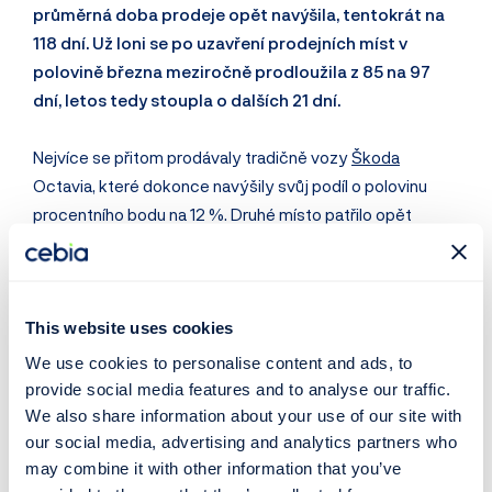
průměrná doba prodeje opět navýšila, tentokrát na
118 dní. Už loni se po uzavření prodejních míst v
polovině března meziročně prodloužila z 85 na 97
dní, letos tedy stoupla o dalších 21 dní.
Nejvíce se přitom prodávaly tradičně vozy
Škoda
Octavia, které dokonce navýšily svůj podíl o polovinu
procentního bodu na 12 %. Druhé místo patřilo opět
vozům Škoda Fabia a na třetí pomyslné příčce se umístila
Škoda Superb, která odsunula na čtvrtou pozici
Volkswagen
Passat.
This website uses cookies
Z hlediska paliva stále převažovaly na trhu vozy na naftu
We use cookies to personalise content and ads, to
(54 %) nad benzínovými modely (43 %). Nejčastěji se
provide social media features and to analyse our traffic.
prodávala šedá auta (21 %), následovaná černými (18 %) a
We also share information about your use of our site with
our social media, advertising and analytics partners who
bílými (17 %). Zvýšila se také vybavenost vozidel –
may combine it with other information that you’ve
častěji se prodávala auta s Bluetooth, start/stop