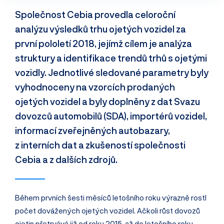
Společnost Cebia provedla celoroční
analýzu výsledků trhu ojetých vozidel za
první pololetí 2018, jejímž cílem je analýza
struktury a identifikace trendů trhů s ojetými
vozidly. Jednotlivé sledované parametry byly
vyhodnoceny na vzorcích prodaných
ojetých vozidel a byly doplněny z dat Svazu
dovozců automobilů (SDA), importérů vozidel,
informací zveřejněných autobazary,
z interních dat a zkušeností společnosti
Cebia a z dalších zdrojů.
Během prvních šesti měsíců letošního roku výrazně rostl
počet dovážených ojetých vozidel. Ačkoli růst dovozů
ojetin přetrvává již od roku 2015, až do letošního roku