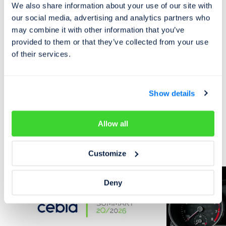
We also share information about your use of our site with
naleznete v kompletní zprávě:
Cebia SUMMARY
our social media, advertising and analytics partners who
2/2018.pdf (799 kB)
may combine it with other information that you’ve
provided to them or that they’ve collected from your use
of their services.
Show details
Trh s automobily
Allow all
Mohlo by vás zajímat
Customize
Deny