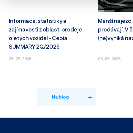
Informace, statistiky a
Menší nájezd,
zajímavosti z oblasti prodeje
prodávají. V
ojetých vozidel - Cebia
(ne)vyniká n
SUMMARY 2Q/2026
23. 07. 2026
08. 06. 2026
Na blog