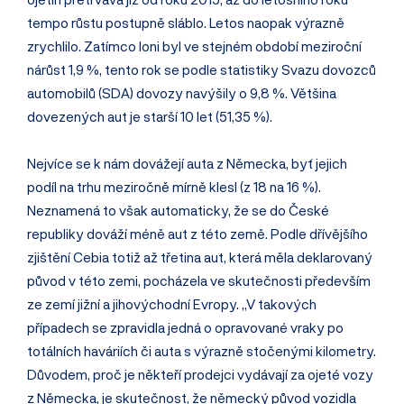
tempo růstu postupně sláblo. Letos naopak výrazně
zrychlilo. Zatímco loni byl ve stejném období meziroční
nárůst 1,9 %, tento rok se podle statistiky Svazu dovozců
automobilů (SDA) dovozy navýšily o 9,8 %. Většina
dovezených aut je starší 10 let (51,35 %).
Nejvíce se k nám dovážejí auta z Německa, byť jejich
podíl na trhu meziročně mírně klesl (z 18 na 16 %).
Neznamená to však automaticky, že se do České
republiky dováží méně aut z této země. Podle dřívějšího
zjištění Cebia totiž až třetina aut, která měla deklarovaný
původ v této zemi, pocházela ve skutečnosti především
ze zemí jižní a jihovýchodní Evropy. „V takových
případech se zpravidla jedná o opravované vraky po
totálních haváriích či auta s výrazně stočenými kilometry.
Důvodem, proč je někteří prodejci vydávají za ojeté vozy
z Německa, je skutečnost, že německý původ vozidla