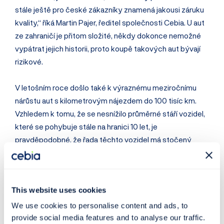
stále ještě pro české zákazníky znamená jakousi záruku
kvality,“ říká Martin Pajer, ředitel společnosti Cebia. U aut
ze zahraničí je přitom složité, někdy dokonce nemožné
vypátrat jejich historii, proto koupě takových aut bývají
rizikové.
V letošním roce došlo také k výraznému meziročnímu
nárůstu aut s kilometrovým nájezdem do 100 tisíc km.
Vzhledem k tomu, že se nesnížilo průměrné stáří vozidel,
které se pohybuje stále na hranici 10 let, je
pravděpodobné, že řada těchto vozidel má stočený
tachometr. S tím souvisí i nárůst ceny za ojetá vozidla.
Letos došlo k meziročnímu nárůstu podílu vozidel, která
se prodávají za více než 200 tisíc Kč (z 35 na 45 %).
This website uses cookies
Průměrná cena dosáhla hranice 220 tisíc Kč.
We use cookies to personalise content and ads, to
provide social media features and to analyse our traffic.
Další podrobnosti a ukazatele trhu s ojetými vozidly