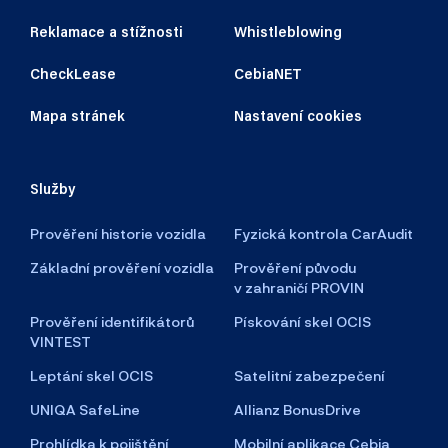
Reklamace a stížnosti
Whistleblowing
CheckLease
CebiaNET
Mapa stránek
Nastavení cookies
Služby
Prověření historie vozidla
Fyzická kontrola CarAudit
Základní prověření vozidla
Prověření původu
v zahraničí PROVIN
Prověření identifikátorů
Pískování skel OCIS
VINTEST
Leptání skel OCIS
Satelitní zabezpečení
UNIQA SafeLine
Allianz BonusDrive
Prohlídka k pojištění
Mobilní aplikace Cebia