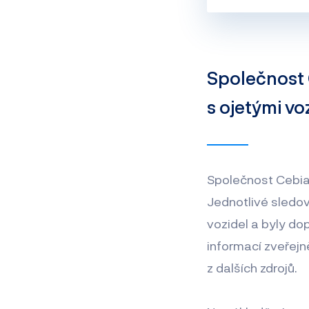
Společnost C
s ojetými voz
Společnost Cebia 
Jednotlivé sledo
vozidel a byly do
informací zveřejn
z dalších zdrojů.