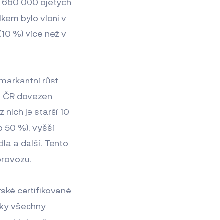
no 660 000 ojetých
kem bylo vloni v
10 %) více než v
 markantní růst
do ČR dovezen
 nich je starší 10
o 50 %), vyšší
la a další. Tento
provozu.
ské certifikované
cky všechny