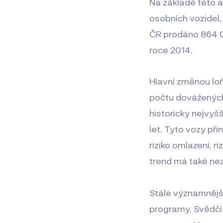
Na základě této a
osobních vozidel,
ČR prodáno 864 00
roce 2014.
Hlavní změnou loňs
počtu dovážených 
historicky nejvyšš
let. Tyto vozy při
riziko omlazení, r
trend má také nez
Stále významnější
programy. Svědčí 