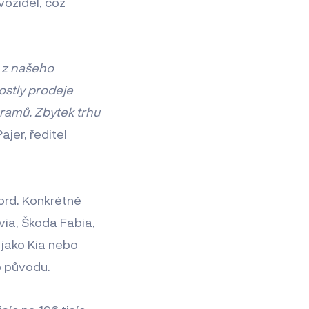
ozidel, což
u z našeho
ostly prodeje
gramů. Zbytek trhu
jer, ředitel
ord
. Konkrétně
ia, Škoda Fabia,
 jako Kia nebo
o původu.