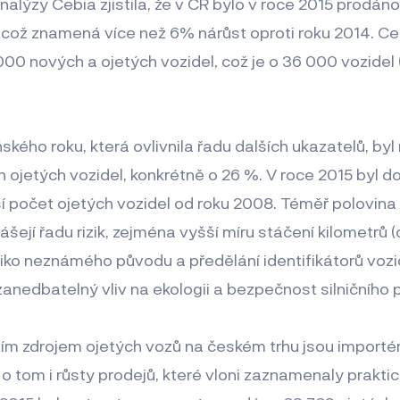
nalýzy Cebia zjistila, že v ČR bylo v roce 2015 prodá
 což znamená více než 6% nárůst oproti roku 2014. Cel
0 nových a ojetých vozidel, což je o 36 000 vozidel (
kého roku, která ovlivnila řadu dalších ukazatelů, byl
ojetých vozidel, konkrétně o 26 %. V roce 2015 byl 
í počet ojetých vozidel od roku 2008. Téměř polovina z
nášejí řadu rizik, zejména vyšší míru stáčení kilometrů (
iziko neznámého původu a předělání identifikátorů vozid
anedbatelný vliv na ekologii a bezpečnost silničního 
m zdrojem ojetých vozů na českém trhu jsou importér
o tom i růsty prodejů, které vloni zaznamenaly prakti