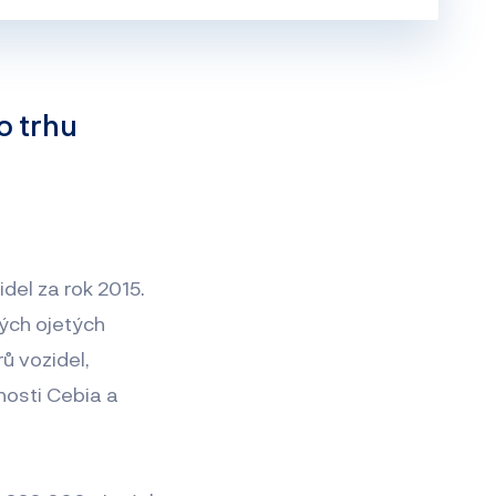
o trhu
del za rok 2015.
ých ojetých
ů vozidel,
nosti Cebia a