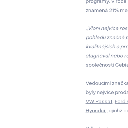
programy. V roce
znamená 21% mezi
„
Vloni nejvíce ro
pohledu značně p
kvalitnějších a p
stagnoval nebo ros
společnosti Cebia
Vedoucími značka
byly nejvíce pro
VW Passat
,
Ford 
Hyundai
, jejichž