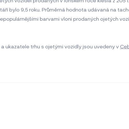
tých vozidel prodaných v loňském roce klesla z 205 tis
táří bylo 9,5 roku. Průměrná hodnota udávaná na tac
 Nepopulárnějšími barvami vloni prodaných ojetých voz
 a ukazatele trhu s ojetými vozidly jsou uvedeny v
Ce