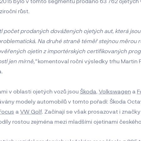
 2015 bylo v tomto segmentu prodáno 63 762 ojetých v
roční růst.
stl počet prodaných dovážených ojetých aut, která jso
roblematická. Na druhé straně téměř stejnou měrou r
rověřených ojetin z importérských certifikovaných pro
tl jen mírně,“
komentoval roční výsledky trhu Martin Pa
.
mi v oblasti ojetých vozů jsou
Škoda
,
Volkswagen
a
F
dávány modely automobilů v tomto pořadí: Škoda Octav
Focus
a
VW Golf
. Začínají se však prosazovat i značky
 podíly rostou zejména mezi mladšími ojetinami českéh