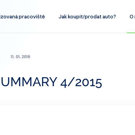
izovaná
pracoviště
Jak koupit/prodat
auto?
O 
11. 01. 2016
SUMMARY 4/2015