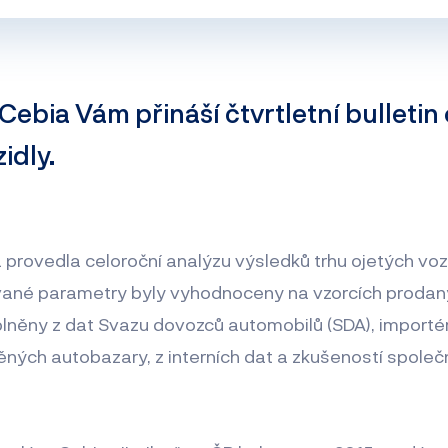
ebia Vám přináší čtvrtletní bulletin 
idly.
provedla celoroční analýzu výsledků trhu ojetých vozi
vané parametry byly vyhodnoceny na vzorcích prodan
plněny z dat Svazu dovozců automobilů (SDA), importér
ěných autobazary, z interních dat a zkušeností společ