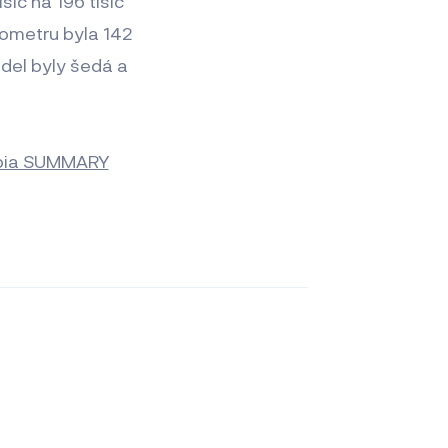
íc na 196 tisíc
hometru byla 142
idel byly šedá a
bia SUMMARY