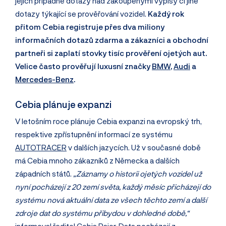
jejich případné dotazy nad zakoupenými výpisy či jiné
dotazy týkající se prověřování vozidel.
Každý rok
přitom Cebia registruje přes dva miliony
informačních dotazů zdarma a zákazníci a obchodní
partneři si zaplatí stovky tisíc prověření ojetých aut.
Velice často prověřují luxusní značky
BMW
,
Audi
a
Mercedes-Benz
.
Cebia plánuje expanzi
V letošním roce plánuje Cebia expanzi na evropský trh,
respektive zpřístupnění informací ze systému
AUTOTRACER
v dalších jazycích. Už v současné době
má Cebia mnoho zákazníků z Německa a dalších
západních států.
„Záznamy o historii ojetých vozidel už
nyní pocházejí z 20 zemí světa, každý měsíc přicházejí do
systému nová aktuální data ze všech těchto zemí a další
zdroje dat do systému přibydou v dohledné době,“
informoval ředitel Cebia Pajer. Data pocházejí z