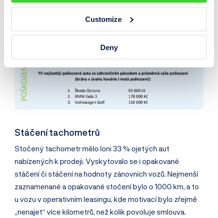
Customize
Deny
Stáčení tachometrů
Stočený tachometr mělo loni 33 % ojetých aut
nabízených k prodeji. Vyskytovalo se i opakované
stáčení či stáčení na hodnoty zánovních vozů. Nejmenší
zaznamenané a opakované stočení bylo o 1000 km, a to
u vozu v operativním leasingu, kde motivací bylo zřejmě
„nenajet“ více kilometrů, než kolik povoluje smlouva.