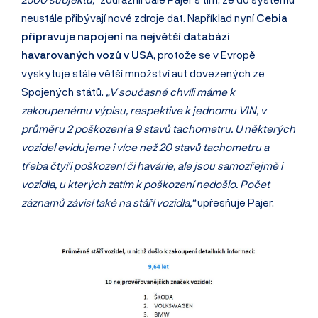
neustále přibývají nové zdroje dat. Například nyní
Cebia
připravuje napojení na největší databázi
havarovaných vozů v USA
, protože se v Evropě
vyskytuje stále větší množství aut dovezených ze
Spojených států.
„V současné chvíli máme k
zakoupenému výpisu, respektive k jednomu VIN, v
průměru 2 poškození a 9 stavů tachometru. U některých
vozidel evidujeme i více než 20 stavů tachometru a
třeba čtyři poškození či havárie, ale jsou samozřejmě i
vozidla, u kterých zatím k poškození nedošlo. Počet
záznamů závisí také na stáří vozidla,“
upřesňuje Pajer.