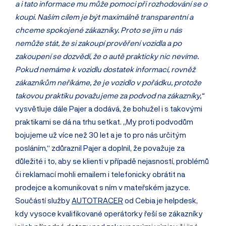
a i tato informace mu může pomoci při rozhodování se o
koupi. Naším cílem je být maximálně transparentní a
chceme spokojené zákazníky. Proto se jim u nás
nemůže stát, že si zakoupí prověření vozidla a po
zakoupení se dozvědí, že o autě prakticky nic nevíme.
Pokud nemáme k vozidlu dostatek informací, rovněž
zákazníkům neříkáme, že je vozidlo v pořádku, protože
takovou praktiku považujeme za podvod na zákazníky,“
vysvětluje dále Pajer a dodává, že bohužel i s takovými
praktikami se dá na trhu setkat. „My proti podvodům
bojujeme už více než 30 let a je to pro nás určitým
posláním,“ zdůraznil Pajer a doplnil, že považuje za
důležité i to, aby se klienti v případě nejasností, problémů
či reklamací mohli emailem i telefonicky obrátit na
prodejce a komunikovat s ním v mateřském jazyce.
Součástí služby
AUTOTRACER
od Cebia je helpdesk,
kdy vysoce kvalifikované operátorky řeší se zákazníky