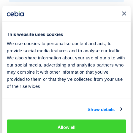
Zatajování havárií
Mezi nejčastější podvody na českém trhu ojetých aut
This website uses cookies
patří zejména zatajování havárií a poškození. 99,4 %
ojetých vozů nabízených k prodeji na velkých inzertních
We use cookies to personalise content and ads, to
provide social media features and to analyse our traffic.
portálech je prodáváno jako nehavarované. Mezi vozy,
We also share information about your use of our site with
které jsou nejčastěji poškozené či po havárii, patří
Škoda
our social media, advertising and analytics partners who
Octavia, která je současně nejčastěji prodávaným
may combine it with other information that you’ve
ojetým vozem. Zatímco u tuzemských Octavií dosahuje
provided to them or that they’ve collected from your use
průměrná škoda 65 000 Kč, u dovezených ze zahraničí
of their services.
jde v průměru o 93 000 Kč. Potvrzuje to, že vozy ze
zahraničí jsou v průměru v horším stavu a dochází u nich k
častějšímu zatajování havárií a poškození než u vozů
Show details
tuzemských. Podíl zahraničních ojetých vozů
dovezených do České republiky, které podle pojišťoven
Allow all
vykazovaly větší poškození či havárii, činil 34 %.