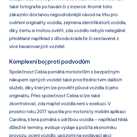
také fotografie po havárii či z inzerce. Kromě toho
zákazníci dostanou nejpodrobnější návod na trhu pro
ověření originality vozidla, zejména identifikátorů vozidla,
díky čemu si mohou ověřit, zda vozidlo nebylo nelegálně
předělané například z důvodu krádeže či sestavené z
více havarovaných vozidel.
Komplexní boj proti podvodům
Společnost Cebia pomáhá motoristům s bezpečným
nákupem ojetých vozidel také prostřednictvím dalších
služeb, díky kterým lze prověřit původ vozidla či jeho
originalitu. Přes společnost Cebia si lze také
zkontrolovat, zda majitel vozidla není v exekuci. V
prosinci roku 2017 spustila pro motoristy mobilní aplikaci
Carolina, která pomáhá s údržbou vozidla – například hlídá
důležité termíny, eviduje výdaje a počítá ekonomiku
provozu, ocení vozidlo, upozorní na svolávací akci