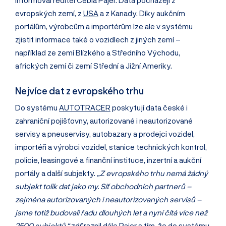
evropských zemí, z
USA
a z Kanady. Díky aukčním
portálům, výrobcům a importérům lze ale v systému
zjistit informace také o vozidlech z jiných zemí –
například ze zemí Blízkého a Středního Východu,
afrických zemí či zemí Střední a Jižní Ameriky.
Nejvíce dat z evropského trhu
Do systému
AUTOTRACER
poskytují data české i
zahraniční pojišťovny, autorizované i neautorizované
servisy a pneuservisy, autobazary a prodejci vozidel,
importéři a výrobci vozidel, stanice technických kontrol,
policie, leasingové a finanční instituce, inzertní a aukční
portály a další subjekty.
„Z evropského trhu nemá žádný
subjekt tolik dat jako my. Síť obchodních partnerů –
zejména autorizovaných i neautorizovaných servisů –
jsme totiž budovali řadu dlouhých let a nyní čítá více než
2500 subjektů,“
zdůraznil dále Pajer s tím, že do systému