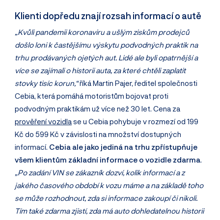
Klienti dopředu znají rozsah informací o autě
„Kvůli pandemii koronaviru a ušlým ziskům prodejců
došlo loni k častějšímu výskytu podvodných praktik na
trhu prodávaných ojetých aut. Lidé ale byli opatrnější a
více se zajímali o historii auta, za které chtěli zaplatit
stovky tisíc korun,“
říká Martin Pajer, ředitel společnosti
Cebia, která pomáhá motoristům bojovat proti
podvodným praktikám už více než 30 let. Cena za
prověření vozidla
se u Cebia pohybuje v rozmezí od 199
Kč do 599 Kč v závislosti na množství dostupných
informací.
Cebia ale jako jediná na trhu zpřístupňuje
všem klientům základní informace o vozidle zdarma
.
„Po zadání VIN se zákazník dozví, kolik informací a z
jakého časového období k vozu máme a na základě toho
se může rozhodnout, zda si informace zakoupí či nikoli.
Tím také zdarma zjistí, zda má auto dohledatelnou historii