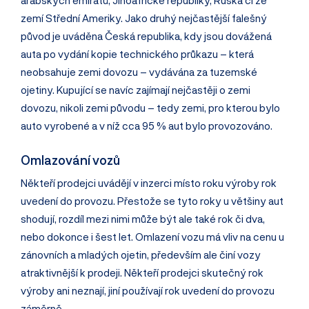
arabských emirátů, Jihoafrické republiky, Ruska či ze
zemí Střední Ameriky. Jako druhý nejčastější falešný
původ je uváděna Česká republika, kdy jsou dovážená
auta po vydání kopie technického průkazu – která
neobsahuje zemi dovozu – vydávána za tuzemské
ojetiny. Kupující se navíc zajímají nejčastěji o zemi
dovozu, nikoli zemi původu – tedy zemi, pro kterou bylo
auto vyrobené a v níž cca 95 % aut bylo provozováno.
Omlazování vozů
Někteří prodejci uvádějí v inzerci místo roku výroby rok
uvedení do provozu. Přestože se tyto roky u většiny aut
shodují, rozdíl mezi nimi může být ale také rok či dva,
nebo dokonce i šest let. Omlazení vozu má vliv na cenu u
zánovních a mladých ojetin, především ale činí vozy
atraktivnější k prodeji. Někteří prodejci skutečný rok
výroby ani neznají, jiní používají rok uvedení do provozu
záměrně.