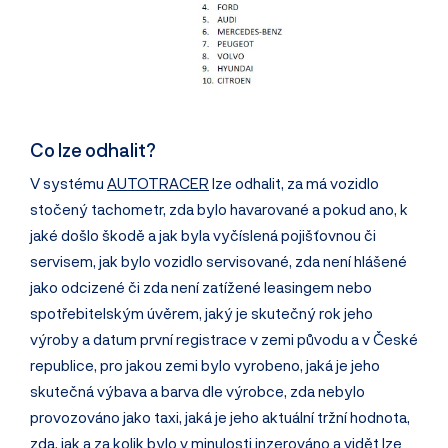
Co lze odhalit?
V systému
AUTOTRACER
lze odhalit, za má vozidlo
stočený tachometr, zda bylo havarované a pokud ano, k
jaké došlo škodě a jak byla vyčíslená pojišťovnou či
servisem, jak bylo vozidlo servisované, zda není hlášené
jako odcizené či zda není zatížené leasingem nebo
spotřebitelským úvěrem, jaký je skutečný rok jeho
výroby a datum první registrace v zemi původu a v České
republice, pro jakou zemi bylo vyrobeno, jaká je jeho
skutečná výbava a barva dle výrobce, zda nebylo
provozováno jako taxi, jaká je jeho aktuální tržní hodnota,
zda, jak a za kolik bylo v minulosti inzerováno a vidět lze