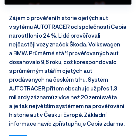
Zájem o prověření historie ojetých aut
v sytému AUTOTRACER od společnosti Cebia
narostl loni o 24 %. Lidé prověřovali
nejčastěji vozy značek Škoda, Volkswagen
a BMW. Průměrné stáří prověřovaných aut
dosahovalo 9,6 roku, což korespondovalo
s průměrným stářím ojetých aut
prodávaných na českém trhu. Systém
AUTOTRACER přitom obsahuje už přes 1,3
miliardy záznamů z více než 20 zemí světa
a je tak největším systémem na prověřování
historie aut v Česku i Evropě. Základní
informace navíc zpřístupňuje Cebia zdarma.