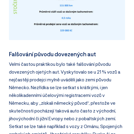
Falšování původu dovezených aut
Velmi častou praktikou bylo také falšování původu
dovezených ojetých aut. Vyskytovalo se u 21 % vozů a
nejčastěji prodejci mylně uváděli jako zemi původu
Německo. Nezřídka se lze setkat s krátkými, i jen
několikadenními účelovými registracemi vozů v
Německu, aby „získali německý původ“, přestože ve
skutečnosti pocházejí taková auto často z východní,
jihovýchodní či jižní Evropy nebo z pobaltských zemí.
Setkat se lze také například s vozy z Ománu, Spojených