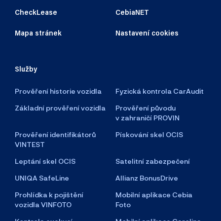
CheckLease
CebiaNET
Mapa stránek
Nastavení cookies
Služby
Prověření historie vozidla
Fyzická kontrola CarAudit
Základní prověření vozidla
Prověření původu
v zahraničí PROVIN
Prověření identifikátorů
Pískování skel OCIS
VINTEST
Leptání skel OCIS
Satelitní zabezpečení
UNIQA SafeLine
Allianz BonusDrive
Prohlídka k pojištění
Mobilní aplikace Cebia
vozidla VINFOTO
Foto