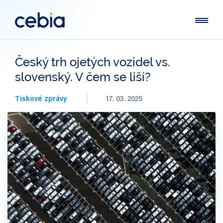
Český trh ojetých vozidel vs.
slovenský. V čem se liší?
Tiskové zprávy
17. 03. 2025