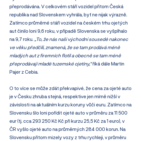
přeprodávána. V celkovém stáří vozidel přitom Česká
republika nad Slovenskem vyhrála, byť ne nijak výrazně.
Zatímco průměrné stáří vozidel na českém trhu ojetých
aut činilo loni 9,6 roku, v případě Slovenska se vyšplhalo
na 9,7 roku.
„To, že nás naši východní sousedé nakonec
ve věku předčili, znamená, že se tam prodává méně
mladých aut z firemních flotil a obecně se tam méně
přeprodávají mladé tuzemské ojetiny,“
říká dále Martin
Pajer z Cebia.
O to více se může zdát překvapivé, že cena za ojeté auto
je v Česku zhruba stejná, respektive jen mírně nižší v
závislosti na aktuálním kurzu koruny vůči euru. Zatímco na
Slovensku šlo loni pořídit ojeté auto v průměru za 11 500
eur (tj. cca 293 250 Kč Kč při kurzu 25,5 Kč za 1 euro), v
ČR vyšlo ojeté auto na průměrných 284 000 korun. Na
Slovensku přitom mizely vozy z trhu rychleji, v průměru