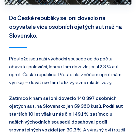
Do České republiky se loni dovezlo na
obyvatele více osobních ojetých aut než na
Slovensko.
Přestože jsou naši východní sousedé co do počtu
obyvatel poloviční, loni se tam dovezlo jen 42,3 % aut
oproti České republice. Přesto ale v něčem oproti nám
vynikají – dováží se tam totiž výrazně mladší vozy.
Zatímco k nám se loni dovezlo 140 397 osobních
ojetých aut, na Slovensko jen 59 360 kusů. Podíl aut
starších 10 let však u nás činil 49,1 %, zatímco u
našich východních sousedů dosahoval podíl
srovnatelných vozidel jen 30,3 %.
A výrazný byl i rozdíl