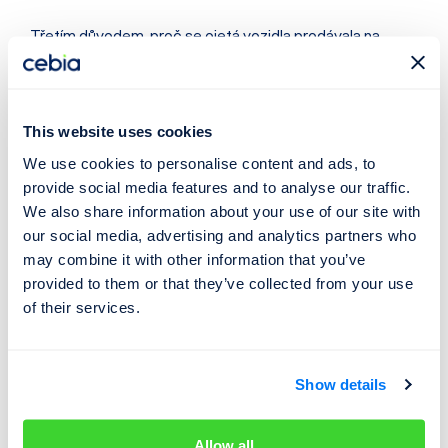
Třetím důvodem, proč se ojetá vozidla prodávala na
Slovensku v průměru za vyšší cenu, bylo větší
zastoupení luxusních vozidel na trhu a větší poptávka
právě po těchto vozech. Jen do deseti
This website uses cookies
nejprodávanějších modelů se na Slovensku vedle BMW
We use cookies to personalise content and ads, to
řady 5 dostalo i Audi A6, zatímco v Česku dosáhlo
provide social media features and to analyse our traffic.
do TOP 10 jen BMW řady 3, která je však oproti řadě 5
We also share information about your use of our site with
levnější, a proto v Česku i poptávanější.
our social media, advertising and analytics partners who
may combine it with other information that you’ve
Přesto ale z pohledu modelů vedla v obou zemích Škoda
provided to them or that they’ve collected from your use
Octavia. Pravdou však je, že na Slovensku měla oproti
of their services.
Česku poloviční podíl (10 % v ČR a 4,8 % v SR). Zatímco u
našich východních sousedů patří do deseti
neprodávanějších ojetých aut i vozy Hyudai Tucson či Kia
Show details
Ceed, českému trhu více dominovaly modely značek
Škoda a Volkswagen. Celkově byl slovenský trh oproti
Allow all