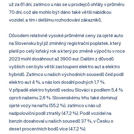
už za 61 dní, zatímco u nás se u prodejců ohřály v průměru
70 dní, což ale mohlo být dáno také větší nabídkou
vozidel, a tím i delšímu rozhodování zákazníků.
Důvodem relativně vysoké průměrné ceny za ojeté auto
na Slovensku byl již zmíněný registrační poplatek, který
platil po celý loňský rok a který po změně výpočtu v roce
2023 mohl dosáhnout až 3900 eur. Dalším z důvodů
vyšších cen bylo větší zastoupení elektro aut a elektro
hybridů. Zatímco u našich východních sousedů činil podíl
elektro aut 4 %, u nás loni dosáhl pouhých 1,7 %.
V případě elektro hybridů vedou Slováci s podílem 5,4 %
oproti našemu 2,6 %. Slovenskému trhu také dominují
ojeté vozy na naftu (55,2 %), zatímco u nás už
nadpoloviční podíl ztratily (47,2 %). Podíl vozidel na
benzín dosahoval u našich sousedů 37 %, v Česku o
deset procentních bodů více (47,2 %).