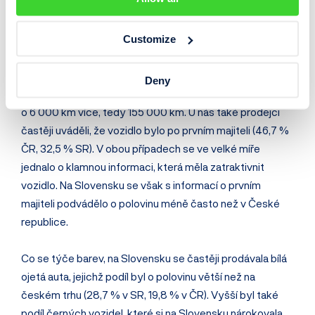
českému více diverzifikovaný, neboť desítka
neprodávanějších modelů tvořila jen 20,1 % trhu, zatímco
u nás to bylo 31,5 %, tedy o polovinu více.
Customize
Průměrný nájezd ukazoval u ojetých vozidel
Deny
prodávaných na českém trhu 149 000 km, na Slovensku
o 6 000 km více, tedy 155 000 km. U nás také prodejci
častěji uváděli, že vozidlo bylo po prvním majiteli (46,7 %
ČR, 32,5 % SR). V obou případech se ve velké míře
jednalo o klamnou informaci, která měla zatraktivnit
vozidlo. Na Slovensku se však s informací o prvním
majiteli podvádělo o polovinu méně často než v České
republice.
Co se týče barev, na Slovensku se častěji prodávala bílá
ojetá auta, jejichž podíl byl o polovinu větší než na
českém trhu (28,7 % v SR, 19,8 % v ČR). Vyšší byl také
podíl černých vozidel, které si na Slovensku nárokovala