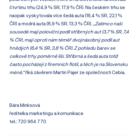
čtvrtinu trhu (24,9 % SR, 17,9 % ČR). Na českém trhu se
naopak vyskytovala více šedá auta (16,4 % SR, 22,1 %
ČR) a modrá auta (8,9 % SR, 13,3 % ČR).
„Zatímco naši
sousedé mají poloviční podíl stříbrných aut (3,7 % SR, 7,4
% ČR), mají oproti nám téměř dvojnásobný podíl aut
hnědých (6,4 % SR, 3,8 % ČR). Z pohledu barev se
celkově trhy poměrně liší. Stříbrná a šedá auta totiž
často pocházejí z firemních flotil, a těch je na Slovensku
méně,“
říká závěrem Martin Pajer ze společnosti Cebia.
Bára Minksová
ředitelka marketingu a komunikace
tel.: 720 964 770