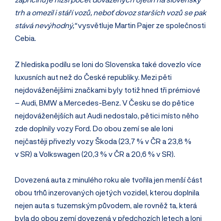
trh a omezil i stáří vozů, neboť dovoz starších vozů se pak
stává nevýhodný,“
vysvětluje Martin Pajer ze společnosti
Cebia.
Z hlediska podílu se loni do Slovenska také dovezlo více
luxusních aut než do České republiky. Mezi pěti
nejdováženějšími značkami byly totiž hned tři prémiové
– Audi, BMW a Mercedes-Benz. V Česku se do pětice
nejdováženějších aut Audi nedostalo, pětici místo něho
zde doplnily vozy Ford. Do obou zemí se ale loni
nejčastěji přivezly vozy Škoda (23,7 % v ČR a 23,8 %
v SR) a Volkswagen (20,3 % v ČR a 20,6 % v SR).
Dovezená auta z minulého roku ale tvořila jen menší část
obou trhů inzerovaných ojetých vozidel, kterou doplnila
nejen auta s tuzemským původem, ale rovněž ta, která
byla do obou zemí dovezená v předchozích letech a loni