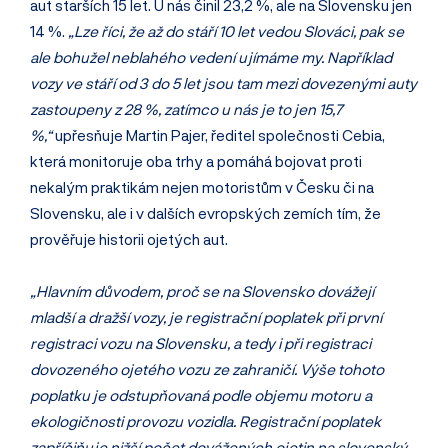
aut starších 15 let. U nás činil 23,2 %, ale na Slovensku jen
14 %.
„Lze říci, že až do stáří 10 let vedou Slováci, pak se
ale bohužel neblahého vedení ujímáme my. Například
vozy ve stáří od 3 do 5 let jsou tam mezi dovezenými auty
zastoupeny z 28 %, zatímco u nás je to jen 15,7
%,“
upřesňuje Martin Pajer, ředitel společnosti Cebia,
která monitoruje oba trhy a pomáhá bojovat proti
nekalým praktikám nejen motoristům v Česku či na
Slovensku, ale i v dalších evropských zemích tím, že
prověřuje historii ojetých aut.
„Hlavním důvodem, proč se na Slovensko dovážejí
mladší a dražší vozy, je registrační poplatek při první
registraci vozu na Slovensku, a tedy i při registraci
dovozeného ojetého vozu ze zahraničí. Výše tohoto
poplatku je odstupňovaná podle objemu motoru a
ekologičnosti provozu vozidla. Registrační poplatek
zapříčiňuje nižší počet dovážených ojetin na slovenský