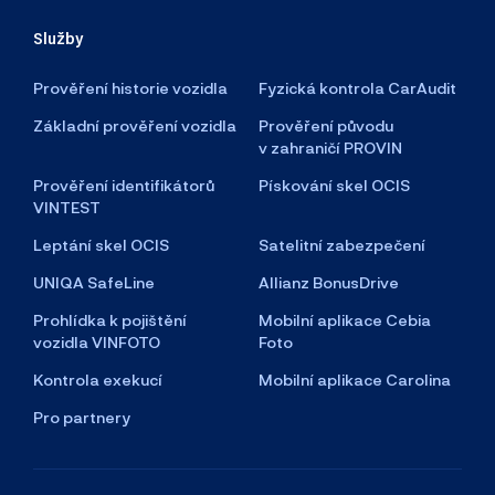
Služby
Prověření historie vozidla
Fyzická kontrola CarAudit
Základní prověření vozidla
Prověření původu
v zahraničí PROVIN
Prověření identifikátorů
Pískování skel OCIS
VINTEST
Leptání skel OCIS
Satelitní zabezpečení
UNIQA SafeLine
Allianz BonusDrive
Prohlídka k pojištění
Mobilní aplikace Cebia
vozidla VINFOTO
Foto
Kontrola exekucí
Mobilní aplikace Carolina
Pro partnery