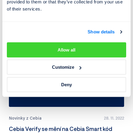
Společnost Cebia se stala hrdým sponzorem rallye týmu
provided to them or that they’ve collected from your use
of their services.
BezKomprese, který obsadil 5. místo ve své třídě na
Rallye Králíky 2023.
Show details
Allow all
Customize
Deny
Novinky z Cebia
28. 11. 2022
Cebia Verify se mění na Cebia Smart kód