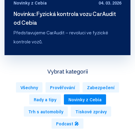
Novinky z Cebia
04. 03. 2026
Novinka: Fyzická kontrola vozu CarAudit
od Cebia
Představujeme CarAudit – revoluci ve fyzické
kontrole vozů.
Vybrat kategorii
Všechny
Prověřování
Zabezpečení
Rady a tipy
Novinky z Cebia
Trh s automobily
Tiskové zprávy
Podcast 🎤