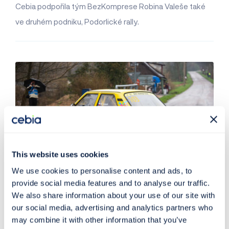
Cebia podpořila tým BezKomprese Robina Valeše také
ve druhém podniku, Podorlické rally.
This website uses cookies
We use cookies to personalise content and ads, to
provide social media features and to analyse our traffic.
Novinky z Cebia
22. 05. 2023
We also share information about your use of our site with
our social media, advertising and analytics partners who
Cebia podpořila rallye tým BezKomprese
may combine it with other information that you’ve