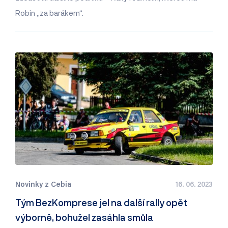
Robin „za barákem“.
Novinky z Cebia
16. 06. 2023
Tým BezKomprese jel na další rally opět
výborně, bohužel zasáhla smůla