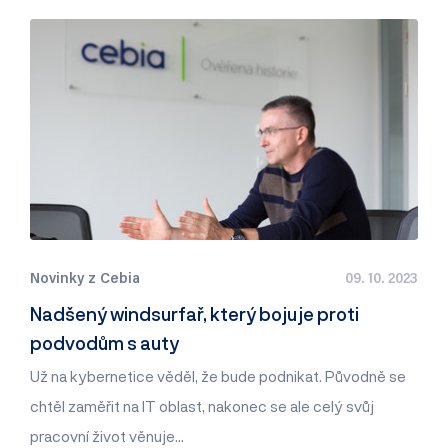
Novinky z Cebia
09. 10. 2023
Nadšený windsurfař, který bojuje proti
podvodům s auty
Už na kybernetice věděl, že bude podnikat. Původně se
chtěl zaměřit na IT oblast, nakonec se ale celý svůj
pracovní život věnuje…