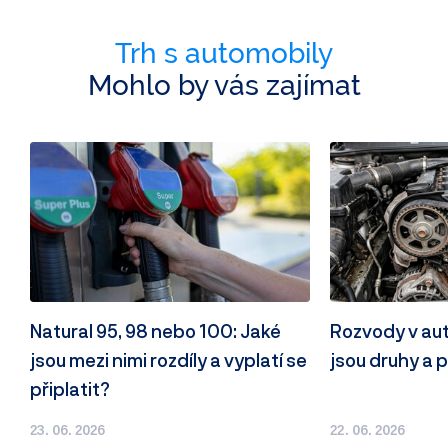
Trh s automobily
Mohlo by vás zajímat
Natural 95, 98 nebo 100: Jaké
Rozvody v autě
jsou mezi nimi rozdíly a vyplatí se
jsou druhy a p
připlatit?
23. 06. 2026
22. 06. 2026