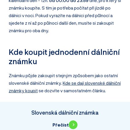
kalendářní den - tzn.
od 00:00 do 23:59
dne, pro který si
známku koupíte. S tím je potřeba počítat při jízdě po
dálnici v noci. Pokud vyrazíte na dálnici před půlnocí a
sjedete z ní až po půlnoci další den, musíte si zakoupit
známku pro oba dny.
Kde koupit jednodenní dálniční
známku
Známku půjde zakoupit stejným způsobem jako ostatní
slovenské dálniční známky.
Kde se dají slovenské dálniční
známky koupit
se dozvíte v samostatném článku.
Slovenská dálniční známka
Přečíst