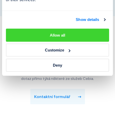
Show details
Allow all
Customize
Máte dotaz k tomuto článku? Napište nám na
clanky@cebia.cz
a rádi vám poradíme.
Deny
Telefonní spojení prosím využijte pouze v případě, že se
dotaz přímo týká některé ze služeb Cebia.
Kontaktní formulář