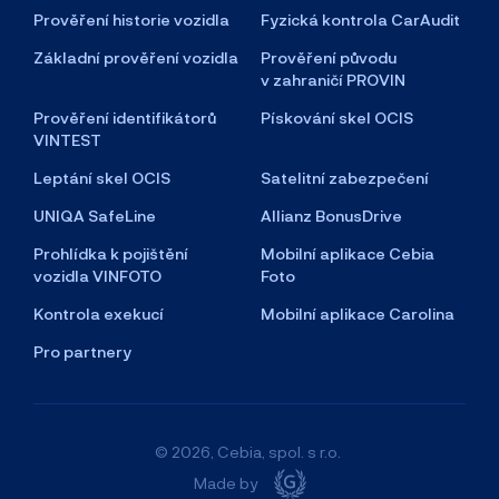
Prověření historie vozidla
Fyzická kontrola CarAudit
Základní prověření vozidla
Prověření původu
v zahraničí PROVIN
Prověření identifikátorů
Pískování skel OCIS
VINTEST
Leptání skel OCIS
Satelitní zabezpečení
UNIQA SafeLine
Allianz BonusDrive
Prohlídka k pojištění
Mobilní aplikace Cebia
vozidla VINFOTO
Foto
Kontrola exekucí
Mobilní aplikace Carolina
Pro partnery
© 2026, Cebia, spol. s r.o.
Made by