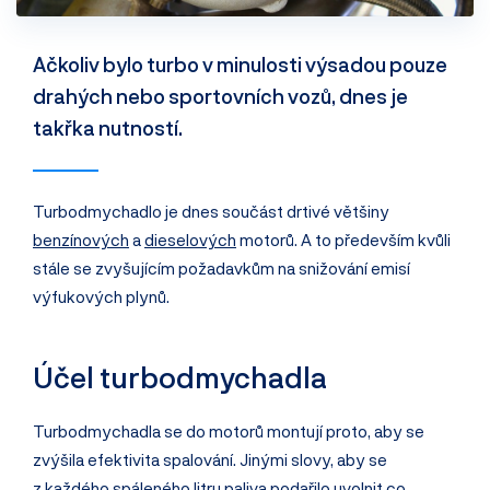
Ačkoliv bylo turbo v minulosti výsadou pouze
drahých nebo sportovních vozů, dnes je
takřka nutností.
Turbodmychadlo je dnes součást drtivé většiny
benzínových
a
dieselových
motorů. A to především kvůli
stále se zvyšujícím požadavkům na snižování emisí
výfukových plynů.
Účel turbodmychadla
Turbodmychadla se do motorů montují proto, aby se
zvýšila efektivita spalování. Jinými slovy, aby se
z každého spáleného litru paliva podařilo uvolnit co