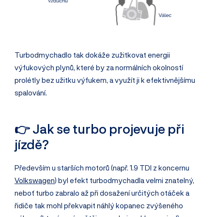
Turbodmychadlo tak dokáže zužitkovat energii
výfukových plynů, které by za normálních okolností
prolétly bez užitku výfukem, a využít ji k efektivnějšímu
spalování.
👉 Jak se turbo projevuje při
jízdě?
Především u starších motorů (např. 1.9 TDI z koncernu
Volkswagen
) byl efekt turbodmychadla velmi znatelný,
neboť turbo zabralo až při dosažení určitých otáček a
řidiče tak mohl překvapit náhlý kopanec zvýšeného