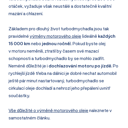
otáček, vyžaduje však neustálé a dostatečně kvalitní
mazání a chlazení.
Základem pro dlouhý život turbodmychadla jsou tak
pravidelné
výměny motorového oleje
(ideálně
každých
15 000 km
nebo
jednou ročně
). Pokud byste olej
v motoru neměnili, ztratil by časem své mazací
schopnosti a turbodmychadlo by se mohlo zadřít.
Neméně důležité je i
dochlazování motoru po jízdě
. Po
rychlejší jízdě třeba na dálnici je dobré nechat automobil
ještě pár minut nastartovaný, turbodmychadlo se
cirkulací oleje dochladí a nehrozí jeho přepálení uvnitř
součástky.
Vše důležité o výměně motorového oleje
naleznete v
samostatném článku.