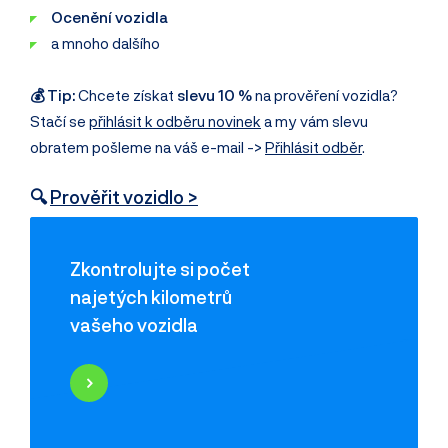
Ocenění vozidla
a mnoho dalšího
💰 Tip:
Chcete získat
slevu 10 %
na prověření vozidla?
Stačí se
přihlásit k odběru novinek
a my vám slevu
obratem pošleme na váš e-mail ->
Přihlásit odběr
.
🔍
Prověřit vozidlo >
Zkontrolujte si počet
najetých kilometrů
vašeho vozidla
Najeté kilometry
Historie poškození
Odcizení vozidla
Servisní historie