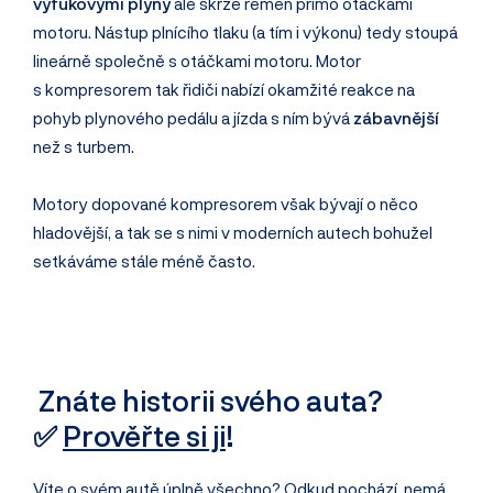
výfukovými plyny
ale skrze řemen přímo otáčkami
motoru. Nástup plnícího tlaku (a tím i výkonu) tedy stoupá
lineárně společně s otáčkami motoru. Motor
s kompresorem tak řidiči nabízí okamžité reakce na
pohyb plynového pedálu a jízda s ním bývá
zábavnější
než s turbem.
Motory dopované kompresorem však bývají o něco
hladovější, a tak se s nimi v moderních autech bohužel
setkáváme stále méně často.
Znáte historii svého auta?
✅
Prověřte si ji
!
Víte o svém autě úplně všechno? Odkud pochází, nemá