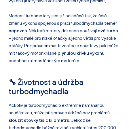
výkonu (který navíc většinou velmi rychle pominul).
Moderní turbomotory jsou již odladěné tak, že řidič
změnu výkonu spojenou s prací turbodmychadla
téměř
nepozná
. Některé motory dokonce používají
dvě turba
– jedno malé pro nízké otáčky a jedno větší pro vysoké
otáčky. Při správném nastavení celé soustavy pak může
mít takový motor krásně
plynulou křivku výkonu
podobnou atmosférickým motorům.
🔧 Životnost a údržba
turbodmychadla
Ačkoliv je turbodmychadlo extrémně namáhanou
součástkou, může při správné údržbě bez problémů
sloužit stovky tisíc kilometrů
. Jelikož se
turbodmychadlo běžně roztáčí rychlostí přes 200 000