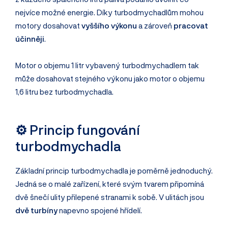
nejvíce možné energie. Díky turbodmychadlům mohou
motory dosahovat
vyššího výkonu
a zároveň
pracovat
účinněji
.
Motor o objemu 1 litr vybavený turbodmychadlem tak
může dosahovat stejného výkonu jako motor o objemu
1,6 litru bez turbodmychadla.
⚙️ Princip fungování
turbodmychadla
Základní princip turbodmychadla je poměrně jednoduchý.
Jedná se o malé zařízení, které svým tvarem připomíná
dvě šnečí ulity přilepené stranami k sobě. V ulitách jsou
dvě turbíny
napevno spojené hřídelí.