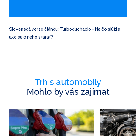
Záznamy inzerce
Využití jako taxi
Slovenská verze článku:
Turbodúchadlo - Na čo slúži a
ako sa o neho starať?
Trh s automobily
Mohlo by vás zajímat