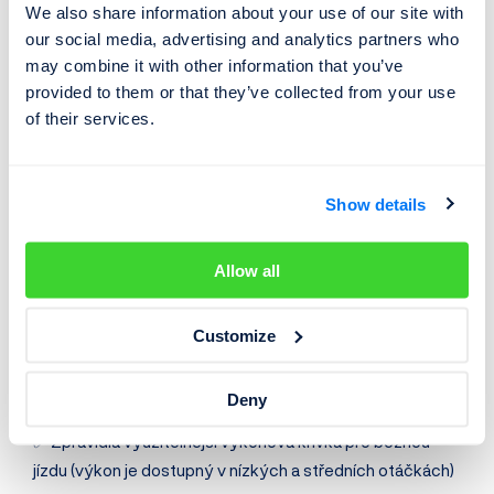
Výhody a nevýhody
We also share information about your use of our site with
turbodmychadla
our social media, advertising and analytics partners who
may combine it with other information that you’ve
Puristé a fanoušci sportovní jízdy vždy raději sáhnou po
provided to them or that they’ve collected from your use
of their services.
autě s atmosférickým motorem. Běžným řidičům však
turbodmychadla přináší většinou pouze samé výhody.
Výhody
Show details
✅ Vyšší výkon a točivý moment motoru
Allow all
✅ Vyšší efektivita spalování
Customize
✅ Nižší
spotřeba paliva
než u srovnatelně výkonného
atmosférického motoru
Deny
✅ Zpravidla využitelnější výkonová křivka pro běžnou
jízdu (výkon je dostupný v nízkých a středních otáčkách)