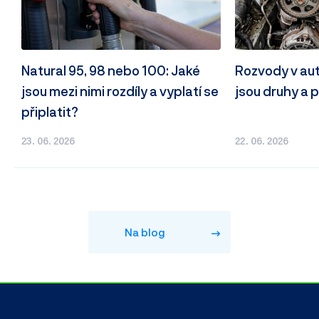
Natural 95, 98 nebo 100: Jaké
Rozvody v autě
jsou mezi nimi rozdíly a vyplatí se
jsou druhy a p
připlatit?
23. 06. 2026
22. 06. 2026
Na blog