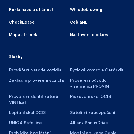
Reklamace a stížnosti
Whistleblowing
CheckLease
CebiaNET
Mapa stránek
Nastavení cookies
Služby
Prověření historie vozidla
Fyzická kontrola CarAudit
Základní prověření vozidla
Prověření původu
v zahraničí PROVIN
Prověření identifikátorů
Pískování skel OCIS
VINTEST
Leptání skel OCIS
Satelitní zabezpečení
UNIQA SafeLine
Allianz BonusDrive
Prohlídka k pojištění
Mobilní aplikace Cebia