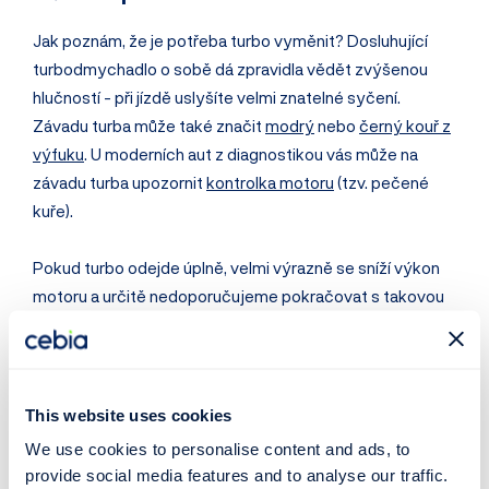
Jak poznám, že je potřeba turbo vyměnit? Dosluhující
turbodmychadlo o sobě dá zpravidla vědět zvýšenou
hlučností - při jízdě uslyšíte velmi znatelné syčení.
Závadu turba může také značit
modrý
nebo
černý kouř z
výfuku
. U moderních aut z diagnostikou vás může na
závadu turba upozornit
kontrolka motoru
(tzv. pečené
kuře).
Pokud turbo odejde úplně, velmi výrazně se sníží výkon
motoru a určitě nedoporučujeme pokračovat s takovou
závadou v jízdě.
Ceny nových turbodmychadel
začínají
na
cca 14 000 Kč
v závislosti na výrobci a typu motoru.
Lze zakoupit i repasované turbo, očekávejte ale o něco
nižší životnost.
This website uses cookies
We use cookies to personalise content and ads, to
provide social media features and to analyse our traffic.