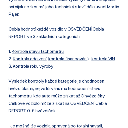
ani nijak nezkoumá jeho technický stav,“ dále uvedl Martin
Pajer.
Cebia hodnotí každé vozidlo v OSVĚDČENÍ Cebia
REPORT ve 3 základních kategoriích:
1.
Kontrola stavu tachometru
2.
Kontrola odcizení
,
kontrola financování
a
kontrola VIN
3. Kontrola roku výroby
Výsledek kontroly každé kategorie je ohodnocen
hvězdičkami, největší váhu má hodnocení stavu
tachometru, kde auto může získat až 3 hvězdičky.
Celkově vozidlo může získat na OSVĚDČENÍ Cebia
REPORT 0-5 hvězdiček.
„Je možné, že vozidla opravená po totální havárii,