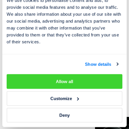
We use cookies to personalise content and ads, to
Cebia SAT a UNIQA SafeLine. Společnost je výhradním
provide social media features and to analyse our traffic.
představitelem Systému OCIS (Open Car Information
We also share information about your use of our site with
System) v ČR a SR. Systém OCIS používají partneři
our social media, advertising and analytics partners who
Cebia po celém světě jako nástroj pro evidenci a výměnu
may combine it with other information that you’ve
dat o vozidlech.
provided to them or that they’ve collected from your use
Od roku 2009 je společnost Cebia držitelem certifikátu
of their services.
jakosti dle normy ISO 9001:2008.
Show details
Allow all
Trh s automobily
Mohlo by vás zajímat
Customize
Deny