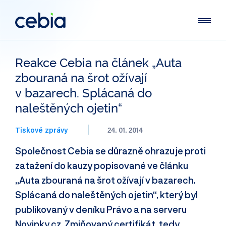
Reakce Cebia na článek „Auta
zbouraná na šrot ožívají
v bazarech. Splácaná do
naleštěných ojetin“
Tiskové zprávy
24. 01. 2014
Společnost Cebia se důrazně ohrazuje proti
zatažení do kauzy popisované ve článku
„Auta zbouraná na šrot ožívají v bazarech.
Splácaná do naleštěných ojetin“, který byl
publikovaný v deníku Právo a na serveru
Novinky.cz. Zmiňovaný certifikát, tedy