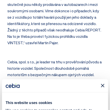
skutečně jsou někdy prodávána v autobazarech i mezi
soukromými osobami. Víme dokonce i o případech, kdy
se z vozidla po totální havárii použijí jen jeho doklady a
identifikátory, které se přenesou na odcizené vozidlo.
Žádný z těchto případů však neodhaluje Cebia REPORT.
Na to je třeba provést fyzickou prohlídku vozidla
VINTEST,“ uzavřel Martin Pajer.
Cebia, spol. s r.o., je leader na trhu v prověřování původu a
historie vozidel. Společnost dlouhodobě pomáhá
motoristům s bezpečným nákupem ojetých vozidel.
Cebia nabízí vedle komplexní služby AUTOTRACER,
která je dostupná on-line na cz.cebia.com, řadu dalších
služeb pro prověřování původu a originality vozidel.
Cebia zajišťuje různé formy zabezpečení vozidel, mj.
This website uses cookies
bezpečnostní značení oken OCIS a satelitní systémy