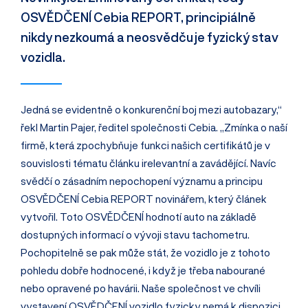
OSVĚDČENÍ Cebia REPORT, principiálně
nikdy nezkoumá a neosvědčuje fyzický stav
vozidla.
Jedná se evidentně o konkurenční boj mezi autobazary,“
řekl Martin Pajer, ředitel společnosti Cebia. „Zmínka o naší
firmě, která zpochybňuje funkci našich certifikátů je v
souvislosti tématu článku irelevantní a zavádějící. Navíc
svědčí o zásadním nepochopení významu a principu
OSVĚDČENÍ Cebia REPORT novinářem, který článek
vytvořil. Toto OSVĚDČENÍ hodnotí auto na základě
dostupných informací o vývoji stavu tachometru.
Pochopitelně se pak může stát, že vozidlo je z tohoto
pohledu dobře hodnocené, i když je třeba nabourané
nebo opravené po havárii. Naše společnost ve chvíli
vystavení OSVĚDČENÍ vozidlo fyzicky nemá k dispozici,