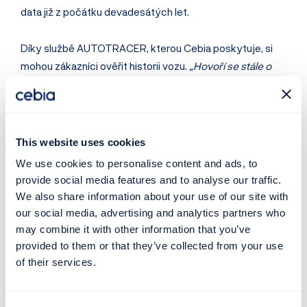
data již z počátku devadesátých let.
Díky službě AUTOTRACER, kterou Cebia poskytuje, si
mohou zákazníci ověřit historii vozu.
„Hovoří se stále o
stočených tachometrech, ale důležité pro kupujícího je
také to, zda nebylo auto havarované, zda není zatížené
leasingem či úvěrem, zda bylo servisované, jaký je
skutečný rok jeho výroby apod. Tyto všechny informace
This website uses cookies
se z výpisu z AUTOTRACERu může dozvědět. Navíc
We use cookies to personalise content and ads, to
může vidět, jak a za kolik bylo auto dříve nabízeno a jaká
provide social media features and to analyse our traffic.
je jeho skutečná aktuální tržní cena,“
vysvětluje Pajer.
We also share information about your use of our site with
Systém AUTOTRACER se navíc nesoustředí na sběr dat
our social media, advertising and analytics partners who
pouze v rámci ČR, ale u řady vozidel umí poskytovat
may combine it with other information that you’ve
informace i ze zahraničí.
„Jako další výhodu systému
provided to them or that they’ve collected from your use
AUTOTRACER vnímáme, že každý motorista se může
of their services.
zdarma po zadání VIN podívat, kolik a jakých informací se
v systému k vozidlu nachází. Následně si tedy zakoupí