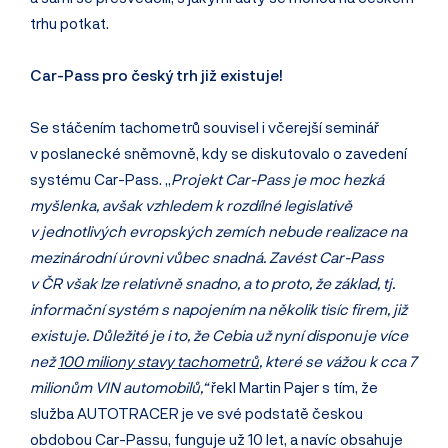
trhu potkat.
Car-Pass pro český trh již existuje!
Se stáčením tachometrů souvisel i včerejší seminář
v poslanecké sněmovně, kdy se diskutovalo o zavedení
systému Car-Pass. „
Projekt Car-Pass je moc hezká
myšlenka, avšak vzhledem k rozdílné legislativě
v jednotlivých evropských zemích nebude realizace na
mezinárodní úrovni vůbec snadná. Zavést Car-Pass
v ČR však lze relativně snadno, a to proto, že základ, tj.
informační systém s napojením na několik tisíc firem, již
existuje. Důležité je i to, že Cebia už nyní disponuje více
než
100 miliony stavy tachometrů
, které se vážou k cca 7
milionům VIN automobilů,“
řekl Martin Pajer s tím, že
služba AUTOTRACER je ve své podstatě českou
obdobou Car-Passu, funguje už 10 let, a navíc obsahuje