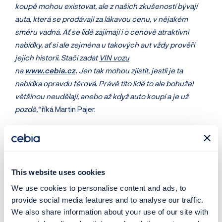
koupě mohou existovat, ale z našich zkušeností bývají
auta, která se prodávají za lákavou cenu, v nějakém
směru vadná. Ať se lidé zajímají i o cenově atraktivní
nabídky, ať si ale zejména u takových aut vždy prověří
jejich historii. Stačí zadat
VIN vozu
na
www.cebia.cz
.
Jen tak mohou zjistit, jestli je ta
nabídka opravdu férová. Právě tito lidé to ale bohužel
většinou neudělají, anebo až když auto koupí a je už
pozdě,“
říká Martin Pajer.
Díky prověření vozu přes Cebia lze během pár minut z
pohodlí domova zjistit, jestli auto nemá
stočený
tachometr
, nebylo poškozené či havarované a případně k
This website uses cookies
jak velké škodě došlo, lze vidět i fotografie vozu po
havárii, jeho servisní historii, skutečný rok výroby a rok
We use cookies to personalise content and ads, to
první registrace v Česku i ve světě, skutečnou zemi
provide social media features and to analyse our traffic.
We also share information about your use of our site with
původu, předchozí inzerci včetně fotografií a