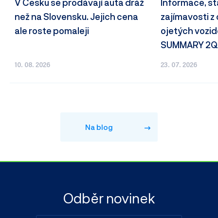
V Česku se prodávají auta dráž
Informace, st
než na Slovensku. Jejich cena
zajímavosti z
ale roste pomaleji
ojetých vozid
SUMMARY 2Q
10. 08. 2026
23. 07. 2026
Na blog
Odběr novinek