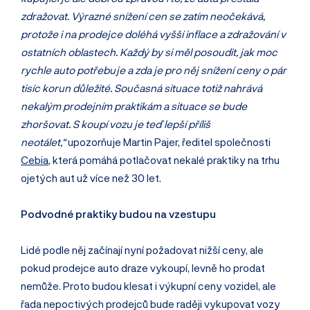
zdražovat. Výrazné snížení cen se zatím neočekává,
protože i na prodejce doléhá vyšší inflace a zdražování v
ostatních oblastech. Každý by si měl posoudit, jak moc
rychle auto potřebuje a zda je pro něj snížení ceny o pár
tisíc korun důležité. Současná situace totiž nahrává
nekalým prodejním praktikám a situace se bude
zhoršovat. S koupí vozu je teď lepší příliš
neotálet,“
upozorňuje Martin Pajer, ředitel společnosti
Cebia
, která pomáhá potlačovat nekalé praktiky na trhu
ojetých aut už více než 30 let.
Podvodné praktiky budou na vzestupu
Lidé podle něj začínají nyní požadovat nižší ceny, ale
pokud prodejce auto draze vykoupí, levně ho prodat
nemůže. Proto budou klesat i výkupní ceny vozidel, ale
řada nepoctivých prodejců bude raději vykupovat vozy