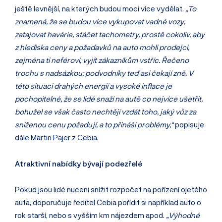
ještě levnější, na kterých budou moci více vydělat.
„To
znamená, že se budou více vykupovat vadné vozy,
zatajovat havárie, stáčet tachometry, prostě cokoliv, aby
z hlediska ceny a požadavků na auto mohli prodejci,
zejména ti neféroví, vyjít zákazníkům vstříc. Řečeno
trochu s nadsázkou: podvodníky teď asi čekají zně. V
této situaci drahých energií a vysoké inflace je
pochopitelné, že se lidé snaží na autě co nejvíce ušetřit,
bohužel se však často nechtějí vzdát toho, jaký vůz za
sníženou cenu požadují, a to přináší problémy,“
popisuje
dále Martin Pajer z Cebia.
Atraktivní nabídky bývají podezřelé
Pokud jsou lidé nuceni snížit rozpočet na pořízení ojetého
auta, doporučuje ředitel Cebia pořídit si například auto o
rok starší, nebo s vyšším km nájezdem apod.
„Výhodné