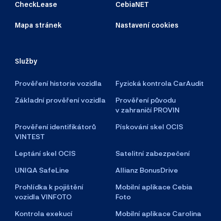
CheckLease
CebiaNET
Mapa stránek
Nastavení cookies
Služby
Prověření historie vozidla
Fyzická kontrola CarAudit
Základní prověření vozidla
Prověření původu
v zahraničí PROVIN
Prověření identifikátorů
Pískování skel OCIS
VINTEST
Leptání skel OCIS
Satelitní zabezpečení
UNIQA SafeLine
Allianz BonusDrive
Prohlídka k pojištění
Mobilní aplikace Cebia
vozidla VINFOTO
Foto
Kontrola exekucí
Mobilní aplikace Carolina