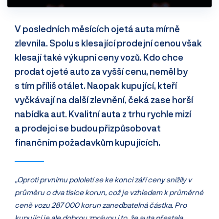
V posledních měsících ojetá auta mírně
zlevnila. Spolu s klesající prodejní cenou však
klesají také výkupní ceny vozů. Kdo chce
prodat ojeté auto za vyšší cenu, neměl by
s tím příliš otálet. Naopak kupující, kteří
vyčkávají na další zlevnění, čeká zase horší
nabídka aut. Kvalitní auta z trhu rychle mizí
a prodejci se budou přizpůsobovat
finančním požadavkům kupujících.
„Oproti prvnímu pololetí se ke konci září ceny snížily v
průměru o dva tisíce korun, což je vzhledem k průměrné
ceně vozu 287 000 korun zanedbatelná částka. Pro
kupující je ale dobrou zprávou i to, že auta přestala