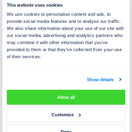
This website uses cookies
We use cookies to personalise content and ads, to
provide social media features and to analyse our traffic.
Tiskové zprávy
20. 10. 2022
We also share information about your use of our site with
Cebia SUMMARY 3/2022 - informace,
our social media, advertising and analytics partners who
statistiky a zajímavosti z oblasti prodeje
may combine it with other information that you’ve
provided to them or that they’ve collected from your use
ojetých vozidel
of their services.
Růst cen energií a zdražování začaly ve třetím kvartálu
letošního roku dopadat i na trh ojetých automobilů.
Show details
Allow all
Customize
Deny