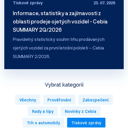
Tiskové zprávy
23. 07. 2026
Informace, statistiky a zajímavosti z
oblasti prodeje ojetých vozidel - Cebia
SUMMARY 2Q/2026
Pravidelný statistický souhrn trhu prodávaných
ojetých vozidel za první letošní pololetí – Cebia
SUMMARY 2/2026.
Vybrat kategorii
Všechny
Prověřování
Zabezpečení
Rady a tipy
Novinky z Cebia
Trh s automobily
Tiskové zprávy