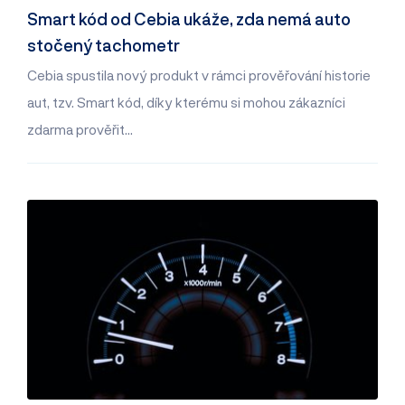
Smart kód od Cebia ukáže, zda nemá auto
stočený tachometr
Cebia spustila nový produkt v rámci prověřování historie
aut, tzv. Smart kód, díky kterému si mohou zákazníci
zdarma prověřit…