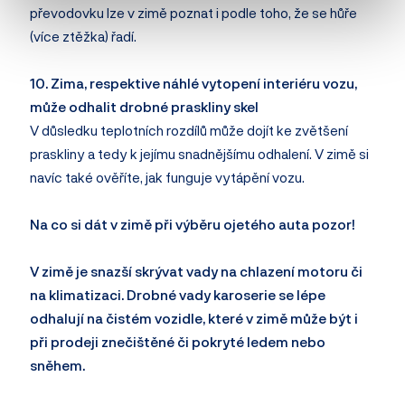
převodovku lze v zimě poznat i podle toho, že se hůře
(více ztěžka) řadí.
10. Zima, respektive náhlé vytopení interiéru vozu,
může odhalit drobné praskliny skel
V důsledku teplotních rozdílů může dojít ke zvětšení
praskliny a tedy k jejímu snadnějšímu odhalení. V zimě si
navíc také ověříte, jak funguje vytápění vozu.
Na co si dát v zimě při výběru ojetého auta pozor!
V zimě je snazší skrývat vady na chlazení motoru či
na klimatizaci. Drobné vady karoserie se lépe
odhalují na čistém vozidle, které v zimě může být i
při prodeji znečištěné či pokryté ledem nebo
sněhem.