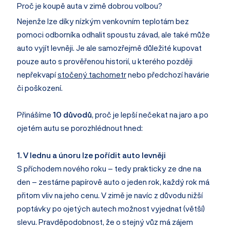
Proč je koupě auta v zimě dobrou volbou?
Nejenže lze díky nízkým venkovním teplotám bez
pomoci odborníka odhalit spoustu závad, ale také může
auto vyjít levněji. Je ale samozřejmě důležité kupovat
pouze auto s prověřenou historií, u kterého později
nepřekvapí
stočený tachometr
nebo předchozí havárie
či poškození.
Přinášíme
10 důvodů
, proč je lepší nečekat na jaro a po
ojetém autu se porozhlédnout hned:
1. V lednu a únoru lze pořídit auto levněji
S příchodem nového roku – tedy prakticky ze dne na
den – zestárne papírově auto o jeden rok, každý rok má
přitom vliv na jeho cenu. V zimě je navíc z důvodu nižší
poptávky po ojetých autech možnost vyjednat (větší)
slevu. Pravděpodobnost, že o stejný vůz má zájem