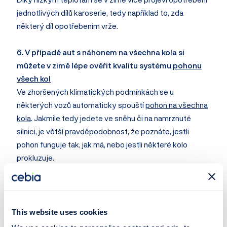
jednotlivých dílů karoserie, tedy například to, zda
některý díl opotřebením vrže.
6. V případě aut s náhonem na všechna kola si
můžete v zimě lépe ověřit kvalitu systému
pohonu
všech kol
Ve zhoršených klimatických podmínkách se u
některých vozů automaticky spouští
pohon na všechna
kola
. Jakmile tedy jedete ve sněhu či na namrznuté
silnici, je větší pravděpodobnost, že poznáte, jestli
pohon funguje tak, jak má, nebo jestli některé kolo
prokluzuje.
7. V zimě je jednoduší vizuálně zkontrolovat
kouřivost motoru
Černý kouř z výfuku
nevěstí nic dobrého. Důvodů, proč z
This website uses cookies
auta vane černý či šedivý kouř, může být celá řada,