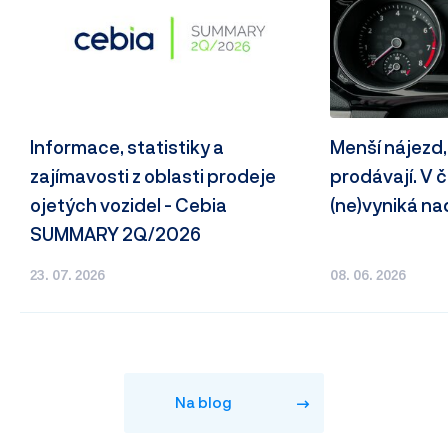
Informace, statistiky a
Menší nájezd,
zajímavosti z oblasti prodeje
prodávají. V
ojetých vozidel - Cebia
(ne)vyniká n
SUMMARY 2Q/2026
23. 07. 2026
08. 06. 2026
Na blog