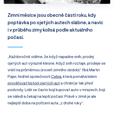
Zimní měsíce jsou obecně částí roku, kdy
poptávka po ojetých autech slábne, a navíc
i v průběhu zimy kolísá podle aktuálního
počasí.
„Každoročně vidíme, že když napadne sníh, prodej
ojetých aut výrazně klesne. Když sníh roztaje, prodeje se
vrátí na průměrnou úroveň zimního období,“ říká Martin
Pajer, ředitel společnosti
Cebia
, která pomáhá lidem
prověřovat historii ojetých aut
a chrání je tak před
podvody. Lidé se často bojí kupovat auto v mrazech, bojí
se náledí a čekají na lepší počasí. Právě v zimě je ale
nejlepší doba na pořízení auta „z druhé ruky“.