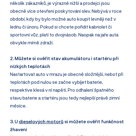
několik zákazníků, je výrazně nižší a prodejci jsou
obecně více otevřeni poskytování slev. Nebývá v roce
období, kdy by bylo možné auto koupit levněji než v
lednu či únoru. Pokud si chcete pořídit kabriolet či
sportovní vůz, platí to dvojnásob. Naopak na jaře auta
obvykle mírně zdraží.
2. Můžete si ověřit stav akumulátoru i startéru při
nízkých teplotách
Nastartovat auto v mrazu je obecně složitější, neboť při
teplotách pod nulou se začne vybíjet baterie,
respektive klesá v ní napětí. Pro odhalení špatného
stavu baterie a startéru jsou tedy nejlepší právě zimní
měsíce.
3. U
dieselových motorů
si můžete ověřit funkčnost
žhavení