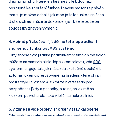
U auta na naftu, které je starší než 5 let, dochází
postupně ke zhoršení funkce žhavení motoru a právě v
mrazu je možné odhalit, jak moc je tato funkce snížená.
U starších aut můžete dokonce zjistit, že je potřeba
součástky žhavení vyměnit.
4. V zimě při zkušební jízdě můžete lépe odhalit
zhoršenou funkčnost ABS systému
Díky zhoršeným jízdním podmínkám v zimních měsících
můžete na namrzlé silnici lépe zkontrolovat, zda
ABS
systém
funguje tak, jak má a zda skutečně dochází k
automatickému přerušovanému brždění, které chrání
proti smyku. Systém ABS může být zásadní pro
bezpečnost jízdy a posádky, a to nejen v zimě na
kluzkém povrchu, ale také v létě na mokré silnici.
5. V zimě se více projeví zhoršený stav karoserie
Díky nízkým teplotám se v zimě více projeví opotřebení