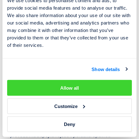
We use cookies to personalise content and ads, to
například může docházet ke špatnému poměru vzduchu
provide social media features and to analyse our traffic.
a paliva při spalování. Může to také ukazovat na špatnou
We also share information about your use of our site with
funkci
lambda sondy
, která určuje, jak má fungovat
our social media, advertising and analytics partners who
katalyzátor
, který pohlcuje špatné částice, jež vznikají
may combine it with other information that you’ve
provided to them or that they’ve collected from your use
při spalování paliva v motoru.
of their services.
8. Elektronika vozidla v zimě leckdy odhalí své skryté
závady
Show details
Centrální zamykání, stahování oken či funkce stěračů. V
mrazech a nízkých teplotách máte větší šanci poznat,
zda odchází mechanické součástky či elektronika.
Allow all
9. Také převodovka může v zimě odkrýt vady, které v
Customize
létě skrývá
Jakmile začne mrznout a auto začne při plynulém
Deny
pouštění spojky cukat, je to důkazem toho, že
převodovka a spojka nejsou v pořádku. Špatnou