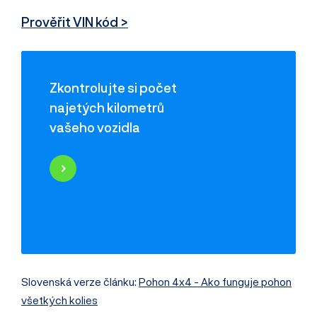
Prověřit VIN kód >
Zkontrolujte si počet
najetých kilometrů
vašeho vozidla
Najeté kilometry
Historie poškození
Odcizení vozidla
Servisní historie
Záznamy inzerce
Využití jako taxi
Slovenská verze článku:
Pohon 4x4 - Ako funguje pohon
všetkých kolies