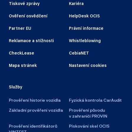
Tiskové zprávy
Kariéra
Ověření osvědčení
HelpDesk OCIS
Partner EU
Právní informace
Reklamace a stížnosti
Whistleblowing
CheckLease
CebiaNET
Mapa stránek
Nastavení cookies
Služby
Prověření historie vozidla
Fyzická kontrola CarAudit
Základní prověření vozidla
Prověření původu
v zahraničí PROVIN
Prověření identifikátorů
Pískování skel OCIS
VINTEST