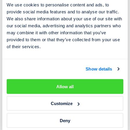
Twinster je však velmi citlivý na perfektně naladěný
We use cookies to personalise content and ads, to
software a při náhlé potřebě 4x4 může mít jisté prodlevy.
provide social media features and to analyse our traffic.
Proto zatím není příliš rozšířený - využívá jej
We also share information about your use of our site with
zmiňovaný
Ford
Focus RS
,
Range Rover Evoque
a nebo
our social media, advertising and analytics partners who
may combine it with other information that you’ve
2. generace
Opelu
Insignia
.
provided to them or that they’ve collected from your use
of their services.
✔️ Možnost libovolně rozdělovat hnací sílu mezi
zadními koly
❌
Vysoké nároky na elektroniku, prodleva při spínání
Show details
4x4
Allow all
Elektrický pohon 4x4
Customize
Elektrický pohon všech kol nalezneme nejen u
elektromobilů, ale také hybridů, u kterých má systém
Deny
šetřit váhu a prostor. Princip je jednoduchý: nápravy
nejsou nijak mechanicky spojené a každá z nich má