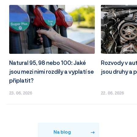
Natural 95, 98 nebo 100: Jaké
Rozvody v autě
jsou mezi nimi rozdíly a vyplatí se
jsou druhy a p
připlatit?
23. 06. 2026
22. 06. 2026
Na blog