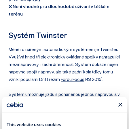
❌
Není vhodné pro dlouhodobé užívání v těžkém
terénu
Systém Twinster
Méně rozšířeným automatickým systémem je Twinster.
Využívá hned tři elektronicky ovládané spojky nahrazující
mezinápravový i zadní diferenciál. Systém dokáže nejen
napevno spojit nápravy, ale také zadní kola (díky tomu
vznikl populární Drift režim
Fordu Focus
RS
2015).
Systém umožňuje jízdu s poháněnou jednou nápravou a v
případě potřeby sepnout 4x4 a rozdělovat sílu mezi
zadní kola. Elektronika tak nemusí prokluz kol řešit jejich
přibržďováním, ale pouze sepínáním spojek.
This website uses cookies