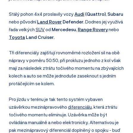
Stálý pohon 4x4 proslavily vozy
Audi
(Quattro)
,
Subaru
nebo původní
Land Rover
Defender
. Dodnes jej využívá
řada velkých
SUV
od
Mercedesu
,
Range Rovery
nebo
Toyota
Land Cruiser
.
Tři diferenciály zajišťují rovnoměrné rozložení sil na obě
nápravy v poměru 50:50, při prokluzu jednoho z kol však
mají za následek ztrátu točivého momentu na zbývajících
kolech a auto se může jednoduše zaseknout s jedním
protáčejícím se kolem.
Pro jízdu v terénu je tak tento systém vybaven
uzávěrkou mezinápravového
diferenciálu
, která ztrátu
točivého momentu eliminuje. Uzávěrka může být
ovládána manuálně a nebo elektronicky. Alternativou je
pak mezinápravový diferenciál doplněný o spojku - buď