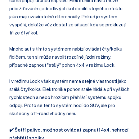
sama připojí druhou nápravu. Elektronika navíc může
přibržďováním jednotlivých kol docílit stejného efektu
jako mají uzavíratelné diferenciály. Pokud je systém
vyspělý, dokáže vůz dostat ze situací, kdy se prokluzují
tři ze čtyř kol.
Mnoho aut s tímto systémem nabízí ovládat čtyřkolku
řidičem, ten si může navolit rozdílné jízdní režimy,
případně zapnout "stálý" pohon 4x4 v režimu Lock.
I v režimu Lock však systém nemá stejné vlastnosti jako
stálá čtyřkolka. Elektronika pohon stále hlídá a při vyšších
rychlostech a nebo hrozícím přehřátí systému spojku
odpojí. Proto se tento systém hodí do SUV, ale pro
skutečný off-road vhodný není.
✔️ Šetří palivo, možnost ovládat zapnutí 4x4, nehrozí
přehřátí spojky