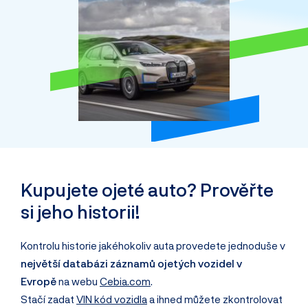
Kupujete ojeté auto? Prověřte
si jeho historii!
Kontrolu historie jakéhokoliv auta provedete jednoduše v
největší databázi záznamů ojetých vozidel v
Evropě
na webu
Cebia.com
.
Stačí zadat
VIN kód vozidla
a ihned můžete zkontrolovat