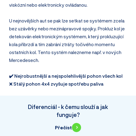
viskózní nebo elektronicky ovládanou.
U nejnovějších aut se pak lze setkat se systémem zcela
bez uzávěrky nebo mezinápravové spojky. Prokluz kol je
detekován elektronickým systémem, který prokluzující
kola přibrzdí a tím zabrání ztráty točivého momentu
ostatních kol. Tento systém nalezneme např. v nových
Mercedesech.
✔️ Nejrobustnější a nejspolehlivější pohon všech kol
❌
Stálý pohon 4x4 zvyšuje spotřebu paliva
Diferenciál - k čemu slouží a jak
funguje?
Přečíst