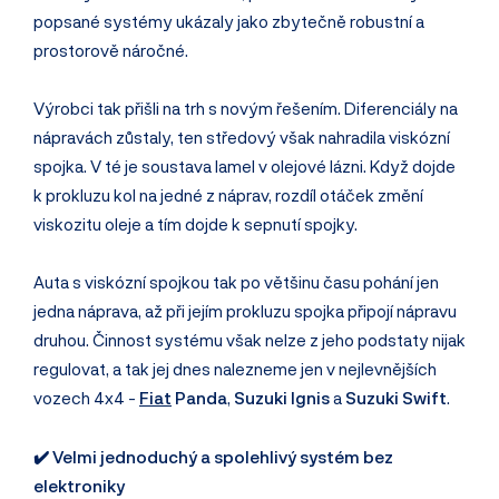
popsané systémy ukázaly jako zbytečně robustní a
prostorově náročné.
Výrobci tak přišli na trh s novým řešením. Diferenciály na
nápravách zůstaly, ten středový však nahradila viskózní
spojka. V té je soustava lamel v olejové lázni. Když dojde
k prokluzu kol na jedné z náprav, rozdíl otáček změní
viskozitu oleje a tím dojde k sepnutí spojky.
Auta s viskózní spojkou tak po většinu času pohání jen
jedna náprava, až při jejím prokluzu spojka připojí nápravu
druhou. Činnost systému však nelze z jeho podstaty nijak
regulovat, a tak jej dnes nalezneme jen v nejlevnějších
vozech 4x4 -
Fiat
Panda
,
Suzuki Ignis
a
Suzuki Swift
.
✔️ Velmi jednoduchý a spolehlivý systém bez
elektroniky