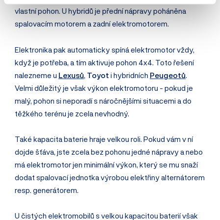
vlastní pohon. U hybridů je přední nápravy poháněna
spalovacím motorem a zadní elektromotorem.
Elektronika pak automaticky spíná elektromotor vždy,
když je potřeba, a tím aktivuje pohon 4x4. Toto řešení
nalezneme u
Lexusů
,
Toyot
i hybridních
Peugeotů
.
Velmi důležitý je však výkon elektromotoru - pokud je
malý, pohon si neporadí s náročnějšími situacemi a do
těžkého terénu je zcela nevhodný.
Také kapacita baterie hraje velkou roli. Pokud vám v ní
dojde šťáva, jste zcela bez pohonu jedné nápravy a nebo
má elektromotor jen minimální výkon, který se mu snaží
dodat spalovací jednotka výrobou elektřiny alternátorem
resp. generátorem.
U čistých elektromobilů s velkou kapacitou baterií však