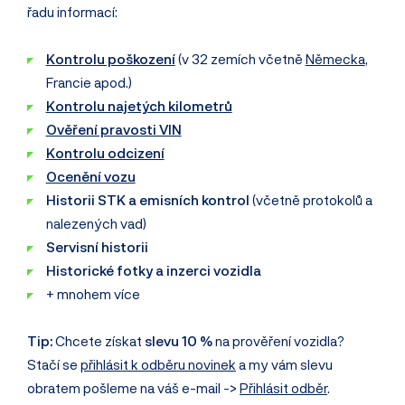
řadu informací:
Kontrolu poškození
(v 32 zemích včetně
Německa
,
Francie apod.)
Kontrolu najetých kilometrů
Ověření pravosti VIN
Kontrolu odcizení
Ocenění vozu
Historii STK a emisních kontrol
(včetně protokolů a
nalezených vad)
Servisní historii
Historické fotky a inzerci vozidla
+ mnohem více
Tip:
Chcete získat
slevu 10 %
na prověření vozidla?
Stačí se
přihlásit k odběru novinek
a my vám slevu
obratem pošleme na váš e-mail ->
Přihlásit odběr
.