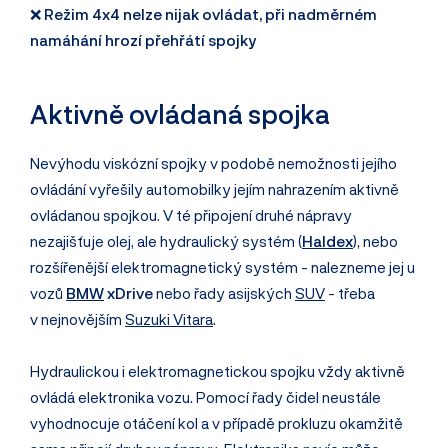
❌
Režim 4x4 nelze nijak ovládat, při nadměrném
namáhání hrozí přehřátí spojky
Aktivně ovládaná spojka
Nevýhodu viskózní spojky v podobě nemožnosti jejího
ovládání vyřešily automobilky jejím nahrazením aktivně
ovládanou spojkou. V té připojení druhé nápravy
nezajišťuje olej, ale hydraulický systém (
Haldex
), nebo
rozšířenější elektromagnetický systém - nalezneme jej u
vozů
BMW
xDrive
nebo řady asijských
SUV
- třeba
v nejnovějším
Suzuki Vitara
.
Hydraulickou i elektromagnetickou spojku vždy aktivně
ovládá elektronika vozu. Pomocí řady čidel neustále
vyhodnocuje otáčení kol a v případě prokluzu okamžitě