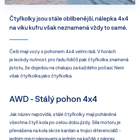
Čtyřkolky jsou stále oblíbenější, nálepka 4x4
na víku kufru však neznamená vždy to samé.
Češi mají vozy s pohonem 4x4 velmi rádi. V horách
je leckdy nutnost, pro řadu řidičů pak čtyřkolka znamená
jistotu, že dojedou na chalupu za každého počasí. Není
však čtyřkolka jako čtyřkolka.
AWD - Stálý pohon 4x4
Jak název napovídá, stálé čtyřkolky mají poháněná
všechna čtyři kola po celou dobu jízdy. Síla motoru je
přenášena na kola skrze kardan a trojici diferenciálů -
jedním mezi nápravami a jedním na každé z náprav.