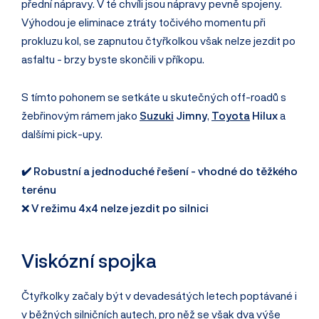
přední nápravy. V té chvíli jsou nápravy pevně spojeny.
Výhodou je eliminace ztráty točivého momentu při
prokluzu kol, se zapnutou čtyřkolkou však nelze jezdit po
asfaltu - brzy byste skončili v příkopu.
S tímto pohonem se setkáte u skutečných off-roadů s
žebřinovým rámem jako
Suzuki
Jimny
,
Toyota
Hilux
a
dalšími pick-upy.
✔️ Robustní a jednoduché řešení - vhodné do těžkého
terénu
❌
V režimu 4x4 nelze jezdit po silnici
Viskózní spojka
Čtyřkolky začaly být v devadesátých letech poptávané i
v běžných silničních autech, pro něž se však dva výše