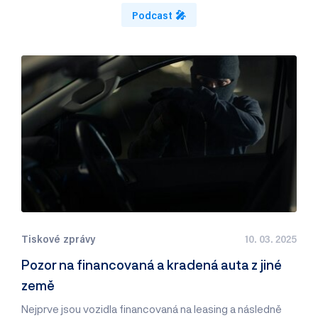
Podcast 🎤
Tiskové zprávy
10. 03. 2025
Pozor na financovaná a kradená auta z jiné
země
Nejprve jsou vozidla financovaná na leasing a následně