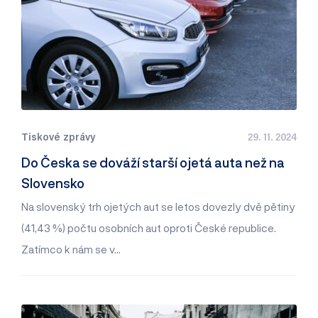
Tiskové zprávy
29. 11. 2024
Do Česka se dováží starší ojetá auta než na
Slovensko
Na slovenský trh ojetých aut se letos dovezly dvě pětiny
(41,43 %) počtu osobních aut oproti České republice.
Zatímco k nám se v…