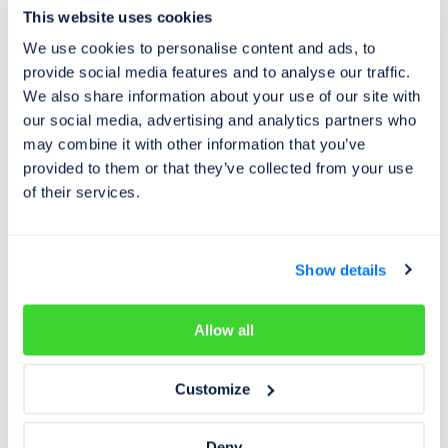
This website uses cookies
Tiskové zprávy
20. 12. 2024
We use cookies to personalise content and ads, to
provide social media features and to analyse our traffic.
Koupit si ojeté auto o Vánocích může být
We also share information about your use of our site with
výhodnější. Proč?
our social media, advertising and analytics partners who
may combine it with other information that you’ve
O Vánocích se ojetá auta příliš nekupují. Lidé častí
provided to them or that they’ve collected from your use
odkládají výběr a pořízení ojetého auta na leden. Řada z
of their services.
nich totiž netuší,…
Show details
Allow all
Customize
Deny