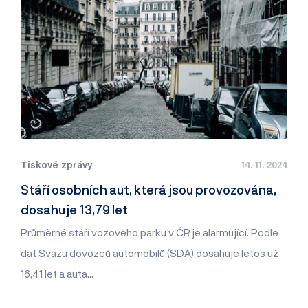
Tiskové zprávy
14. 11. 2024
Stáří osobních aut, která jsou provozována,
dosahuje 13,79 let
Průměrné stáří vozového parku v ČR je alarmující. Podle
dat Svazu dovozců automobilů (SDA) dosahuje letos už
16,41 let a auta…