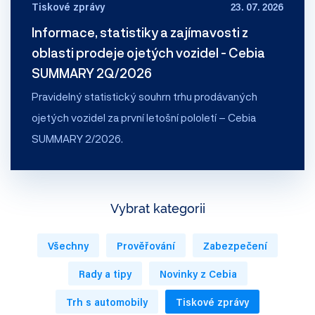
Tiskové zprávy
23. 07. 2026
Informace, statistiky a zajímavosti z
oblasti prodeje ojetých vozidel - Cebia
SUMMARY 2Q/2026
Pravidelný statistický souhrn trhu prodávaných
ojetých vozidel za první letošní pololetí – Cebia
SUMMARY 2/2026.
Vybrat kategorii
Všechny
Prověřování
Zabezpečení
Rady a tipy
Novinky z Cebia
Trh s automobily
Tiskové zprávy