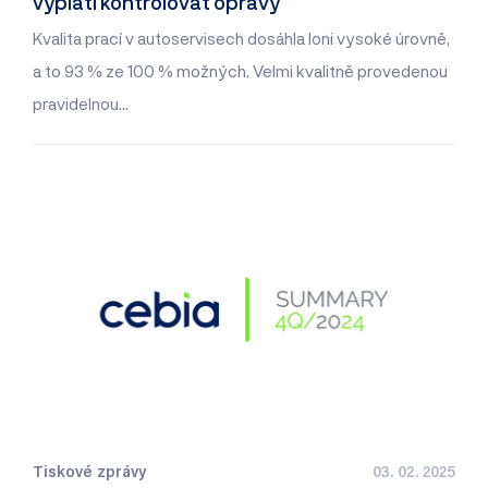
vyplatí kontrolovat opravy
Kvalita prací v autoservisech dosáhla loni vysoké úrovně,
a to 93 % ze 100 % možných. Velmi kvalitně provedenou
pravidelnou…
Tiskové zprávy
03. 02. 2025