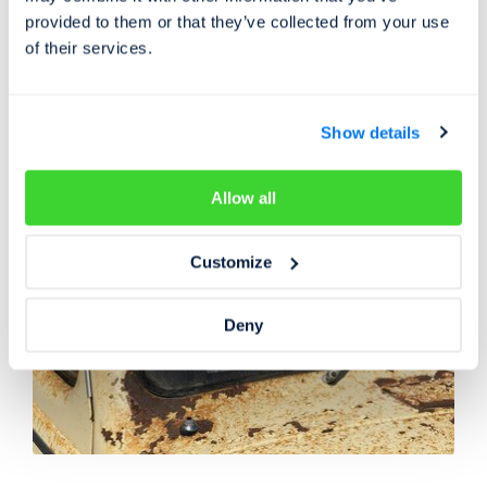
Rady a tipy
01. 01. 2026
provided to them or that they’ve collected from your use
of their services.
EGR ventil - K čemu slouží a proč často zlobí?
EGR ventil si u českých řidičů vybudoval pověst
"kurvítka" motorů. Je tedy k něčemu dobrý?
Show details
Allow all
Customize
Deny