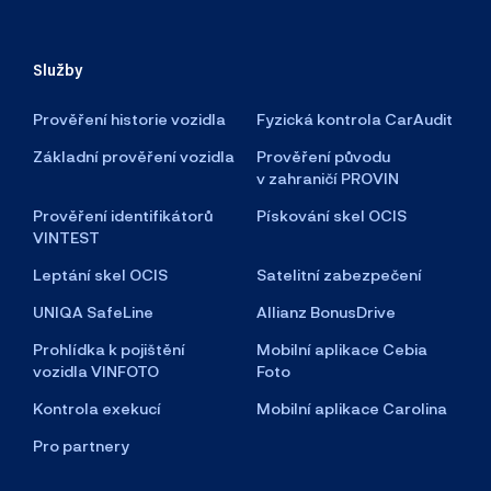
Služby
Prověření historie vozidla
Fyzická kontrola CarAudit
Základní prověření vozidla
Prověření původu
v zahraničí PROVIN
Prověření identifikátorů
Pískování skel OCIS
VINTEST
Leptání skel OCIS
Satelitní zabezpečení
UNIQA SafeLine
Allianz BonusDrive
Prohlídka k pojištění
Mobilní aplikace Cebia
vozidla VINFOTO
Foto
Kontrola exekucí
Mobilní aplikace Carolina
Pro partnery