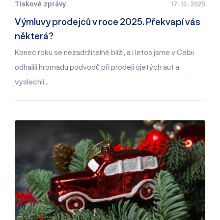
Tiskové zprávy
17. 12. 2025
Výmluvy prodejců v roce 2025. Překvapí vás
některá?
Konec roku se nezadržitelně blíží, a i letos jsme v Cebii
odhalili hromadu podvodů při prodeji ojetých aut a
vyslechli…