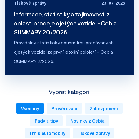
Tiskové zprávy
23. 07. 2026
Informace, statistiky a zajímavosti z
oblasti prodeje ojetých vozidel - Cebia
SUMMARY 2Q/2026
Pravidelný statistický souhrn trhu prodávaných
ojetých vozidel za první letošní pololetí – Cebia
SUMMARY 2/2026.
Vybrat kategorii
Všechny
Prověřování
Zabezpečení
Rady a tipy
Novinky z Cebia
Trh s automobily
Tiskové zprávy