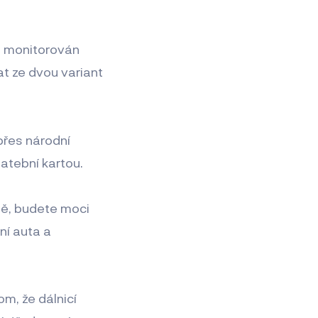
ě monitorován
t ze dvou variant
přes národní
latební kartou.
ně, budete moci
ní auta a
om, že dálnicí