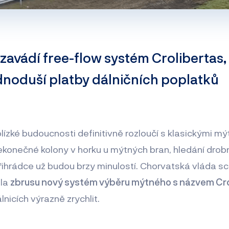
zavádí free-flow systém Crolibertas,
dnoduší platby dálničních poplatků
lízké budoucnosti definitivně rozloučí s klasickými mý
ekonečné kolony v horku u mýtných bran, hledání dro
přihrádce už budou brzy minulostí. Chorvatská vláda sc
ila
zbrusu nový systém výběru mýtného s názvem Cro
nicích výrazně zrychlit.