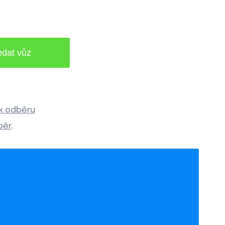
 k odběru
běr
.