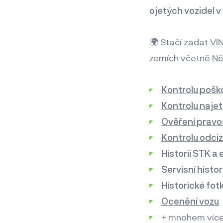
ojetých vozidel v
🌍 Stačí zadat
VIN
zemích včetně
N
Kontrolu pošk
Kontrolu naje
Ověření pravos
Kontrolu odciz
Historii STK a
Servisní histori
Historické fotk
Ocenění vozu
+ mnohem víc