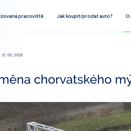
izovaná
pracoviště
Jak koupit/prodat
auto?
O 
21. 05. 2026
změna chorvatského m