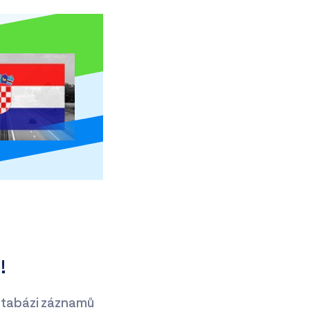
i!
atabázi záznamů