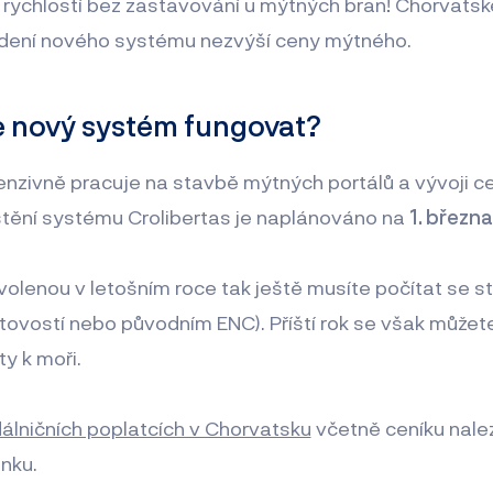
 rychlostí bez zastavování u mýtných bran! Chorvatsk
vedení nového systému nezvýší ceny mýtného.
ne nový systém fungovat?
enzivně pracuje na stavbě mýtných portálů a vývoji cel
uštění systému Crolibertas je naplánováno na
1. březn
ovolenou v letošním roce tak ještě musíte počítat se
otovostí nebo původním ENC). Příští rok se však můžet
y k moři.
álničních poplatcích v Chorvatsku
včetně ceníku nale
nku.