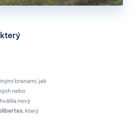
 který
tnými branami, jak
bných nebo
hválila nový
libertas
, který