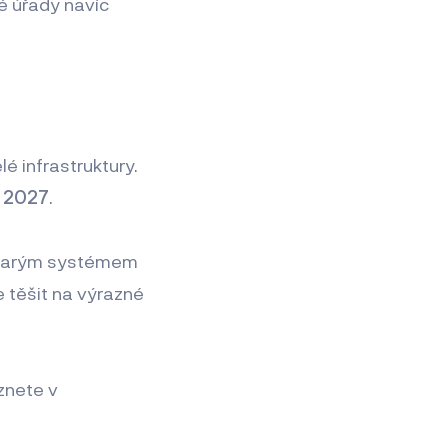
é úřady navíc
é infrastruktury.
a 2027
.
 starým systémem
e těšit na výrazné
znete v