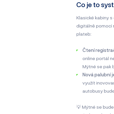
Co je to sys
Klasické kabiny 
digitálně pomocí 
plateb:
Čtení registra
online portál n
Mýtné se pak 
Nová palubní j
využít inovova
autobusy bude
💡 Mýtné se bude p