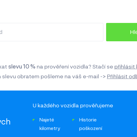
kat
slevu 10 %
na prověření vozidla? Stačí se
přihlásit
slevu obratem pošleme na váš e-mail ->
Přihlásit od
U každého vozidla prověřujeme
ých
Najeté
Historie
kilometry
poškození