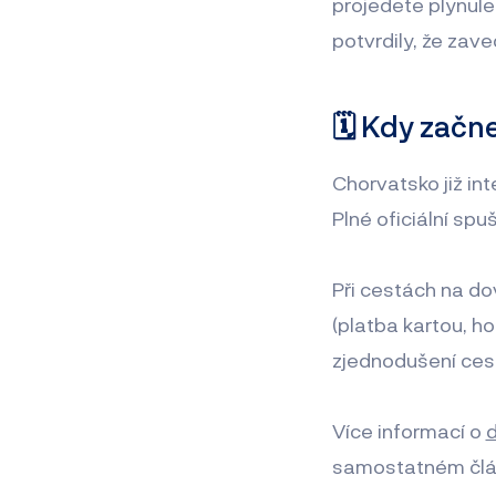
projedete plynule
potvrdily, že za
🗓️ Kdy zač
Chorvatsko již int
Plné oficiální sp
Při cestách na d
(platba kartou, h
zjednodušení cest
Více informací o
d
samostatném člá