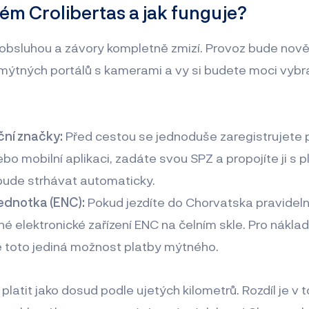
tém Crolibertas a jak funguje?
s obsluhou a závory kompletně zmizí. Provoz bude nov
mýtných portálů s kamerami a vy si budete moci vybra
ční značky:
Před cestou se jednoduše zaregistrujete 
ebo mobilní aplikaci, zadáte svou SPZ a propojíte ji s p
bude strhávat automaticky.
ednotka (ENC):
Pokud jezdíte do Chorvatska pravidel
né elektronické zařízení ENC na čelním skle. Pro náklad
 toto jediná možnost platby mýtného.
latit jako dosud podle ujetých kilometrů. Rozdíl je v t