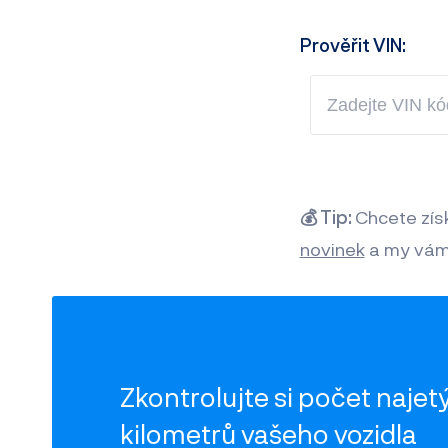
Prověřit VIN:
💰 Tip:
Chcete zís
novinek
a my vám 
Zkontrolujte si počet
najet
kilometrů vašeho vozidla