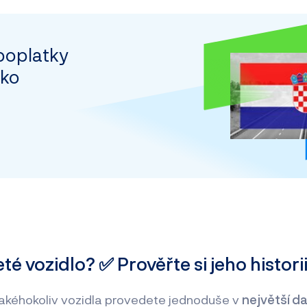
poplatky
sko
té vozidlo? ✅ Prověřte si jeho histori
 jakéhokoliv vozidla provedete jednoduše v
největší d