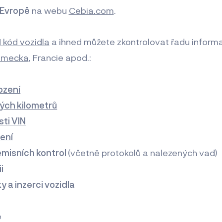
 Evropě
na webu
Cebia.com
.
 kód vozidla
a ihned můžete zkontrolovat řadu informa
ěmecka
, Francie apod.:
ození
tých kilometrů
ti VIN
ení
 emisních kontrol
(včetně protokolů a nalezených vad)
i
y a inzerci vozidla
e