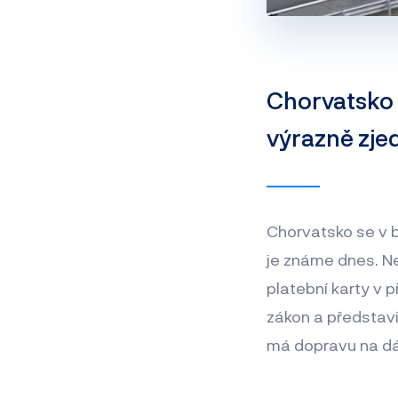
Chorvatsko 
výrazně zje
Chorvatsko se v b
je známe dnes. N
platební karty v 
zákon a představ
má dopravu na dál