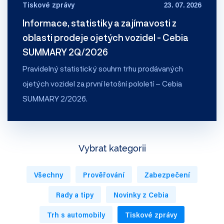
Tiskové zprávy
23. 07. 2026
Informace, statistiky a zajímavosti z
oblasti prodeje ojetých vozidel - Cebia
SUMMARY 2Q/2026
Pravidelný statistický souhrn trhu prodávaných
ojetých vozidel za první letošní pololetí – Cebia
SUMMARY 2/2026.
Vybrat kategorii
Všechny
Prověřování
Zabezpečení
Rady a tipy
Novinky z Cebia
Trh s automobily
Tiskové zprávy