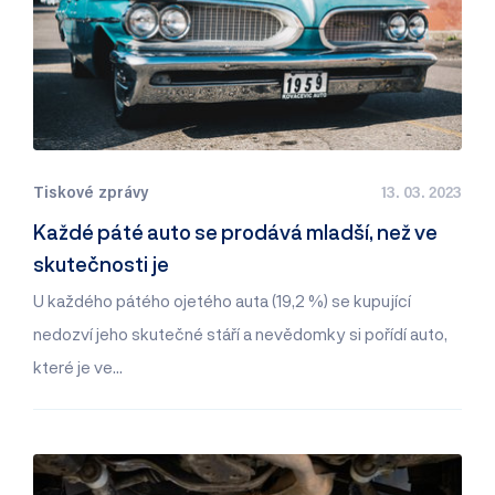
Tiskové zprávy
13. 03. 2023
Každé páté auto se prodává mladší, než ve
skutečnosti je
U každého pátého ojetého auta (19,2 %) se kupující
nedozví jeho skutečné stáří a nevědomky si pořídí auto,
které je ve…