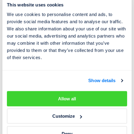
This website uses cookies
We use cookies to personalise content and ads, to
provide social media features and to analyse our traffic.
Tiskové zprávy
28. 04. 2023
We also share information about your use of our site with
Informace, statistiky a zajímavosti z oblasti
our social media, advertising and analytics partners who
prodeje ojetých vozidel - Cebia SUMMARY
may combine it with other information that you’ve
provided to them or that they’ve collected from your use
1Q/2023
of their services.
Statistický souhrn trhu prodávaných ojetých vozidel za
první kvartál 2023.
Show details
Allow all
Customize
Deny