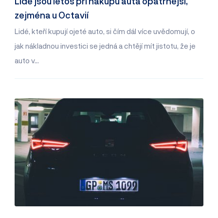
Lidé jsou letos při nákupu auta opatrnější,
zejména u Octavií
Lidé, kteří kupují ojeté auto, si čím dál více uvědomují, o
jak nákladnou investici se jedná a chtějí mít jistotu, že je
auto v…