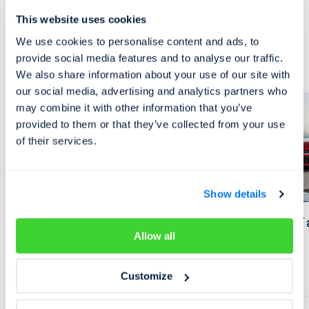
This website uses cookies
Trh s automobily
We use cookies to personalise content and ads, to
Mohlo by vás zajímat
provide social media features and to analyse our traffic.
We also share information about your use of our site with
our social media, advertising and analytics partners who
may combine it with other information that you’ve
provided to them or that they’ve collected from your use
of their services.
Show details
Dlouhodobý test ojetiny: Suzuki
Nejziskovější
Allow all
Vitara 1.4 BoosterJet AllGrip
2025
12. 06. 2026
14. 05. 2026
Customize