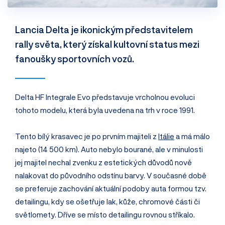
Lancia Delta je ikonickým představitelem
rally světa, který získal kultovní status mezi
fanoušky sportovních vozů.
Delta HF Integrale Evo představuje vrcholnou evoluci
tohoto modelu, která byla uvedena na trh v roce 1991.
Tento bílý krasavec je po prvním majiteli z
Itálie
a má málo
najeto (14 500 km). Auto nebylo bourané, ale v minulosti
jej majitel nechal zvenku z estetických důvodů nově
nalakovat do původního odstínu barvy. V současné době
se preferuje zachování aktuální podoby auta formou tzv.
detailingu, kdy se ošetřuje lak, kůže, chromové části či
světlomety. Dříve se místo detailingu rovnou stříkalo.