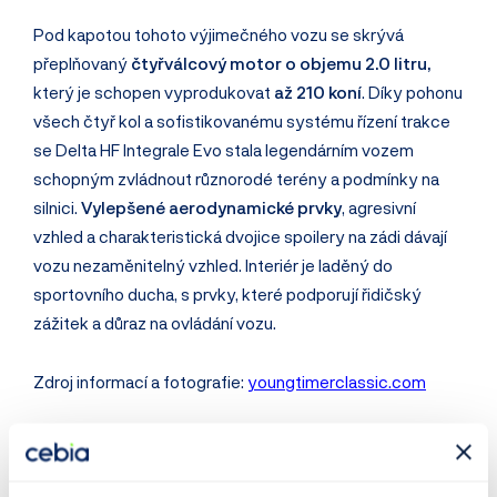
Pod kapotou tohoto výjimečného vozu se skrývá
přeplňovaný
čtyřválcový motor o objemu 2.0 litru,
který je schopen vyprodukovat
až 210 koní
. Díky pohonu
všech čtyř kol a sofistikovanému systému řízení trakce
se Delta HF Integrale Evo stala legendárním vozem
schopným zvládnout různorodé terény a podmínky na
silnici.
Vylepšené aerodynamické prvky
, agresivní
vzhled a charakteristická dvojice spoilery na zádi dávají
vozu nezaměnitelný vzhled. Interiér je laděný do
sportovního ducha, s prvky, které podporují řidičský
zážitek a důraz na ovládání vozu.
Zdroj informací a fotografie:
youngtimerclassic.com