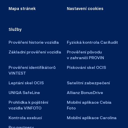
Mapa stránek
Nastavení cookies
Služby
Prověření historie vozidla
Fyzická kontrola CarAudit
Základní prověření vozidla
Prověření původu
v zahraničí PROVIN
Prověření identifikátorů
Pískování skel OCIS
VINTEST
Leptání skel OCIS
Satelitní zabezpečení
UNIQA SafeLine
Allianz BonusDrive
Prohlídka k pojištění
Mobilní aplikace Cebia
vozidla VINFOTO
Foto
Kontrola exekucí
Mobilní aplikace Carolina
Pro partnery