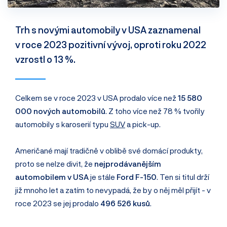
Trh s novými automobily v USA zaznamenal
v roce 2023 pozitivní vývoj, oproti roku 2022
vzrostl o 13 %.
Celkem se v roce 2023 v USA prodalo více než
15 580
000 nových automobilů
. Z toho více než 78 % tvořily
automobily s karoserií typu
SUV
a pick-up.
Američané mají tradičně v oblibě své domácí produkty,
proto se nelze divit, že
nejprodávanějším
automobilem v USA
je stále
Ford F-150
. Ten si titul drží
již mnoho let a zatím to nevypadá, že by o něj měl přijít - v
roce 2023 se jej prodalo
496 526 kusů
.