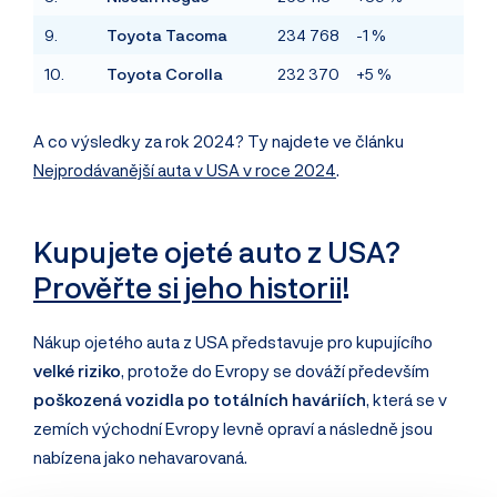
9.
Toyota Tacoma
234 768
-1 %
10.
Toyota Corolla
232 370
+5 %
A co výsledky za rok 2024? Ty najdete ve článku
Nejprodávanější auta v USA v roce 2024
.
Kupujete ojeté auto z USA?
Prověřte si jeho historii
!
Nákup ojetého auta z USA představuje pro kupujícího
velké riziko
, protože do Evropy se dováží především
poškozená vozidla po totálních haváriích
, která se v
zemích východní Evropy levně opraví a následně jsou
nabízena jako nehavarovaná.