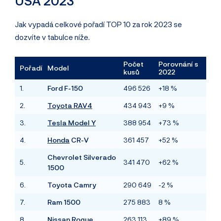
USA 2023
Jak vypadá celkové pořadí TOP 10 za rok 2023 se
dozvíte v tabulce níže.
Počet
Porovnání s
Pořadí
Model
kusů
2022
1.
Ford F-150
496 526
+18 %
2.
Toyota RAV4
434 943
+9 %
3.
Tesla Model Y
388 954
+73 %
4.
Honda
CR-V
361 457
+52 %
Chevrolet Silverado
5.
341 470
+62 %
1500
6.
Toyota Camry
290 649
-2 %
7.
Ram 1500
275 883
8 %
8.
Nissan Rogue
263 113
+89 %