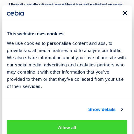
Historii vozidla včetně prodělané havárii naštěstí snadno
zkontrolujete na webu
Cebia.com
. Co všechno lze v USA
zkontrolovat zjistíte ve článku
Kontrola VIN - Spojené
státy americké (USA)
.
This website uses cookies
We use cookies to personalise content and ads, to
Tip:
Chcete získat
slevu 10 %
na prověření vozidla?
provide social media features and to analyse our traffic.
Stačí se
přihlásit k odběru novinek
a my vám slevu
We also share information about your use of our site with
obratem pošleme na váš e-mail ->
Přihlásit odběr
.
our social media, advertising and analytics partners who
may combine it with other information that you’ve
provided to them or that they’ve collected from your use
Jaké auto bylo nejprodávanější
of their services.
v ČR?
To, že nejprodávanější značkou byla v roce 2023 v
Show details
Česku tuzemská Škoda, asi nikoho nepřekvapí. Víte ale,
jaký model to přesně byl? To a mnohem více se dozvíte
Allow all
v samostatném
článku o nejprodávanějších autech