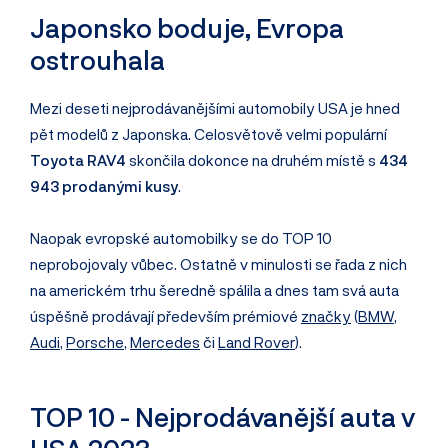
Japonsko boduje, Evropa
ostrouhala
Mezi deseti nejprodávanějšími automobily USA je hned
pět modelů z Japonska. Celosvětově velmi populární
Toyota RAV4
skončila dokonce na druhém místě s
434
943 prodanými kusy
.
Naopak evropské automobilky se do TOP 10
neprobojovaly vůbec. Ostatně v minulosti se řada z nich
na americkém trhu šeredně spálila a dnes tam svá auta
úspěšně prodávají především prémiové
značky
(
BMW
,
Audi
,
Porsche
,
Mercedes
či
Land Rover
).
TOP 10 - Nejprodávanější auta v