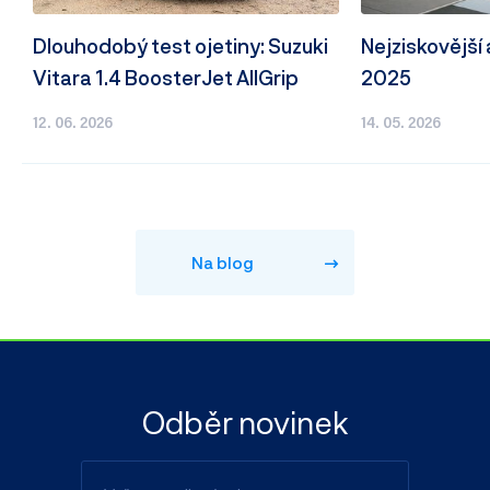
Dlouhodobý test ojetiny: Suzuki
Nejziskovější
Vitara 1.4 BoosterJet AllGrip
2025
12. 06. 2026
14. 05. 2026
Na blog
Odběr novinek