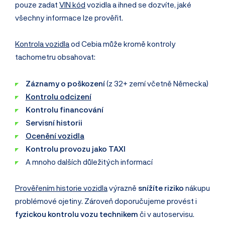
pouze zadat
VIN kód
vozidla a ihned se dozvíte, jaké
všechny informace lze prověřit.
Kontrola vozidla
od Cebia může kromě kontroly
tachometru obsahovat:
Záznamy o poškození
(z 32+ zemí včetně Německa)
Kontrolu odcizení
Kontrolu financování
Servisní historii
Ocenění vozidla
Kontrolu provozu jako TAXI
A mnoho dalších důležitých informací
Prověřením historie vozidla
výrazně
snížíte riziko
nákupu
problémové ojetiny. Zároveň doporučujeme provést i
fyzickou kontrolu vozu technikem
či v autoservisu.