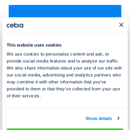
Zkontrolujte si počet
najetých kilometrů
vašeho vozidla
This website uses cookies
We use cookies to personalise content and ads, to
Najeté kilometry
Historie poškození
provide social media features and to analyse our traffic.
We also share information about your use of our site with
Odcizení vozidla
Servisní historie
our social media, advertising and analytics partners who
Záznamy inzerce
Využití jako taxi
may combine it with other information that you’ve
provided to them or that they’ve collected from your use
of their services.
Show details
Máte dotaz k tomuto článku? Napište nám na