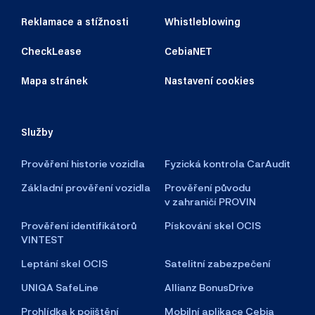
Reklamace a stížnosti
Whistleblowing
CheckLease
CebiaNET
Mapa stránek
Nastavení cookies
Služby
Prověření historie vozidla
Fyzická kontrola CarAudit
Základní prověření vozidla
Prověření původu
v zahraničí PROVIN
Prověření identifikátorů
Pískování skel OCIS
VINTEST
Leptání skel OCIS
Satelitní zabezpečení
UNIQA SafeLine
Allianz BonusDrive
Prohlídka k pojištění
Mobilní aplikace Cebia