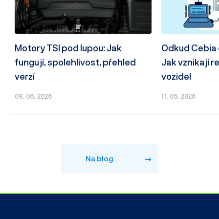
Motory TSI pod lupou: Jak
Odkud Cebia 
fungují, spolehlivost, přehled
Jak vznikají r
verzí
vozidel
09. 06. 2026
11. 05. 2026
Na blog