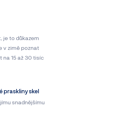
, je to důkazem
e v zimě poznat
 na 15 až 30 tisíc
é praskliny skel
jejímu snadnějšímu