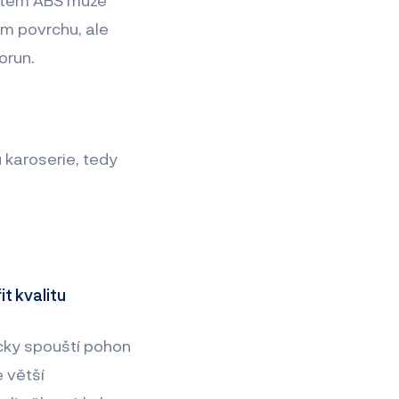
ém povrchu, ale
orun.
 karoserie, tedy
t kvalitu
cky spouští pohon
e větší