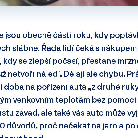
e jsou obecně částí roku, kdy poptá
ech slábne. Řada lidí čeká s nákupem
, kdy se zlepší počasí, přestane mrzn
už netvoří náledí. Dělají ale chybu. Pr
ší doba na pořízení auta „z druhé ruk
zkým venkovním teplotám bez pomoci
stu závad, ale také vás auto může vyjít
10 důvodů, proč nečekat na jaro a po