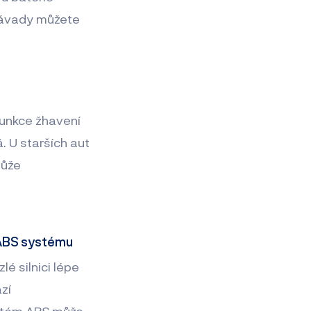
 závady můžete
 funkce žhavení
. U starších aut
může
 ABS systému
é silnici lépe
zí
ystém ABS může