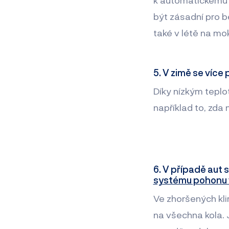
být zásadní pro b
také v létě na mok
5. V zimě se více
Díky nízkým teplo
například to, zda 
6. V případě aut 
systému pohonu 
Ve zhoršených kl
na všechna kola. J