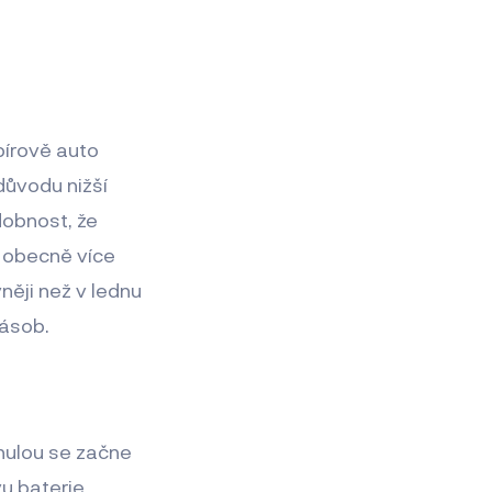
pírově auto
důvodu nižší
dobnost, že
u obecně více
něji než v lednu
násob.
 nulou se začne
vu baterie