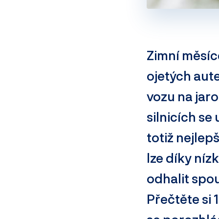
Zimní měsíc
ojetých aut
vozu na jaro
silnicích se 
totiž nejlep
lze díky ní
odhalit spou
Přečtěte si 