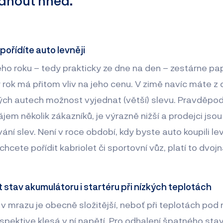
dnout hned.
pořídíte auto levněji
o roku – tedy prakticky ze dne na den – zestárne pa
ý rok má přitom vliv na jeho cenu. V zimě navíc máte z 
ých autech možnost vyjednat (větší) slevu. Pravděpo
jem několik zákazníků, je výrazně nižší a prodejci jso
ní slev. Není v roce období, kdy byste auto koupili lev
 chcete pořídit kabriolet či sportovní vůz, platí to dvoj
it stav akumulátoru i startéru při nízkých teplotách
v mrazu je obecně složitější, neboť při teplotách pod
espektive klesá v ní napětí. Pro odhalení špatného sta