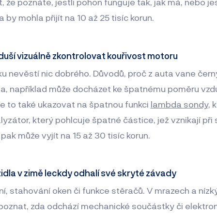
že poznáte, jestli pohon funguje tak, jak má, nebo jes
 by mohla přijít na 10 až 25 tisíc korun.
oduší vizuálně zkontrolovat kouřivost motoru
ku nevěstí nic dobrého. Důvodů, proč z auta vane černý
da, například může docházet ke špatnému poměru vzdu
že to také ukazovat na špatnou funkci
lambda sondy
, 
zátor, který pohlcuje špatné částice, jež vznikají při
ak může vyjít na 15 až 30 tisíc korun.
zidla v zimě leckdy odhalí své skryté závady
í, stahování oken či funkce stěračů. V mrazech a nízk
poznat, zda odchází mechanické součástky či elektron