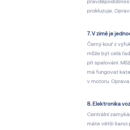
pravděpodobnost, 
prokluzuje. Oprava
7. V zimě je jedn
Černý kouř z výfu
může být celá řa
při spalování. Mů
má fungovat kataly
v motoru. Oprava p
8. Elektronika vo
Centrální zamykán
máte větší šanci 