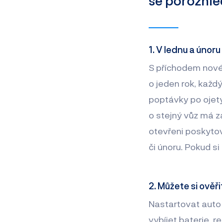
se porozhlé
1.
V lednu a únoru 
S příchodem novéh
o jeden rok, každ
poptávky po ojet
o stejný vůz má zá
otevřeni poskytová
či únoru. Pokud si
2. Můžete si ověř
Nastartovat auto 
vybíjet baterie, r