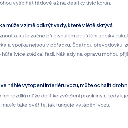
ou vyšplhat řádově až na desítky tisíc korun.
a může v zimě odkrýt vady, které v létě skrývá
nout a auto začne při plynulém pouštění spojky cukat
ka a spojka nejsou v pořádku. Špatnou převodovku lz
e hůře (více ztěžka) řadí. Náklady na opravu mohou přijít
ive náhlé vytopení interiéru vozu, může odhalit drobn
ích rozdílů může dojít ke zvětšení praskliny a tedy k 
i navíc také ověříte, jak funguje vytápění vozu.