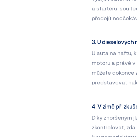
a startéru jsou 
předejít neočeká
3. U dieselových 
U auta na naftu, k
motoru a právě v 
můžete dokonce zj
představovat nákl
4. V zimě při zk
Díky zhoršeným jí
zkontrolovat, zda
k automatickému 