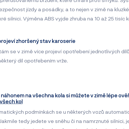
ezpečnost jízdy a posádky, a to nejen v zimě na kluzk
ré silnici. Výměna ABS vyjde zhruba na 10 až 25 tisíc k
 projeví zhoršený stav karoserie
tám se v zimě více projeví opotřebení jednotlivých dílů
některý díl opotřebením vrže.
s náhonem na všechna kola si můžete v zimě lépe ověři
všech kol
imatických podmínkách se u některých vozů automati
akmile tedy jedete ve sněhu či na namrznuté silnici, j