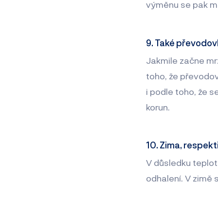
výměnu se pak moh
9. Také převodovk
Jakmile začne mrz
toho, že převodov
i podle toho, že s
korun.
10. Zima, respekt
V důsledku teplotn
odhalení. V zimě s