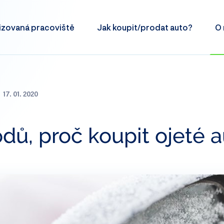
izovaná
pracoviště
Jak koupit/prodat
auto?
O 
17. 01. 2020
dů, proč koupit ojeté 