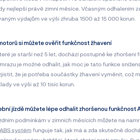
tedy nejlepší právě zimní měsíce. Včasným odhalením
vaným výdajům ve výši zhruba 1500 až 15 000 korun.
motorů si můžete ověřit funkčnost žhavení
teré je starší než 5 let, dochází postupně ke zhoršení
mrazu je možné odhalit, jak moc je tato funkce snížená
istit, že je potřeba součástky žhavení vyměnit, což 
ady ve výši až 10 tisíc korun.
ušební jízdě můžete lépe odhalit zhoršenou funkčnost
zdním podmínkám v zimních měsících můžete na namrzl
ABS systém
funguje tak, jak má a zda skutečně dochá
přerušovanému brždění, které chrání proti smyku. S