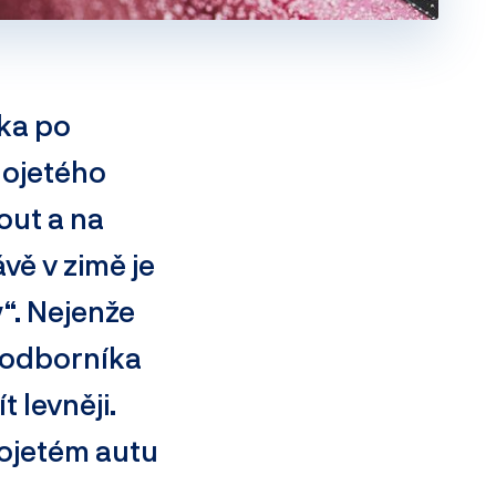
vka po
 ojetého
out a na
ávě v zimě je
y“. Nejenže
 odborníka
 levněji.
 ojetém autu