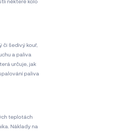
tli některé kolo
 či šedivý kouř,
chu a paliva
která určuje, jak
 spalování paliva
ých teplotách
ika. Náklady na